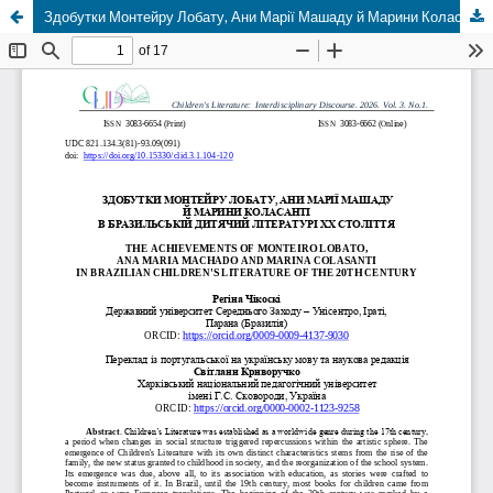
Здобутки Монтейру Лобату, Ани Марії Машаду й Марини Коласанті в бразильській дитячій літературі ХХ століття