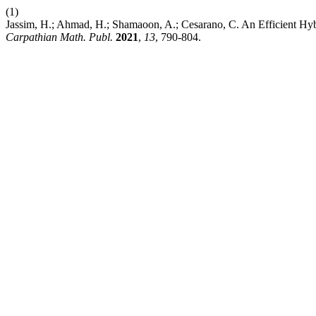
(1)
Jassim, H.; Ahmad, H.; Shamaoon, A.; Cesarano, C. An Efficient Hybri
Carpathian Math. Publ.
2021
,
13
, 790-804.