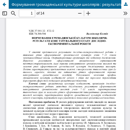
Формування громадянської культури школярів : результати констатувального етапу дослідно-експериментальної роботи