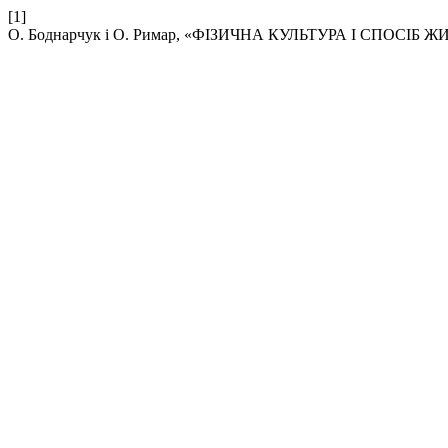
[1]
О. Боднарчук і О. Римар, «ФІЗИЧНА КУЛЬТУРА І СПОС