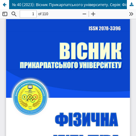
№ 40 (2023): Вісник Прикарпатського університету. Серія: Фізична культура. 2023