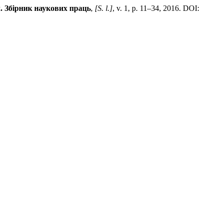
. Збірник наукових праць
,
[S. l.]
, v. 1, p. 11–34, 2016. DOI: