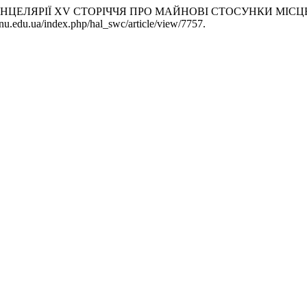
КАНЦЕЛЯРІЇ XV СТОРІЧЧЯ ПРО МАЙНОВІ СТОСУНКИ МІС
nu.edu.ua/index.php/hal_swc/article/view/7757.