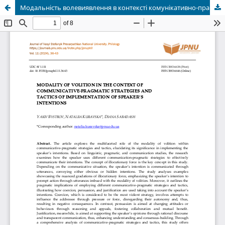
Модальність волевиявлення в контексті комунікативно-прагматичних стратегій і тактик реалізації інтенцій мовця