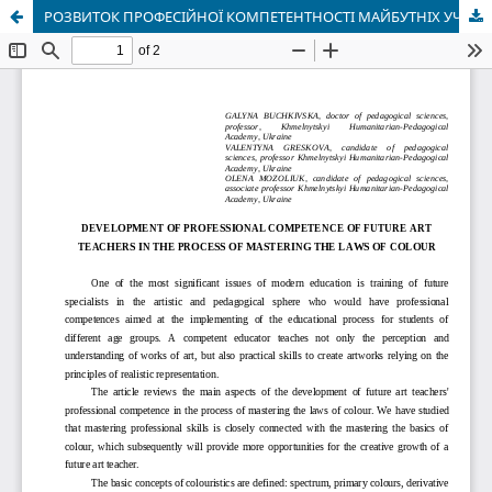
РОЗВИТОК ПРОФЕСІЙНОЇ КОМПЕТЕНТНОСТІ МАЙБУТНІХ УЧИТЕЛІВ МИСТЕЦТВА У ПРОЦЕСІ ОВОЛОДІННЯ ЗАКОНОМІРНОСТЯМИ КОЛОРИТУ