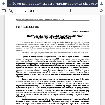
Інформаційні комунікації в українському медіа просторі: вплив на суспільство