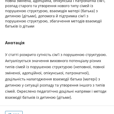
повна змінена, адопційна, опікунська і патронатна сім’ї,
розпад старого та утворення нового типу сімей із
порушеною структурою, взаємодія матері (батька) з
дитиною (дітьми), допомога й підтримка сім’ї з
порушеною структурою, збагачення методів взаємодії
батьків із дітьми
Анотація
У статті розкрито сутність сім’ї з порушеною структурою.
Актуалізується значення виховного потенціалу різних
типів сімей із порушеною структурою (неповної, повної
зміненої, адопційної, опікунської, патронатної),
доцільність налагодження взаємодії батька (матері) з
дитиною у ситуації розпаду та утворення іншого з типів
сімей. Окреслено педагогічно доцільні напрями і методи
взаємодії батьків із дитиною (дітьми).