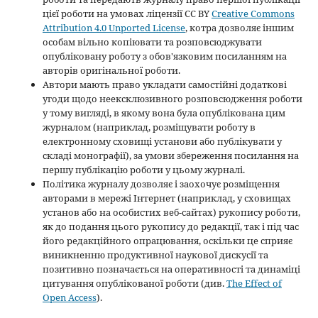
цієї роботи на умовах ліцензії CC BY
Creative Commons
Attribution 4.0 Unported License
, котра дозволяє іншим
особам вільно копіювати та розповсюджувати
опубліковану роботу з обов'язковим посиланням на
авторів оригінальної роботи.
Автори мають право укладати самостійні додаткові
угоди щодо неексклюзивного розповсюдження роботи
у тому вигляді, в якому вона була опублікована цим
журналом (наприклад, розміщувати роботу в
електронному сховищі установи або публікувати у
складі монографії), за умови збереження посилання на
першу публікацію роботи у цьому журналі.
Політика журналу дозволяє і заохочує розміщення
авторами в мережі Інтернет (наприклад, у сховищах
установ або на особистих веб-сайтах) рукопису роботи,
як до подання цього рукопису до редакції, так і під час
його редакційного опрацювання, оскільки це сприяє
виникненню продуктивної наукової дискусії та
позитивно позначається на оперативності та динаміці
цитування опублікованої роботи (див.
The Effect of
Open Access
).