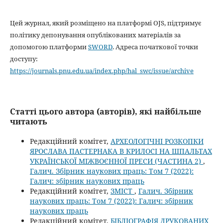
Цей журнал, який розміщено на платформі OJS, підтримує
політику депонування опублікованих матеріалів за
допомогою платформи
SWORD
. Адреса початкової точки
доступу:
https://journals.pnu.edu.ua/index.php/hal_swc/issue/archive
Статті цього автора (авторів), які найбільше
читають
Редакційний комітет,
АРХЕОЛОГІЧНІ РОЗКОПКИ
ЯРОСЛАВА ПАСТЕРНАКА В КРИЛОСІ НА ШПАЛЬТАХ
УКРАЇНСЬКОЇ МІЖВОЄННОЇ ПРЕСИ (ЧАСТИНА 2)
,
Галич. Збірник наукових праць: Том 7 (2022):
Галич: збірник наукових праць
Редакційний комітет,
ЗМІСТ
,
Галич. Збірник
наукових праць: Том 7 (2022): Галич: збірник
наукових праць
Редакційний комітет,
БІБЛІОГРАФІЯ ДРУКОВАНИХ