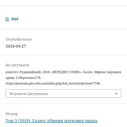
PDF
Опубліковано
2018-09-27
Як цитувати
комітет, Редакційний. 2018. «ПЕРЕДНЄ СЛОВО».
Галич. Збірник наукових
праць
3 (Вересень):7-8.
https://journals.pnu.edu.ua/index.php/hal_swc/article/view/7746.
Формати цитування
Номер
Том 3 (2018): Галич: збірник наукових праць