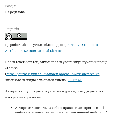
Розділ
Передмова
Ліцензія
Ця робота ліцензується відповідно до
Creative Commons
Attribution 4.0 International License
.
Повні тексти статей, опубліковані у збірнику наукових праць
«Галич»
(
https://journals.pnu.edu.ua/index.php/hal_swc/issue/archive
)
ліцензовані згідно з умовами ліцензії
CC BY 4.0
Автори, які публікуються у цьому журналі, погоджуються з
наступними умовами:
Автори залишають за собою право на авторство своєї
роботи та передають журналу право першої публікації