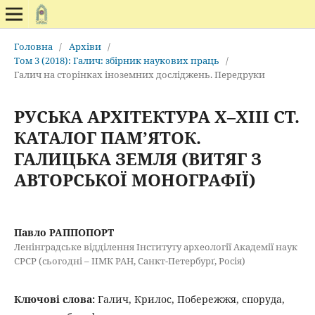
Головна
/
Архіви
/
Том 3 (2018): Галич: збірник наукових праць
/
Галич на сторінках іноземних досліджень. Передруки
РУСЬКА АРХІТЕКТУРА Х–ХІІІ СТ.
КАТАЛОГ ПАМ’ЯТОК.
ГАЛИЦЬКА ЗЕМЛЯ (ВИТЯГ З
АВТОРСЬКОЇ МОНОГРАФІЇ)
Павло РАППОПОРТ
Ленінградське відділення Інституту археології Академії наук
СРСР (сьогодні – ІІМК РАН, Санкт-Петербурґ, Росія)
Ключові слова:
Галич, Крилос, Побережжя, споруда,