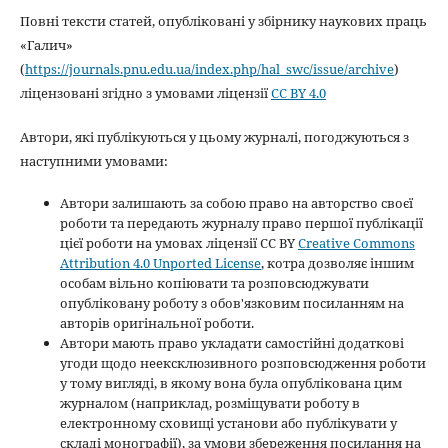
Повні тексти статей, опубліковані у збірнику наукових праць
«Галич»
(
https://journals.pnu.edu.ua/index.php/hal_swc/issue/archive
)
ліцензовані згідно з умовами ліцензії
CC BY 4.0
Автори, які публікуються у цьому журналі, погоджуються з
наступними умовами:
Автори залишають за собою право на авторство своєї
роботи та передають журналу право першої публікації
цієї роботи на умовах ліцензії CC BY
Creative Commons
Attribution 4.0 Unported License
, котра дозволяє іншим
особам вільно копіювати та розповсюджувати
опубліковану роботу з обов'язковим посиланням на
авторів оригінальної роботи.
Автори мають право укладати самостійні додаткові
угоди щодо неексклюзивного розповсюдження роботи
у тому вигляді, в якому вона була опублікована цим
журналом (наприклад, розміщувати роботу в
електронному сховищі установи або публікувати у
складі монографії), за умови збереження посилання на