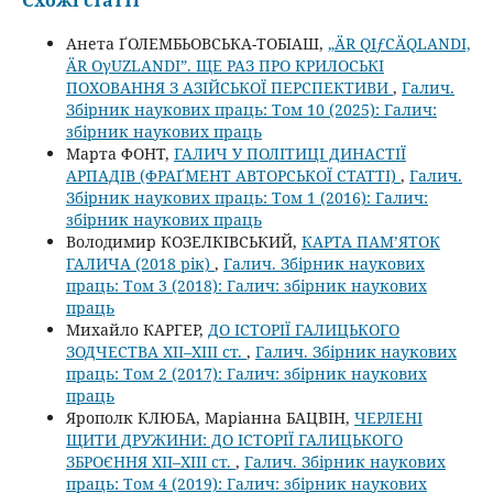
Анета ҐОЛЕМБЬОВСЬКА-ТОБІАШ,
„ÄR QIƒСÄQLANDI,
ÄR OγUZLANDI”. ЩЕ РАЗ ПРО КРИЛОСЬКІ
ПОХОВАННЯ З АЗІЙСЬКОЇ ПЕРСПЕКТИВИ
,
Галич.
Збірник наукових праць: Том 10 (2025): Галич:
збірник наукових праць
Марта ФОНТ,
ГАЛИЧ У ПОЛІТИЦІ ДИНАСТІЇ
АРПАДІВ (ФРАҐМЕНТ АВТОРСЬКОЇ СТАТТІ)
,
Галич.
Збірник наукових праць: Том 1 (2016): Галич:
збірник наукових праць
Володимир КОЗЕЛКІВСЬКИЙ,
КАРТА ПАМ’ЯТОК
ГАЛИЧА (2018 рік)
,
Галич. Збірник наукових
праць: Том 3 (2018): Галич: збірник наукових
праць
Михайло КАРГЕР,
ДО ІСТОРІЇ ГАЛИЦЬКОГО
ЗОДЧЕСТВА ХІІ–ХІІІ ст.
,
Галич. Збірник наукових
праць: Том 2 (2017): Галич: збірник наукових
праць
Ярополк КЛЮБА, Маріанна БАЦВІН,
ЧЕРЛЕНІ
ЩИТИ ДРУЖИНИ: ДО ІСТОРІЇ ГАЛИЦЬКОГО
ЗБРОЄННЯ ХІІ–ХІІІ ст.
,
Галич. Збірник наукових
праць: Том 4 (2019): Галич: збірник наукових