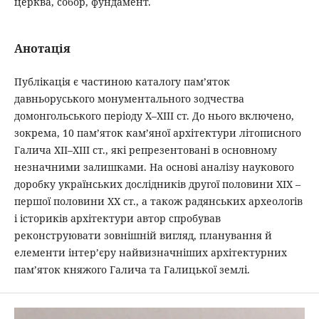
церква, собор, фундамент.
Анотація
Публікація є частиною каталогу пам’яток
давньоруського монументального зодчества
домонгольського періоду Х–ХІІІ ст. До нього включено,
зокрема, 10 пам’яток кам’яної архітектури літописного
Галича ХІІ–ХІІІ ст., які репрезентовані в основному
незначними залишками. На основі аналізу наукового
доробку українських дослідників другої половини ХІХ –
першої половини ХХ ст., а також радянських археологів
і істориків архітектури автор спробував
реконструювати зовнішній вигляд, планування й
елементи інтер’єру найвизначніших архітектурних
пам’яток княжого Галича та Галицької землі.