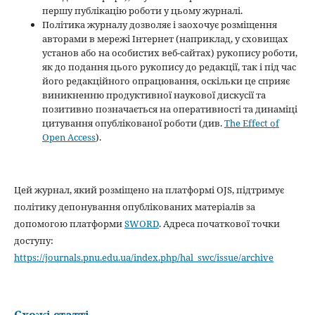
першу публікацію роботи у цьому журналі.
Політика журналу дозволяє і заохочує розміщення
авторами в мережі Інтернет (наприклад, у сховищах
установ або на особистих веб-сайтах) рукопису роботи,
як до подання цього рукопису до редакції, так і під час
його редакційного опрацювання, оскільки це сприяє
виникненню продуктивної наукової дискусії та
позитивно позначається на оперативності та динаміці
цитування опублікованої роботи (див.
The Effect of
Open Access
).
Цей журнал, який розміщено на платформі OJS, підтримує
політику депонування опублікованих матеріалів за
допомогою платформи
SWORD
. Адреса початкової точки
доступу:
https://journals.pnu.edu.ua/index.php/hal_swc/issue/archive
Схожі статті