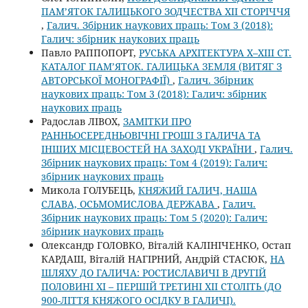
ПАМ’ЯТОК ГАЛИЦЬКОГО ЗОДЧЕСТВА ХІІ СТОРІЧЧЯ
,
Галич. Збірник наукових праць: Том 3 (2018):
Галич: збірник наукових праць
Павло РАППОПОРТ,
РУСЬКА АРХІТЕКТУРА Х–ХІІІ СТ.
КАТАЛОГ ПАМ’ЯТОК. ГАЛИЦЬКА ЗЕМЛЯ (ВИТЯГ З
АВТОРСЬКОЇ МОНОГРАФІЇ)
,
Галич. Збірник
наукових праць: Том 3 (2018): Галич: збірник
наукових праць
Радослав ЛІВОХ,
ЗАМІТКИ ПРО
РАННЬОСЕРЕДНЬОВІЧНІ ГРОШІ З ГАЛИЧА ТА
ІНШИХ МІСЦЕВОСТЕЙ НА ЗАХОДІ УКРАЇНИ
,
Галич.
Збірник наукових праць: Том 4 (2019): Галич:
збірник наукових праць
Микола ГОЛУБЕЦЬ,
КНЯЖИЙ ГАЛИЧ, НАША
СЛАВА, ОСЬМОМИСЛОВА ДЕРЖАВА
,
Галич.
Збірник наукових праць: Том 5 (2020): Галич:
збірник наукових праць
Олександр ГОЛОВКО, Віталій КАЛІНІЧЕНКО, Остап
КАРДАШ, Віталій НАГІРНИЙ, Андрій СТАСЮК,
НА
ШЛЯХУ ДО ГАЛИЧА: РОСТИСЛАВИЧІ В ДРУГІЙ
ПОЛОВИНІ ХІ – ПЕРШІЙ ТРЕТИНІ ХІІ СТОЛІТЬ (ДО
900-ЛІТТЯ КНЯЖОГО ОСІДКУ В ГАЛИЧІ).