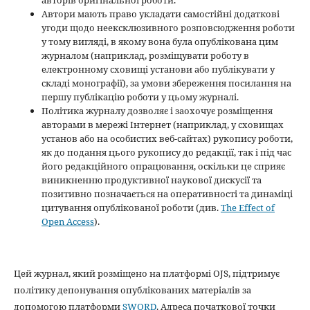
авторів оригінальної роботи.
Автори мають право укладати самостійні додаткові
угоди щодо неексклюзивного розповсюдження роботи
у тому вигляді, в якому вона була опублікована цим
журналом (наприклад, розміщувати роботу в
електронному сховищі установи або публікувати у
складі монографії), за умови збереження посилання на
першу публікацію роботи у цьому журналі.
Політика журналу дозволяє і заохочує розміщення
авторами в мережі Інтернет (наприклад, у сховищах
установ або на особистих веб-сайтах) рукопису роботи,
як до подання цього рукопису до редакції, так і під час
його редакційного опрацювання, оскільки це сприяє
виникненню продуктивної наукової дискусії та
позитивно позначається на оперативності та динаміці
цитування опублікованої роботи (див.
The Effect of
Open Access
).
Цей журнал, який розміщено на платформі OJS, підтримує
політику депонування опублікованих матеріалів за
допомогою платформи
SWORD
. Адреса початкової точки