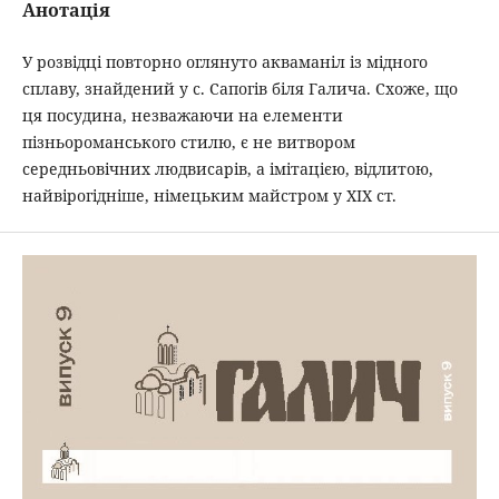
Анотація
У розвідці повторно оглянуто акваманіл із мідного
сплаву, знайдений у с. Сапогів біля Галича. Схоже, що
ця посудина, незважаючи на елементи
пізньороманського стилю, є не витвором
середньовічних людвисарів, а імітацією, відлитою,
найвірогідніше, німецьким майстром у ХІХ ст.