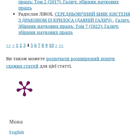
праць: Том 2 (2017): Галич: збірник наукових
праць
Радослав ЛІВОХ,
СЕРЕДНЬОВІЧНИЙ БИЯК КИСТЕНЯ
З ДРАКОНОМ ІЗ КРИЛОСА (ДАВНІЙ ГАЛИЧ)
,
Галич.
Збірник наукових праць: Том 7 (2022): Галич:
збірник наукових праць
<<
<
1
2
3
4
5
6
7
8
9
10
>
>>
Ви також можете
розпочати розширений пошук
схожих статей
для цієї статті.
Мова
English