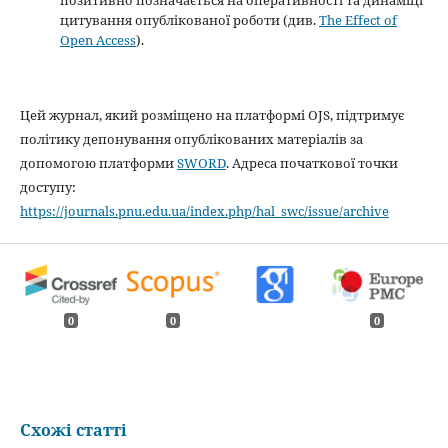
позитивно позначається на оперативності та динаміці
цитування опублікованої роботи (див.
The Effect of
Open Access
).
Цей журнал, який розміщено на платформі OJS, підтримує
політику депонування опублікованих матеріалів за
допомогою платформи
SWORD
. Адреса початкової точки
доступу:
https://journals.pnu.edu.ua/index.php/hal_swc/issue/archive
0
0
0
Схожі статті