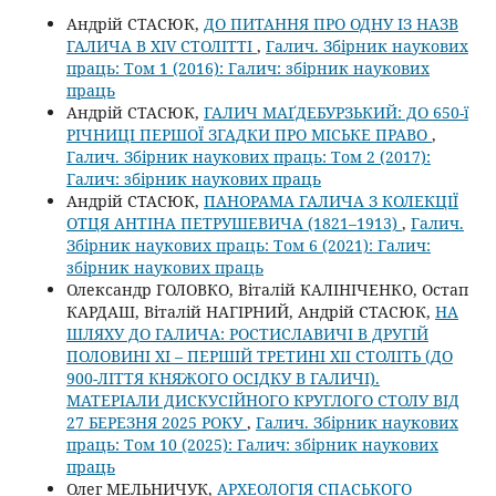
Андрій СТАСЮК,
ДО ПИТАННЯ ПРО ОДНУ ІЗ НАЗВ
ГАЛИЧА В XIV СТОЛІТТІ
,
Галич. Збірник наукових
праць: Том 1 (2016): Галич: збірник наукових
праць
Андрій СТАСЮК,
ГАЛИЧ МАҐДЕБУРЗЬКИЙ: ДО 650-ї
РІЧНИЦІ ПЕРШОЇ ЗГАДКИ ПРО МІСЬКЕ ПРАВО
,
Галич. Збірник наукових праць: Том 2 (2017):
Галич: збірник наукових праць
Андрій СТАСЮК,
ПАНОРАМА ГАЛИЧА З КОЛЕКЦІЇ
ОТЦЯ АНТІНА ПЕТРУШЕВИЧА (1821–1913)
,
Галич.
Збірник наукових праць: Том 6 (2021): Галич:
збірник наукових праць
Олександр ГОЛОВКО, Віталій КАЛІНІЧЕНКО, Остап
КАРДАШ, Віталій НАГІРНИЙ, Андрій СТАСЮК,
НА
ШЛЯХУ ДО ГАЛИЧА: РОСТИСЛАВИЧІ В ДРУГІЙ
ПОЛОВИНІ ХІ – ПЕРШІЙ ТРЕТИНІ ХІІ СТОЛІТЬ (ДО
900-ЛІТТЯ КНЯЖОГО ОСІДКУ В ГАЛИЧІ).
МАТЕРІАЛИ ДИСКУСІЙНОГО КРУГЛОГО СТОЛУ ВІД
27 БЕРЕЗНЯ 2025 РОКУ
,
Галич. Збірник наукових
праць: Том 10 (2025): Галич: збірник наукових
праць
Олег МЕЛЬНИЧУК,
АРХЕОЛОГІЯ СПАСЬКОГО