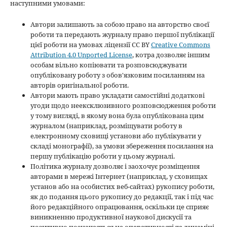
наступними умовами:
Автори залишають за собою право на авторство своєї
роботи та передають журналу право першої публікації
цієї роботи на умовах ліцензії CC BY
Creative Commons
Attribution 4.0 Unported License
, котра дозволяє іншим
особам вільно копіювати та розповсюджувати
опубліковану роботу з обов'язковим посиланням на
авторів оригінальної роботи.
Автори мають право укладати самостійні додаткові
угоди щодо неексклюзивного розповсюдження роботи
у тому вигляді, в якому вона була опублікована цим
журналом (наприклад, розміщувати роботу в
електронному сховищі установи або публікувати у
складі монографії), за умови збереження посилання на
першу публікацію роботи у цьому журналі.
Політика журналу дозволяє і заохочує розміщення
авторами в мережі Інтернет (наприклад, у сховищах
установ або на особистих веб-сайтах) рукопису роботи,
як до подання цього рукопису до редакції, так і під час
його редакційного опрацювання, оскільки це сприяє
виникненню продуктивної наукової дискусії та