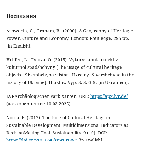
Посилання
Ashworth, G., Graham, B.. (2000). A Geography of Heritage:
Power, Culture and Economy. London: Routledge. 295 pp.
[in English].
Hriffen, L., Tytova, O. (2015). Vykorystannia obiektiv
kulturnoi spadshchyny [The usage of cultural heritage
objects]. Sivershchyna v istorii Ukrainy [Sivershchyna in the
history of Ukraine]. Hlukhiv. Vyp. 8. S. 6–9. [in Ukrainian].
LVRArchäologischer Park Xanten. URL:
https://apx.lvr.de/
(дата звернення: 10.03.2025).
Nocca, F. (2017). The Role of Cultural Heritage in
Sustainable Development: Multidimensional Indicators as
DecisionMaking Tool. Sustainability. 9 (10). DOI:
https://doi.org/10.3390/su9101882
[in English].