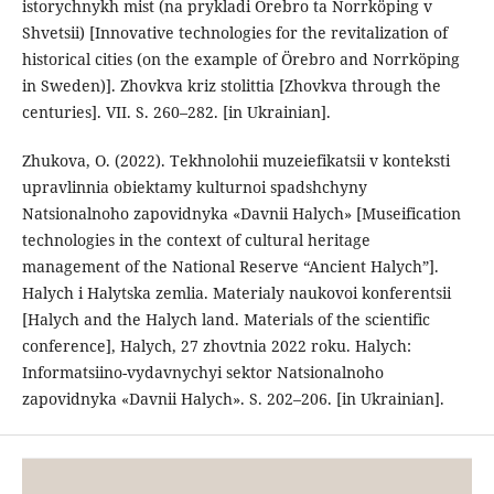
istorychnykh mist (na prykladi Örebro ta Norrköping v
Shvetsii) [Innovative technologies for the revitalization of
historical cities (on the example of Örebro and Norrköping
in Sweden)]. Zhovkva kriz stolittia [Zhovkva through the
centuries]. VII. S. 260–282. [in Ukrainian].
Zhukova, O. (2022). Tekhnolohii muzeiefikatsii v konteksti
upravlinnia obiektamy kulturnoi spadshchyny
Natsionalnoho zapovidnyka «Davnii Halych» [Museification
technologies in the context of cultural heritage
management of the National Reserve “Ancient Halych”].
Halych i Halytska zemlia. Materialy naukovoi konferentsii
[Halych and the Halych land. Materials of the scientific
conference], Halych, 27 zhovtnia 2022 roku. Halych:
Informatsiino-vydavnychyi sektor Natsionalnoho
zapovidnyka «Davnii Halych». S. 202–206. [in Ukrainian].