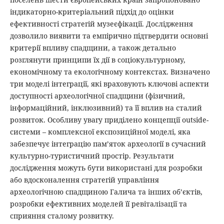
індикаторно-критеріальний підхід до оцінки
ефективності стратегій музеєфікації. Дослідження
дозволило виявити та емпірично підтвердити основні
критерії впливу спадщини, а також детально
розглянути принципи їх дії в соціокультурному,
економічному та екологічному контекстах. Визначено
три моделі інтеграції, які враховують ключові аспекти
доступності археологічної спадщини (фізичний,
інформаційний, інклюзивний) та її вплив на сталий
розвиток. Особливу увагу приділено концепції outside-
системи – комплексної експозиційної моделі, яка
забезпечує інтеграцію пам’яток археології в сучасний
культурно-туристичний простір. Результати
дослідження можуть бути використані для розробки
або вдосконалення стратегій управління
археологічною спадщиною Галича та інших об’єктів,
розробки ефективних моделей її ревіталізації та
сприяння сталому розвитку.