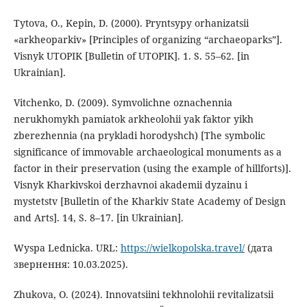
Tytova, O., Kepin, D. (2000). Pryntsypy orhanizatsii
«arkheoparkiv» [Principles of organizing “archaeoparks”].
Visnyk UTOPIK [Bulletin of UTOPIK]. 1. S. 55–62. [in
Ukrainian].
Vitchenko, D. (2009). Symvolichne oznachennia
nerukhomykh pamiatok arkheolohii yak faktor yikh
zberezhennia (na prykladi horodyshch) [The symbolic
significance of immovable archaeological monuments as a
factor in their preservation (using the example of hillforts)].
Visnyk Kharkivskoi derzhavnoi akademii dyzainu i
mystetstv [Bulletin of the Kharkiv State Academy of Design
and Arts]. 14, S. 8–17. [in Ukrainian].
Wyspa Lednicka. URL:
https://wielkopolska.travel/
(дата
звернення: 10.03.2025).
Zhukova, O. (2024). Innovatsiini tekhnolohii revitalizatsii