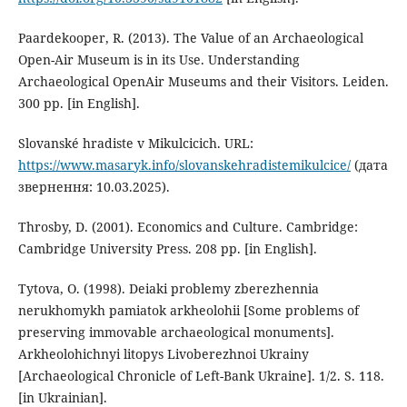
Paardekooper, R. (2013). The Value of an Archaeological
Open-Air Museum is in its Use. Understanding
Archaeological OpenAir Museums and their Visitors. Leiden.
300 pp. [in English].
Slovanské hradistе v Mikulсіcіch. URL:
https://www.masaryk.info/slovanskehradistemikulcice/
(дата
звернення: 10.03.2025).
Throsby, D. (2001). Economics and Culture. Cambridge:
Cambridge University Press. 208 pp. [in English].
Tytova, O. (1998). Deiaki problemy zberezhennia
nerukhomykh pamiatok arkheolohii [Some problems of
preserving immovable archaeological monuments].
Arkheolohichnyi litopys Livoberezhnoi Ukrainy
[Archaeological Chronicle of Left-Bank Ukraine]. 1/2. S. 118.
[in Ukrainian].