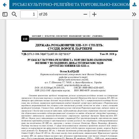
РУСЬКІ КУЛЬТУРНО-РЕЛІГІЙНІ ТА ТОРГОВЕЛЬНО-ЕКОНОМІЧНІ ВПЛИВИ У ВОЛОДІННЯХ ДИНАСТІЇ ПРЖЕМИСЛІДІВ ДРУГОЇ ПОЛОВИНИ ХІІ–ХІІІ ст.