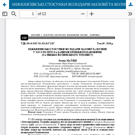
МІЖКНЯЗІВСЬКІ СТОСУНКИ ВОЛОДАРІВ МАЗОВІЇ ТА ВОЛИНІ У XIII СТОЛІТТІ ЗА ДАНИМИ ХРОНІКИ РОМАНОВИЧІВ (ГАЛИЦЬКО-ВОЛИНСЬКОГО ЛІТОПИСУ)