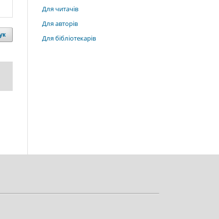
Для читачів
Для авторів
ук
Для бібліотекарів