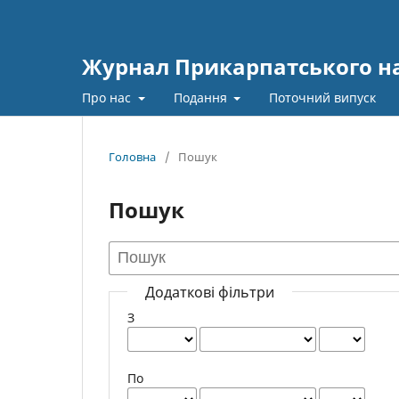
Журнал Прикарпатського нац
Про нас
Подання
Поточний випуск
Головна
/
Пошук
Пошук
Додаткові фільтри
З
По