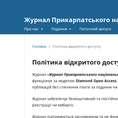
Журнал Прикарпатського нац
Про нас
Подання
Поточний випуск
Головна
/
Політика відкритого доступу
Політика відкритого дост
Журнал
«
Журнал Прикарпатського національн
функціонує за моделлю
Diamond Open Access
публікацій без стягнення плати за подання чи
Журнал забезпечує безкоштовний та постійний 
реєстрації чи ембарго.
Журнал підтримується засновником та не функ