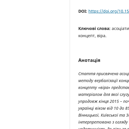
DOI:
https://doi.org/10.1
Ключові слова:
асоціати
концепт, віра.
Анотація
Стаття присвячена асоці
методу вербалізації конц
концепту «віра» предста
матеріалом для якої слуг
упродовж кінця 2015 – по
українці віком від 10 до 
Вінницької, Київської та 
інтерпретовано з огляду 
недотичність до віри за 