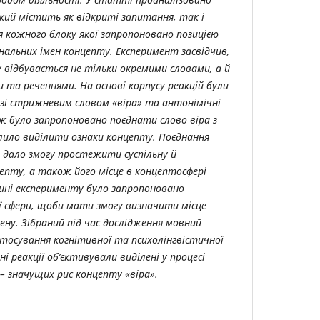
ий містить як відкриті запитання, так і
я кожного блоку якої запропоновано позицією
нальних імен концепту. Експеримент засвідчив,
 відбувається не тільки окремими словами, а й
и та реченнями.
На основі корпусу реакцій були
и зі стрижневим словом «віра» та антонімічні
 було запропоновано поєднати слово віра з
ило виділити ознаки концепту. Поєднання
м дало змогу простежити суспільну й
епту, а також його місце в концептосфері
тині експерименту було запропоновано
ї сфери, щоби мати змогу визначити місце
ну. Зібраний під час дослідження мовний
тосування когнітивної та психолінгвістичної
і реакції об’єктивували виділені у процесі
– значущих рис концепту «віра».