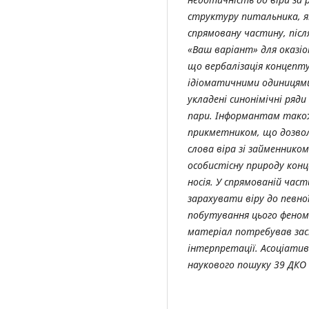
структуру питальника, як
спрямовану частину, післ
«Ваш варіант» для оказіо
що
вербалізація концепту
ідіоматичними одиницям
укладені синонімічні ряд
пари. Інформантам також
прикметником, що дозвол
слова віра зі займеннико
особистісну природу конц
носія. У спрямованій час
зарахувати віру до певно
побутування цього феноме
матеріал потребував зас
інтерпретації. Асоціативн
наукового пошуку 39 ДКО 