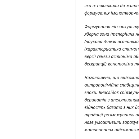
яка їх покликала до жит
формування іменотворчог
Формування лінгвокульту
ядерна зона (теперішня на
(наукова ґенеза астіоніма
(характеристика етимона)
версії ґенези астіоніма 
дескрипції; конотоніми 
Наголошено, що відкомпо
антропонімійна спадщина,
епохи. Внаслідок співзву
дериватів з апелятивним
відносять багато з них д
традиції розмежування в
назв уможливили зарахува
мотивованих відкомпоз