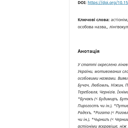
DOI:
https://doi.org/10.1
Ключові слова:
астіонім
особова назва,, лінгвоку
Анотація
У статті окреслено лінг
України, мотивованих с
особовими назвами. Виявл
Бучач, Любомль, Ніжин, П
Теребовля, Чернігів. Їхн
*Бучакъ (< Будимиръ, Бут
Пирогостъ чи ін.), *Пути
Радехъ, *Рогата (< Рогов
чи ін.), *Чьрнигъ (< Черн
астіоніми яскравіше, ніж