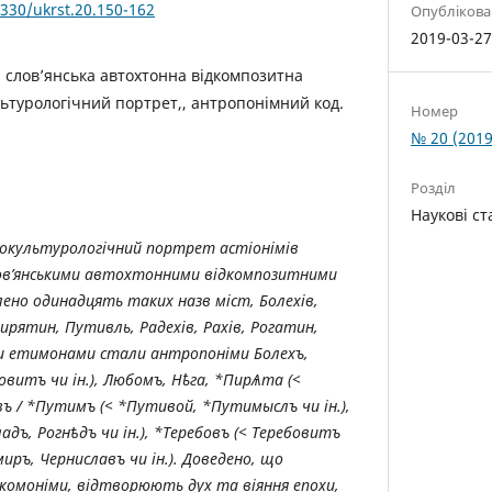
5330/ukrst.20.150-162
Опубліков
2019-03-2
, слов’янська автохтонна відкомпозитна
льтурологічний портрет,, антропонімний код.
Номер
№ 20 (2019
Розділ
Наукові ст
вокультурологічний портрет астіонімів
лов’янськими автохтонними відкомпозитними
ено одинадцять таких назв міст, Болехів,
ирятин, Путивль, Радехів, Рахів, Рогатин,
іми етимонами стали антропоніми Болехъ,
овитъ чи ін.), Любомъ, Н
ҍ
га, *Пир
Ѧ
та (<
въ / *Путимъ (< *Путивой, *Путимыслъ чи ін.),
ладъ, Рогн
ѣ
дъ чи ін.), *Теребовъ (< Теребовитъ
имиръ, Черниславъ чи ін.). Доведено, що
 комоніми, відтворюють дух та віяння епохи,