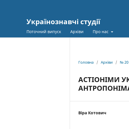
Українознавчі студії
Поточний випуск
Архіви
Про нас
Головна
/
Архіви
/
№ 20
АСТІОНІМИ У
АНТРОПОНІМА
Віра Котович