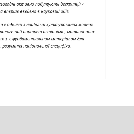
 сьогодні активно побутують дескрипції /
та вперше введено в науковий обіг.
и є одними з найбільш культуроємних мовних
урологічний портрет астіонімів, мотивованих
ами, є фундаментальним матеріалом для
 розуміння національної специфіки,