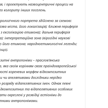
тя, і проектують назвоцентричні процеси на
о колориту інших поселень.
рологічного портрета здійснено за схемою:
зва міста, його локалізація); ближня периферія
 з експлікацією етимона); дальня периферія
; інтерпретаційна зона (вірогідні наукові
або його етимона; народноетимологічні легенди;
тощо).
зитні антропоніми – праслов’янська
 яка своїм корінням сягає праіндоєвропейської
чності кореневих морфем відкомпозитних
и чи апелятивами дослідники нерідко
о розряду відапелятивних імен. Однак певні
ідкомпозитних та відапелятивних особових
ти окреслені у розвідці астіоніми до
итними антропонімами.