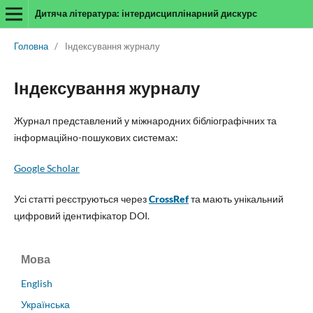
Дитяча література: інтердисциплінарний дискурс
Головна
/
Індексування журналу
Індексування журналу
Журнал представлений у міжнародних бібліографічних та
інформаційно-пошукових системах:
Google Scholar
Усі статті реєструються через
CrossRef
та мають унікальний
цифровий ідентифікатор DOI.
Мова
English
Українська