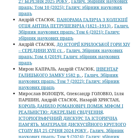
27 БЕРЕЗНЯ 2025 РОКУ
,
Галич. Збірник наукових
праць: Том 10 (2025): Галич: збірник наукових
праць
Андрій СТАСЮК,
ПАНОРАМА ГАЛИЧА З КОЛЕКЦІЇ
ОТЦЯ АНТІНА ПЕТРУШЕВИЧА (1821–1913)
,
Галич.
Збірник наукових праць: Том 6 (2021): Галич:
збірник наукових праць
Андрій СТАСЮК,
ДО ІСТОРІЇ КРИЛОСЬКОЇ ГОРИ ХIV
– СЕРЕДИНИ XVII ст.
,
Галич. Збірник наукових
праць: Том 4 (2019): Галич: збірник наукових
праць
Мирон КАПРАЛЬ, Андрій СТАСЮК,
ІНВЕНТАР
ГАЛИЦЬКОГО ЗАМКУ 1582 р.
,
Галич. Збірник
наукових праць: Том 7 (2022): Галич: збірник
наукових праць
Мирослав ВОЛОЩУК, Олександр ГОЛОВКО, Ілля
ПАРШИН, Андрій СТАСЮК, Назарій ХРИСТАН,
КОРОЛЬ ДАНИЛО РОМАНОВИЧ ПОМІЖ МІФОМ І
РЕАЛЬНІСТЮ: ДЖЕРЕЛЬНІ СВІДЧЕННЯ,
ІСТОРІОГРАФІЧНИЙ ДИСКУРС ТА ІСТОРИЧНА
ПАМ’ЯТЬ. МАТЕРІАЛИ ДИСКУСІЙНОГО КРУГЛОГО
СТОЛУ ВІД 25 СІЧНЯ 2024 РОКУ
,
Галич. Збірник
наукових праць: Том 9 (2024): Галич: збірник