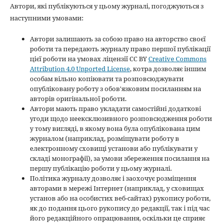
Автори, які публікуються у цьому журналі, погоджуються з
наступними умовами:
Автори залишають за собою право на авторство своєї
роботи та передають журналу право першої публікації
цієї роботи на умовах ліцензії CC BY
Creative Commons
Attribution 4.0 Unported License
, котра дозволяє іншим
особам вільно копіювати та розповсюджувати
опубліковану роботу з обов'язковим посиланням на
авторів оригінальної роботи.
Автори мають право укладати самостійні додаткові
угоди щодо неексклюзивного розповсюдження роботи
у тому вигляді, в якому вона була опублікована цим
журналом (наприклад, розміщувати роботу в
електронному сховищі установи або публікувати у
складі монографії), за умови збереження посилання на
першу публікацію роботи у цьому журналі.
Політика журналу дозволяє і заохочує розміщення
авторами в мережі Інтернет (наприклад, у сховищах
установ або на особистих веб-сайтах) рукопису роботи,
як до подання цього рукопису до редакції, так і під час
його редакційного опрацювання, оскільки це сприяє