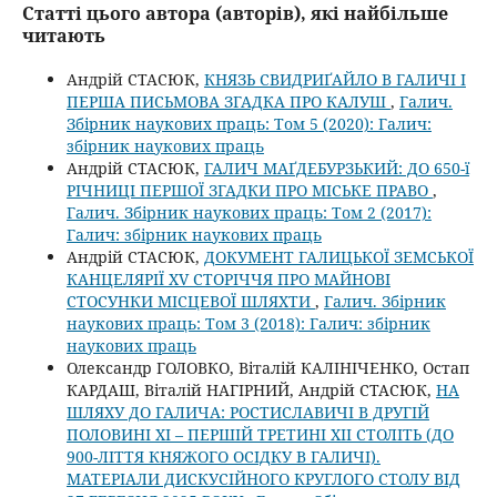
Статті цього автора (авторів), які найбільше
читають
Андрій СТАСЮК,
КНЯЗЬ СВИДРИҐАЙЛО В ГАЛИЧІ І
ПЕРША ПИСЬМОВА ЗГАДКА ПРО КАЛУШ
,
Галич.
Збірник наукових праць: Том 5 (2020): Галич:
збірник наукових праць
Андрій СТАСЮК,
ГАЛИЧ МАҐДЕБУРЗЬКИЙ: ДО 650-ї
РІЧНИЦІ ПЕРШОЇ ЗГАДКИ ПРО МІСЬКЕ ПРАВО
,
Галич. Збірник наукових праць: Том 2 (2017):
Галич: збірник наукових праць
Андрій СТАСЮК,
ДОКУМЕНТ ГАЛИЦЬКОЇ ЗЕМСЬКОЇ
КАНЦЕЛЯРІЇ XV СТОРІЧЧЯ ПРО МАЙНОВІ
СТОСУНКИ МІСЦЕВОЇ ШЛЯХТИ
,
Галич. Збірник
наукових праць: Том 3 (2018): Галич: збірник
наукових праць
Олександр ГОЛОВКО, Віталій КАЛІНІЧЕНКО, Остап
КАРДАШ, Віталій НАГІРНИЙ, Андрій СТАСЮК,
НА
ШЛЯХУ ДО ГАЛИЧА: РОСТИСЛАВИЧІ В ДРУГІЙ
ПОЛОВИНІ ХІ – ПЕРШІЙ ТРЕТИНІ ХІІ СТОЛІТЬ (ДО
900-ЛІТТЯ КНЯЖОГО ОСІДКУ В ГАЛИЧІ).
МАТЕРІАЛИ ДИСКУСІЙНОГО КРУГЛОГО СТОЛУ ВІД