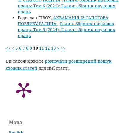
праць: Том 6 (2021): Галич: збірник наукових
праць
Радослав ЛІВОХ,
АКВАМАНІЛ ІЗ САПОГОВА
ПОБЛИЗУ ГАЛИЧА
,
Галич. Збірник наукових
праць: Том 9 (2024): Галич: збірник наукових
праць
<<
<
5
6
7
8
9
10
11
12
13
>
>>
Ви також можете
розпочати розширений пошук
схожих статей
для цієї статті.
Мова
English