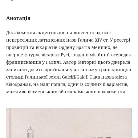
Анотація
Дослідження акцентоване на вивченні однієї з
непересічних латинських назв Галича XIV ст. У реєстрі
провінцій та вікаріатів Ордену Братів Менших, де
вперше фігурує вікаріат Русі, згадано місійний осередок
францисканців у Галичі. Автор (автори) цього джерела
записали досить ориґінальну латинську транскрипцію
столиці Галицької землі Galciff/Galaf. Така назва міста
відображає, на наш погляд, один із східних її варіантів,
можливо вірменського або караїмського походження.