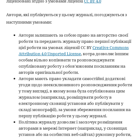
ліцензовані згідно з умовами ліцензії
CC BY 4.0
Автори, які публікуються у цьому журналі, погоджуються з
наступними умовами:
Автори залишають за собою право на авторство своєї
роботи та передають журналу право першої публікації
цієї роботи на умовах ліцензії CC BY
Creative Commons
Attribution 4.0 Unported License
, котра дозволяє іншим
особам вільно копіювати та розповсюджувати
опубліковану роботу з обов'язковим посиланням на
авторів оригінальної роботи.
Автори мають право укладати самостійні додаткові
угоди щодо неексклюзивного розповсюдження роботи
у тому вигляді, в якому вона була опублікована цим
журналом (наприклад, розміщувати роботу в
електронному сховищі установи або публікувати у
складі монографії), за умови збереження посилання на
першу публікацію роботи у цьому журналі.
Політика журналу дозволяє і заохочує розміщення
авторами в мережі Інтернет (наприклад, у сховищах
установ або на особистих веб-сайтах) рукопису роботи,