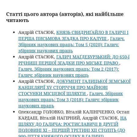
Статті цього автора (авторів), які найбільше
читають
Андрій СТАСЮК,
КНЯЗЬ СВИДРИҐАЙЛО В ГАЛИЧІ І
ПЕРША ПИСЬМОВА ЗГАДКА ПРО КАЛУШ
,
Галич.
Збірник наукових праць: Том 5 (2020): Галич:
збірник наукових праць
Андрій СТАСЮК,
ГАЛИЧ МАҐДЕБУРЗЬКИЙ: ДО 650-ї
РІЧНИЦІ ПЕРШОЇ ЗГАДКИ ПРО МІСЬКЕ ПРАВО
,
Галич. Збірник наукових праць: Том 2 (2017):
Галич: збірник наукових праць
Андрій СТАСЮК,
ДОКУМЕНТ ГАЛИЦЬКОЇ ЗЕМСЬКОЇ
КАНЦЕЛЯРІЇ XV СТОРІЧЧЯ ПРО МАЙНОВІ
СТОСУНКИ МІСЦЕВОЇ ШЛЯХТИ
,
Галич. Збірник
наукових праць: Том 3 (2018): Галич: збірник
наукових праць
Олександр ГОЛОВКО, Віталій КАЛІНІЧЕНКО, Остап
КАРДАШ, Віталій НАГІРНИЙ, Андрій СТАСЮК,
НА
ШЛЯХУ ДО ГАЛИЧА: РОСТИСЛАВИЧІ В ДРУГІЙ
ПОЛОВИНІ ХІ – ПЕРШІЙ ТРЕТИНІ ХІІ СТОЛІТЬ (ДО
900-ЛІТТЯ КНЯЖОГО ОСІДКУ В ГАЛИЧІ).