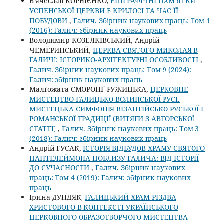
В'ячеслав КОРНІЄНКО,
ЕПІГРАФІЧНІ ПАМ'ЯТКИ
УСПЕНСЬКОЇ ЦЕРКВИ В КРИЛОСІ ТА ЧАС ЇЇ
ПОБУДОВИ
,
Галич. Збірник наукових праць: Том 1
(2016): Галич: збірник наукових праць
Володимир КОЗЕЛКІВСЬКИЙ, Андрій
ЧЕМЕРИНСЬКИЙ,
ЦЕРКВА СВЯТОГО МИКОЛАЯ В
ГАЛИЧІ: ІСТОРИКО-АРХІТЕКТУРНІ ОСОБЛИВОСТІ
,
Галич. Збірник наукових праць: Том 9 (2024):
Галич: збірник наукових праць
Малґожата СМОРОНҐ-РУЖИЦЬКА,
ЦЕРКОВНЕ
МИСТЕЦТВО ГАЛИЦЬКО-ВОЛИНСЬКОЇ РУСІ.
МИСТЕЦЬКА СИМФОНІЯ ВІЗАНТІЙСЬКО-РУСЬКОЇ І
РОМАНСЬКОЇ ТРАДИЦІЇ (ВИТЯГИ З АВТОРСЬКОЇ
СТАТТІ)
,
Галич. Збірник наукових праць: Том 3
(2018): Галич: збірник наукових праць
Андрій ГУСАК,
ІСТОРІЯ ВІДБУДОВ ХРАМУ СВЯТОГО
ПАНТЕЛЕЙМОНА ПОБЛИЗУ ГАЛИЧА: ВІД ІСТОРІЇ
ДО СУЧАСНОСТИ
,
Галич. Збірник наукових
праць: Том 4 (2019): Галич: збірник наукових
праць
Ірина ДУНДЯК,
ГАЛИЦЬКИЙ ХРАМ РІЗДВА
ХРИСТОВОГО В КОНТЕКСТІ УКРАЇНСЬКОГО
ЦЕРКОВНОГО ОБРАЗОТВОРЧОГО МИСТЕЦТВА