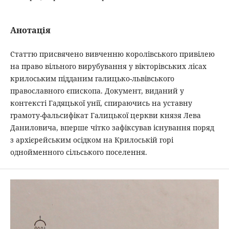
Анотація
Статтю присвячено вивченню королівського привілею
на право вільного вирубування у вікторівських лісах
крилоським підданим галицько-львівського
православного єпископа. Документ, виданий у
контексті Гадяцької унії, спираючись на уставну
грамоту-фальсифікат Галицької церкви князя Лева
Даниловича, вперше чітко зафіксував існування поряд
з архієрейським осідком на Крилоській горі
однойменного сільського поселення.