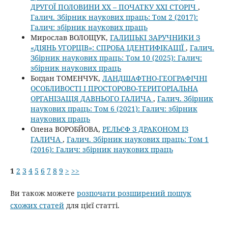
ДРУГОЇ ПОЛОВИНИ ХХ – ПОЧАТКУ ХХІ СТОРІЧ
,
Галич. Збірник наукових праць: Том 2 (2017):
Галич: збірник наукових праць
Мирослав ВОЛОЩУК,
ГАЛИЦЬКІ ЗАРУЧНИКИ З
«ДІЯНЬ УГОРЦІВ»: СПРОБА ІДЕНТИФІКАЦІЇ
,
Галич.
Збірник наукових праць: Том 10 (2025): Галич:
збірник наукових праць
Богдан ТОМЕНЧУК,
ЛАНДШАФТНО-ГЕОГРАФІЧНІ
ОСОБЛИВОСТІ І ПРОСТОРОВО-ТЕРИТОРІАЛЬНА
ОРГАНІЗАЦІЯ ДАВНЬОГО ГАЛИЧА
,
Галич. Збірник
наукових праць: Том 6 (2021): Галич: збірник
наукових праць
Олена ВОРОБЙОВА,
РЕЛЬЄФ З ДРАКОНОМ ІЗ
ГАЛИЧА
,
Галич. Збірник наукових праць: Том 1
(2016): Галич: збірник наукових праць
1
2
3
4
5
6
7
8
9
>
>>
Ви також можете
розпочати розширений пошук
схожих статей
для цієї статті.