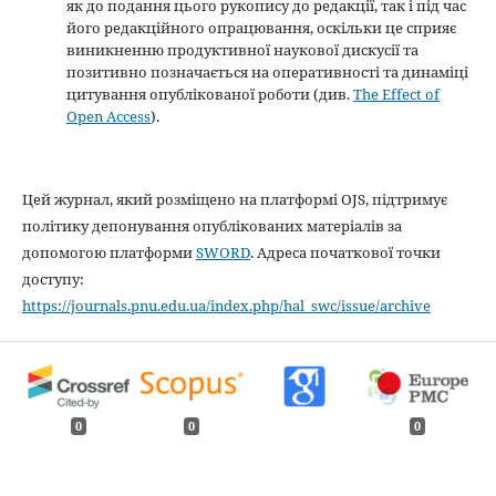
як до подання цього рукопису до редакції, так і під час
його редакційного опрацювання, оскільки це сприяє
виникненню продуктивної наукової дискусії та
позитивно позначається на оперативності та динаміці
цитування опублікованої роботи (див.
The Effect of
Open Access
).
Цей журнал, який розміщено на платформі OJS, підтримує
політику депонування опублікованих матеріалів за
допомогою платформи
SWORD
. Адреса початкової точки
доступу:
https://journals.pnu.edu.ua/index.php/hal_swc/issue/archive
0
0
0