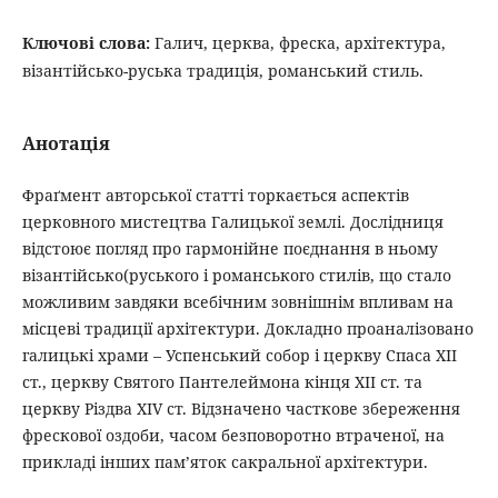
Ключові слова:
Галич, церква, фреска, архітектура,
візантійсько-руська традиція, романський стиль.
Анотація
Фраґмент авторської статті торкається аспектів
церковного мистецтва Галицької землі. Дослідниця
відстоює погляд про гармонійне поєднання в ньому
візантійсько(руського і романського стилів, що стало
можливим завдяки всебічним зовнішнім впливам на
місцеві традиції архітектури. Докладно проаналізовано
галицькі храми – Успенський собор і церкву Спаса ХІІ
ст., церкву Святого Пантелеймона кінця ХІІ ст. та
церкву Різдва XIV ст. Відзначено часткове збереження
фрескової оздоби, часом безповоротно втраченої, на
прикладі інших пам’яток сакральної архітектури.