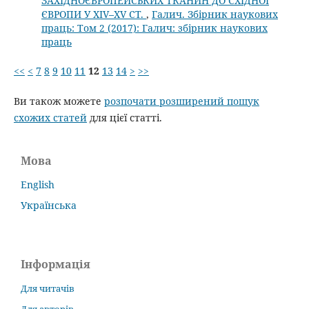
ЗАХІДНОЄВРОПЕЙСЬКИХ ТКАНИН ДО СХІДНОЇ
ЄВРОПИ У XIV–XV СТ.
,
Галич. Збірник наукових
праць: Том 2 (2017): Галич: збірник наукових
праць
<<
<
7
8
9
10
11
12
13
14
>
>>
Ви також можете
розпочати розширений пошук
схожих статей
для цієї статті.
Мова
English
Українська
Інформація
Для читачів