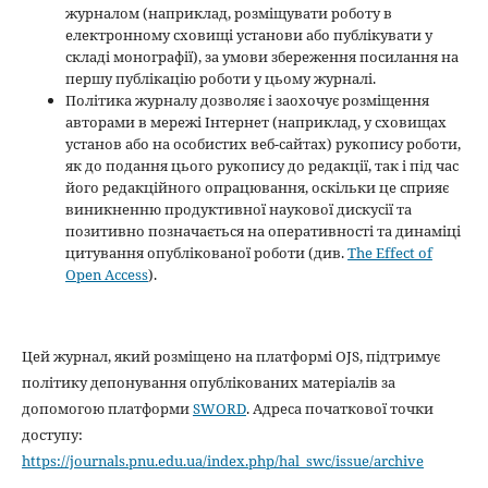
журналом (наприклад, розміщувати роботу в
електронному сховищі установи або публікувати у
складі монографії), за умови збереження посилання на
першу публікацію роботи у цьому журналі.
Політика журналу дозволяє і заохочує розміщення
авторами в мережі Інтернет (наприклад, у сховищах
установ або на особистих веб-сайтах) рукопису роботи,
як до подання цього рукопису до редакції, так і під час
його редакційного опрацювання, оскільки це сприяє
виникненню продуктивної наукової дискусії та
позитивно позначається на оперативності та динаміці
цитування опублікованої роботи (див.
The Effect of
Open Access
).
Цей журнал, який розміщено на платформі OJS, підтримує
політику депонування опублікованих матеріалів за
допомогою платформи
SWORD
. Адреса початкової точки
доступу:
https://journals.pnu.edu.ua/index.php/hal_swc/issue/archive