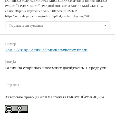
ГАЛИЦЬКО-ВОЛИНСЬКОЇ РУСІ. МИСТЕЦЬКА СИМФОНІЯ ВІЗАНТІЙСЬКО-
РУСЬКОЇ І РОМАНСЬКОЇ ТРАДИЦІЇ (ВИТЯГИ З АВТОРСЬКОЇ СТАТТІ)».
Галич. Збірник наукових праць
3 (Вересень):273-82.
https://journals.pnu.edu.ua/index.php/hal_swc/article/view/7763.
Формати цитування
Номер
Том 3 (2018): Галич: збірник наукових праць
Розділ
Галич на сторінках іноземних досліджень. Передруки
Ліцензія
Авторське право (c) 2018 Малґожата СМОРОНҐ-РУЖИЦЬКА