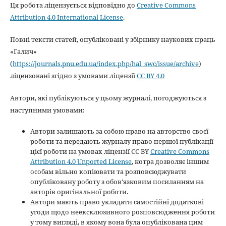
Ця робота ліцензується відповідно до
Creative Commons
Attribution 4.0 International License
.
Повні тексти статей, опубліковані у збірнику наукових праць
«Галич»
(
https://journals.pnu.edu.ua/index.php/hal_swc/issue/archive
)
ліцензовані згідно з умовами ліцензії
CC BY 4.0
Автори, які публікуються у цьому журналі, погоджуються з
наступними умовами:
Автори залишають за собою право на авторство своєї
роботи та передають журналу право першої публікації
цієї роботи на умовах ліцензії CC BY
Creative Commons
Attribution 4.0 Unported License
, котра дозволяє іншим
особам вільно копіювати та розповсюджувати
опубліковану роботу з обов'язковим посиланням на
авторів оригінальної роботи.
Автори мають право укладати самостійні додаткові
угоди щодо неексклюзивного розповсюдження роботи
у тому вигляді, в якому вона була опублікована цим