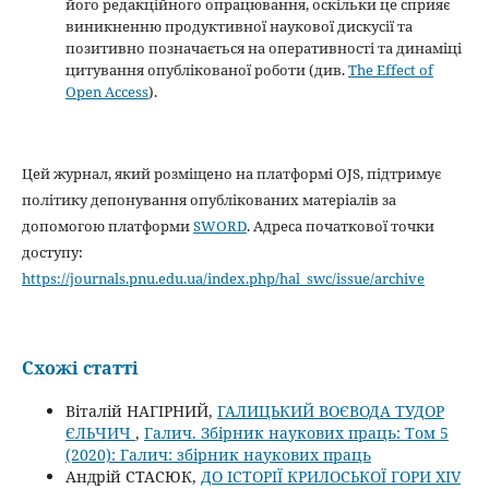
його редакційного опрацювання, оскільки це сприяє
виникненню продуктивної наукової дискусії та
позитивно позначається на оперативності та динаміці
цитування опублікованої роботи (див.
The Effect of
Open Access
).
Цей журнал, який розміщено на платформі OJS, підтримує
політику депонування опублікованих матеріалів за
допомогою платформи
SWORD
. Адреса початкової точки
доступу:
https://journals.pnu.edu.ua/index.php/hal_swc/issue/archive
Схожі статті
Віталій НАГІРНИЙ,
ГАЛИЦЬКИЙ ВОЄВОДА ТУДОР
ЄЛЬЧИЧ
,
Галич. Збірник наукових праць: Том 5
(2020): Галич: збірник наукових праць
Андрій СТАСЮК,
ДО ІСТОРІЇ КРИЛОСЬКОЇ ГОРИ ХIV