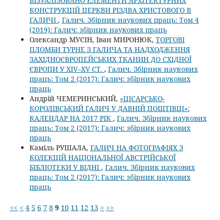
ВІЗУАЛІЗОВАНО ЕЛЕМЕНТИ АРХІТЕКТУРНИХ
КОНСТРУКЦІЙ ЦЕРКВИ РІЗДВА ХРИСТОВОГО В
ГАЛИЧІ
,
Галич. Збірник наукових праць: Том 4
(2019): Галич: збірник наукових праць
Олександр МУСІН, Іван МИРОНЮК,
ТОРГОВІ
ПЛОМБИ ТУРНЕ З ГАЛИЧА ТА НАДХОДЖЕННЯ
ЗАХІДНОЄВРОПЕЙСЬКИХ ТКАНИН ДО СХІДНОЇ
ЄВРОПИ У XIV–XV СТ.
,
Галич. Збірник наукових
праць: Том 2 (2017): Галич: збірник наукових
праць
Андрій ЧЕМЕРИНСЬКИЙ,
«ЦІСАРСЬКО-
КОРОЛІВСЬКИЙ ГАЛИЧ У ДАВНІЙ ПОШТІВЦІ»:
КАЛЕНДАР НА 2017 РІК
,
Галич. Збірник наукових
праць: Том 2 (2017): Галич: збірник наукових
праць
Каміль РУШАЛА,
ГАЛИЧ НА ФОТОГРАФІЯХ З
КОЛЕКЦІЙ НАЦІОНАЛЬНОЇ АВСТРІЙСЬКОЇ
БІБЛІОТЕКИ У ВІДНІ
,
Галич. Збірник наукових
праць: Том 2 (2017): Галич: збірник наукових
праць
<<
<
4
5
6
7
8
9
10
11
12
13
>
>>