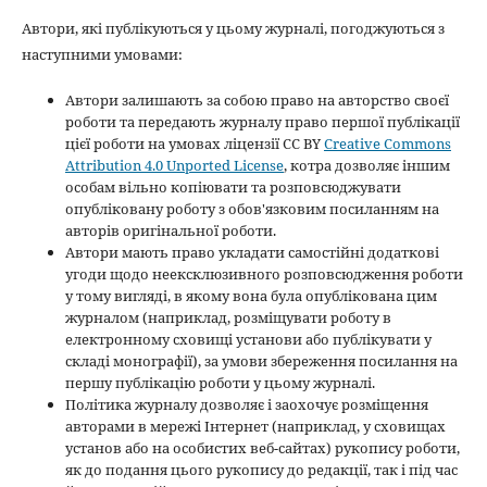
Автори, які публікуються у цьому журналі, погоджуються з
наступними умовами:
Автори залишають за собою право на авторство своєї
роботи та передають журналу право першої публікації
цієї роботи на умовах ліцензії CC BY
Creative Commons
Attribution 4.0 Unported License
, котра дозволяє іншим
особам вільно копіювати та розповсюджувати
опубліковану роботу з обов'язковим посиланням на
авторів оригінальної роботи.
Автори мають право укладати самостійні додаткові
угоди щодо неексклюзивного розповсюдження роботи
у тому вигляді, в якому вона була опублікована цим
журналом (наприклад, розміщувати роботу в
електронному сховищі установи або публікувати у
складі монографії), за умови збереження посилання на
першу публікацію роботи у цьому журналі.
Політика журналу дозволяє і заохочує розміщення
авторами в мережі Інтернет (наприклад, у сховищах
установ або на особистих веб-сайтах) рукопису роботи,
як до подання цього рукопису до редакції, так і під час