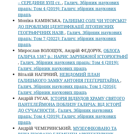
– СЕРЕДИНИ XVII ст.
,
Галич. Збірник наукових
праць: Том 4 (2019): Галич: збірник наукових
праць
Моніка КАМІНСЬКА,
ГАЛИЦЬКІ СОЛІ ЧИ УГОРСЬКІ?
ДО ПРОБЛЕМИ ІДЕНТИФІКАЦІЇ ЛІТОПИСНИХ
ГЕОГРАФІЧНИХ НАЗВ
,
Галич. Збірник наукових
праць: Том 7 (2022): Галич: збірник наукових
праць
Мирослав ВОЛОЩУК, Андрій ФЕДОРУК,
ОБЛОГА
ГАЛИЧА 1387 р.: НАРИС ЗАРУБІЖНОЇ ІСТОРІОГРАФІЇ
,
Галич. Збірник наукових праць: Том 4 (2019):
Галич: збірник наукових праць
Віталій НАГІРНИЙ,
НЕВІДОМИЙ ПЛАН
ГАЛИЦЬКОГО ЗАМКУ АНТОНІЯ ГЕЕҐЕРШТАЙНА
,
Галич. Збірник наукових праць: Том 1 (2016):
Галич: збірник наукових праць
Андрій ГУСАК,
ІСТОРІЯ ВІДБУДОВ ХРАМУ СВЯТОГО
ПАНТЕЛЕЙМОНА ПОБЛИЗУ ГАЛИЧА: ВІД ІСТОРІЇ
ДО СУЧАСНОСТИ
,
Галич. Збірник наукових
праць: Том 4 (2019): Галич: збірник наукових
праць
Андрій ЧЕМЕРИНСЬКИЙ,
МУЗЕЄФІКОВАНО ТА