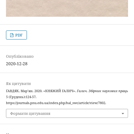
PDF
Опубліковано
2020-12-28
Як цитувати
ҐАВДЯК, Мар’ян. 2020. «КНЯЖИЙ ГАЛИЧ».
Галич. Збірник наукових праць
5 (Грудень):124-57.
https://journals.pnu.edu.ua/index.php/hal_swc/article/view/7802.
Формати цитування