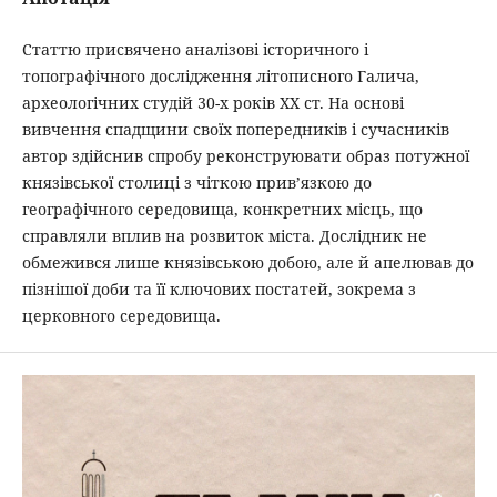
Статтю присвячено аналізові історичного і
топографічного дослідження літописного Галича,
археологічних студій 30-х років ХХ ст. На основі
вивчення спадщини своїх попередників і сучасників
автор здійснив спробу реконструювати образ потужної
князівської столиці з чіткою прив’язкою до
географічного середовища, конкретних місць, що
справляли вплив на розвиток міста. Дослідник не
обмежився лише князівською добою, але й апелював до
пізнішої доби та її ключових постатей, зокрема з
церковного середовища.