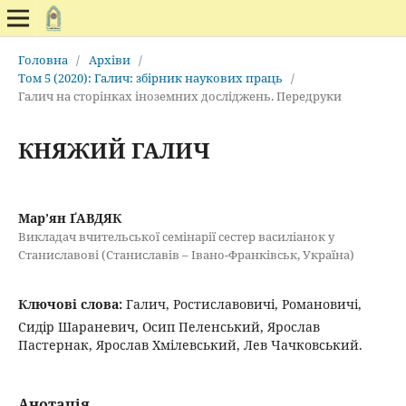
Головна
/
Архіви
/
Том 5 (2020): Галич: збірник наукових праць
/
Галич на сторінках іноземних досліджень. Передруки
КНЯЖИЙ ГАЛИЧ
Мар’ян ҐАВДЯК
Викладач вчительської семінарії сестер василіанок у
Станиславові (Станиславів – Івано-Франківськ, Україна)
Ключові слова:
Галич, Ростиславовичі, Романовичі,
Сидір Шараневич, Осип Пеленський, Ярослав
Пастернак, Ярослав Хмілевський, Лев Чачковський.
Анотація