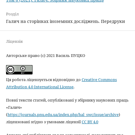
Розділ
Галич на сторінках іноземних досліджень. Передруки
Ліцензія
Авторське право (c) 2021 Василь ПУЦКО
Ця робота ліцензується відповідно до
Creative Commons
Attribution 4.0 International License
.
Повні тексти статей, опубліковані у збірнику наукових праць
«Галич»
(
https://journals.pnu.edu.ua/index.php/hal_swc/issue/archive
)
ліцензовані згідно з умовами ліцензії
CC BY 4.0
Автори, які публікуються у цьому журналі, погоджуються з