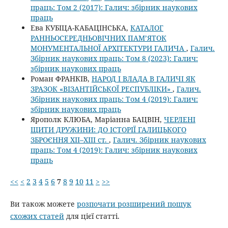
праць: Том 2 (2017): Галич: збірник наукових
праць
Ева КУБІЦА-КАБАЦІНСЬКА,
КАТАЛОГ
РАННЬОСЕРЕДНЬОВІЧНИХ ПАМ’ЯТОК
МОНУМЕНТАЛЬНОЇ АРХІТЕКТУРИ ГАЛИЧА
,
Галич.
Збірник наукових праць: Том 8 (2023): Галич:
збірник наукових праць
Роман ФРАНКІВ,
НАРОД І ВЛАДА В ГАЛИЧІ ЯК
ЗРАЗОК «ВІЗАНТІЙСЬКОЇ РЕСПУБЛІКИ»
,
Галич.
Збірник наукових праць: Том 4 (2019): Галич:
збірник наукових праць
Ярополк КЛЮБА, Маріанна БАЦВІН,
ЧЕРЛЕНІ
ЩИТИ ДРУЖИНИ: ДО ІСТОРІЇ ГАЛИЦЬКОГО
ЗБРОЄННЯ ХІІ–ХІІІ ст.
,
Галич. Збірник наукових
праць: Том 4 (2019): Галич: збірник наукових
праць
<<
<
2
3
4
5
6
7
8
9
10
11
>
>>
Ви також можете
розпочати розширений пошук
схожих статей
для цієї статті.