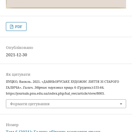
PDF
Опубліковано
2021-12-30
Як цитувати
ПУЦКО, Василь. 2021. «ДАВНЬОРУСЬКЕ ХУДОЖНЄ ЛИТТЯ ЗІ СТАРОГО
ГАЛИЧА».
Галич. Збірник наукових праць
6 (Грудень):155-64.
https://journals.pnu.edu.ua/index.php/hal_swc/article/view/8003.
Формати цитування
Номер
Том 6 (2021): Галич: збірник наукових праць