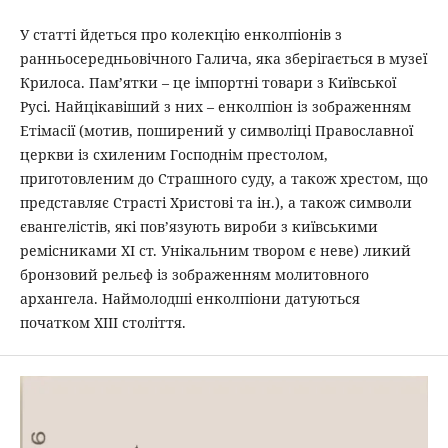
У статті йдеться про колекцію енколпіонів з
ранньосередньовічного Галича, яка зберігається в музеї
Крилоса. Пам’ятки – це імпортні товари з Київської
Русі. Найцікавіший з них – енколпіон із зображенням
Етімасії (мотив, поширений у символіці Православної
церкви із схиленим Господнім престолом,
приготовленим до Страшного суду, а також хрестом, що
представляє Страсті Христові та ін.), а також символи
євангелістів, які пов’язують вироби з київськими
ремісниками XI ст. Унікальним твором є неве) ликий
бронзовий рельєф із зображенням молитовного
архангела. Наймолодші енколпіони датуються
початком ХІІІ століття.