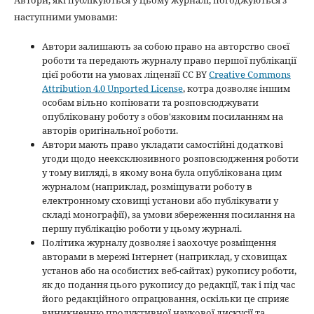
наступними умовами:
Автори залишають за собою право на авторство своєї
роботи та передають журналу право першої публікації
цієї роботи на умовах ліцензії CC BY
Creative Commons
Attribution 4.0 Unported License
, котра дозволяє іншим
особам вільно копіювати та розповсюджувати
опубліковану роботу з обов'язковим посиланням на
авторів оригінальної роботи.
Автори мають право укладати самостійні додаткові
угоди щодо неексклюзивного розповсюдження роботи
у тому вигляді, в якому вона була опублікована цим
журналом (наприклад, розміщувати роботу в
електронному сховищі установи або публікувати у
складі монографії), за умови збереження посилання на
першу публікацію роботи у цьому журналі.
Політика журналу дозволяє і заохочує розміщення
авторами в мережі Інтернет (наприклад, у сховищах
установ або на особистих веб-сайтах) рукопису роботи,
як до подання цього рукопису до редакції, так і під час
його редакційного опрацювання, оскільки це сприяє
виникненню продуктивної наукової дискусії та