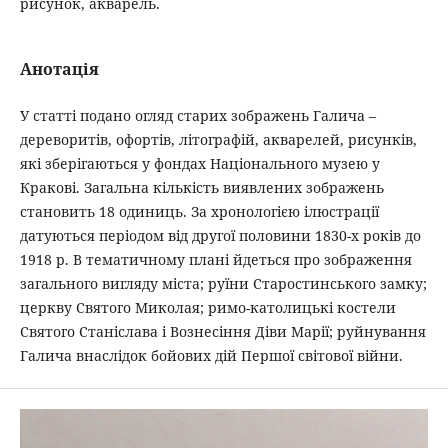
рисунок, акварель.
Анотація
У статті подано огляд старих зображень Галича –
дереворитів, офортів, літографій, акварелей, рисунків,
які зберігаються у фондах Національного музею у
Кракові. Загальна кількість виявлених зображень
становить 18 одиниць. За хронологією ілюстрації
датуються періодом від другої половини 1830-х років до
1918 р. В тематичному плані йдеться про зображення
загального вигляду міста; руїни Старостинського замку;
церкву Святого Миколая; римо-католицькі костели
Святого Станіслава і Вознесіння Діви Марії; руйнування
Галича внаслідок бойових дій Першої світової війни.