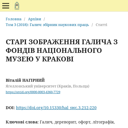
Головна
/
Архіви
/
Том 3 (2018): Галич: збірник наукових праць
/
Статті
СТАРІ ЗОБРАЖЕННЯ ГАЛИЧА З
ФОНДІВ НАЦІОНАЛЬНОГО
МУЗЕЮ У КРАКОВІ
Віталій НАГІРНИЙ
Яґеллонський університет (Краків, Польща)
https://orcid.org/0000-0003-4360-7729
DOI:
https://doi.org/10.15330/hal_swc.3.212-220
Ключові слова:
Галич, дереворит, офорт, літографія,