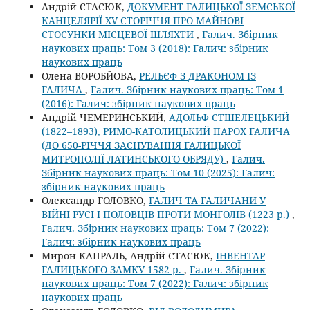
Андрій СТАСЮК,
ДОКУМЕНТ ГАЛИЦЬКОЇ ЗЕМСЬКОЇ
КАНЦЕЛЯРІЇ XV СТОРІЧЧЯ ПРО МАЙНОВІ
СТОСУНКИ МІСЦЕВОЇ ШЛЯХТИ
,
Галич. Збірник
наукових праць: Том 3 (2018): Галич: збірник
наукових праць
Олена ВОРОБЙОВА,
РЕЛЬЄФ З ДРАКОНОМ ІЗ
ГАЛИЧА
,
Галич. Збірник наукових праць: Том 1
(2016): Галич: збірник наукових праць
Андрій ЧЕМЕРИНСЬКИЙ,
АДОЛЬФ СТШЕЛЕЦЬКИЙ
(1822–1893), РИМО-КАТОЛИЦЬКИЙ ПАРОХ ГАЛИЧА
(ДО 650-РІЧЧЯ ЗАСНУВАННЯ ГАЛИЦЬКОЇ
МИТРОПОЛІЇ ЛАТИНСЬКОГО ОБРЯДУ)
,
Галич.
Збірник наукових праць: Том 10 (2025): Галич:
збірник наукових праць
Олександр ГОЛОВКО,
ГАЛИЧ ТА ГАЛИЧАНИ У
ВІЙНІ РУСІ І ПОЛОВЦІВ ПРОТИ МОНГОЛІВ (1223 р.)
,
Галич. Збірник наукових праць: Том 7 (2022):
Галич: збірник наукових праць
Мирон КАПРАЛЬ, Андрій СТАСЮК,
ІНВЕНТАР
ГАЛИЦЬКОГО ЗАМКУ 1582 р.
,
Галич. Збірник
наукових праць: Том 7 (2022): Галич: збірник
наукових праць