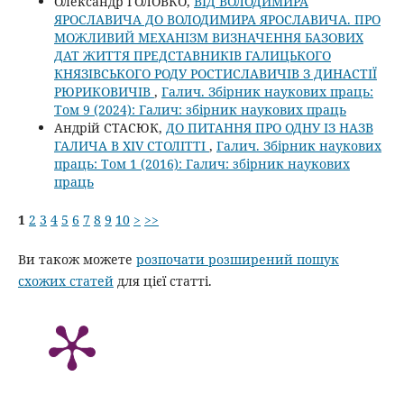
Олександр ГОЛОВКО,
ВІД ВОЛОДИМИРА
ЯРОСЛАВИЧА ДО ВОЛОДИМИРА ЯРОСЛАВИЧА. ПРО
МОЖЛИВИЙ МЕХАНІЗМ ВИЗНАЧЕННЯ БАЗОВИХ
ДАТ ЖИТТЯ ПРЕДСТАВНИКІВ ГАЛИЦЬКОГО
КНЯЗІВСЬКОГО РОДУ РОСТИСЛАВИЧІВ З ДИНАСТІЇ
РЮРИКОВИЧІВ
,
Галич. Збірник наукових праць:
Том 9 (2024): Галич: збірник наукових праць
Андрій СТАСЮК,
ДО ПИТАННЯ ПРО ОДНУ ІЗ НАЗВ
ГАЛИЧА В XIV СТОЛІТТІ
,
Галич. Збірник наукових
праць: Том 1 (2016): Галич: збірник наукових
праць
1
2
3
4
5
6
7
8
9
10
>
>>
Ви також можете
розпочати розширений пошук
схожих статей
для цієї статті.