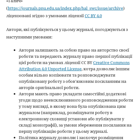
«Галич»
(
https://journals.pnu.edu.ua/index.php/hal_swc/issue/archive
)
ліцензовані згідно з умовами ліцензії
CC BY 4.0
Автори, які публікуються у цьому журналі, погоджуються з
наступними умовами:
Автори залишають за собою право на авторство своєї
роботи та передають журналу право першої публікації
цієї роботи на умовах ліцензії CC BY
Creative Commons
Attribution 4.0 Unported License
, котра дозволяє іншим
особам вільно копіювати та розповсюджувати
опубліковану роботу з обов'язковим посиланням на
авторів оригінальної роботи.
Автори мають право укладати самостійні додаткові
угоди щодо неексклюзивного розповсюдження роботи
у тому вигляді, в якому вона була опублікована цим
журналом (наприклад, розміщувати роботу в
електронному сховищі установи або публікувати у
складі монографії), за умови збереження посилання на
першу публікацію роботи у цьому журналі.
Політика журналу дозволяє і заохочує розміщення