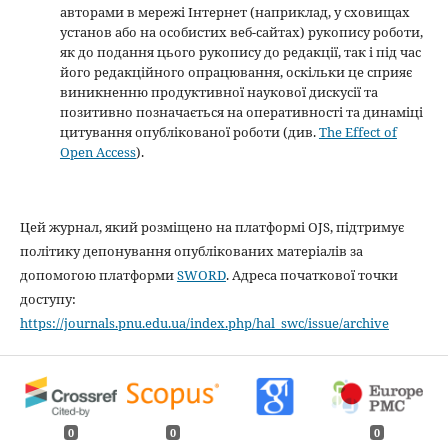
авторами в мережі Інтернет (наприклад, у сховищах
установ або на особистих веб-сайтах) рукопису роботи,
як до подання цього рукопису до редакції, так і під час
його редакційного опрацювання, оскільки це сприяє
виникненню продуктивної наукової дискусії та
позитивно позначається на оперативності та динаміці
цитування опублікованої роботи (див.
The Effect of
Open Access
).
Цей журнал, який розміщено на платформі OJS, підтримує
політику депонування опублікованих матеріалів за
допомогою платформи
SWORD
. Адреса початкової точки
доступу:
https://journals.pnu.edu.ua/index.php/hal_swc/issue/archive
0
0
0