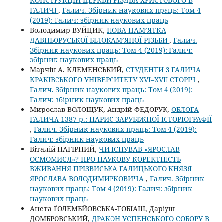
КОНСТРУКЦІЙ ЦЕРКВИ РІЗДВА ХРИСТОВОГО В
ГАЛИЧІ
,
Галич. Збірник наукових праць: Том 4
(2019): Галич: збірник наукових праць
Володимир ВУЙЦИК,
НОВА ПАМ’ЯТКА
ДАВНЬОРУСЬКОЇ БІЛОКАМ’ЯНОЇ РІЗЬБИ
,
Галич.
Збірник наукових праць: Том 4 (2019): Галич:
збірник наукових праць
Марчін А. КЛЕМЕНСЬКИЙ,
СТУДЕНТИ З ГАЛИЧА
КРАКІВСЬКОГО УНІВЕРСИТЕТУ XVI–XVII СТОРІЧ
,
Галич. Збірник наукових праць: Том 4 (2019):
Галич: збірник наукових праць
Мирослав ВОЛОЩУК, Андрій ФЕДОРУК,
ОБЛОГА
ГАЛИЧА 1387 р.: НАРИС ЗАРУБІЖНОЇ ІСТОРІОГРАФІЇ
,
Галич. Збірник наукових праць: Том 4 (2019):
Галич: збірник наукових праць
Віталій НАГІРНИЙ,
ЧИ ІСНУВАВ «ЯРОСЛАВ
ОСМОМИСЛ»? ПРО НАУКОВУ КОРЕКТНІСТЬ
ВЖИВАННЯ ПРІЗВИСЬКА ГАЛИЦЬКОГО КНЯЗЯ
ЯРОСЛАВА ВОЛОДИМИРКОВИЧА
,
Галич. Збірник
наукових праць: Том 4 (2019): Галич: збірник
наукових праць
Анета ҐОЛЕМБЙОВСЬКА-ТОБІАШ, Даріуш
ДОМБРОВСЬКИЙ,
ДРАКОН УСПЕНСЬКОГО СОБОРУ В