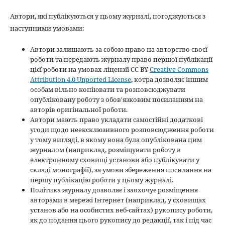
Автори, які публікуються у цьому журналі, погоджуються з
наступними умовами:
Автори залишають за собою право на авторство своєї
роботи та передають журналу право першої публікації
цієї роботи на умовах ліцензії CC BY
Creative Commons
Attribution 4.0 Unported License
, котра дозволяє іншим
особам вільно копіювати та розповсюджувати
опубліковану роботу з обов'язковим посиланням на
авторів оригінальної роботи.
Автори мають право укладати самостійні додаткові
угоди щодо неексклюзивного розповсюдження роботи
у тому вигляді, в якому вона була опублікована цим
журналом (наприклад, розміщувати роботу в
електронному сховищі установи або публікувати у
складі монографії), за умови збереження посилання на
першу публікацію роботи у цьому журналі.
Політика журналу дозволяє і заохочує розміщення
авторами в мережі Інтернет (наприклад, у сховищах
установ або на особистих веб-сайтах) рукопису роботи,
як до подання цього рукопису до редакції, так і під час