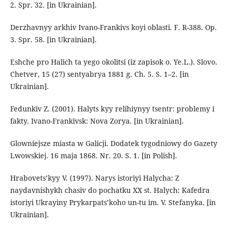
2. Spr. 32. [in Ukrainian].
Derzhavnyy arkhiv Ivano-Frankivs koyi oblasti. F. R-388. Op.
3. Spr. 58. [in Ukrainian].
Eshche pro Halich ta yego okolitsi (iz zapisok o. Ye.L.). Slovo.
Chetver, 15 (27) sentyabrya 1881 g. Ch. 5. S. 1–2. [in
Ukrainian].
Fedunkiv Z. (2001). Halyts kyy relihiynyy tsentr: problemy i
fakty. Ivano-Frankivsk: Nova Zorya. [in Ukrainian].
Glоwniejsze miasta w Galicji. Dodatek tygodniowy do Gazety
Lwowskiej. 16 maja 1868. Nr. 20. S. 1. [in Polish].
Hrabovets’kyy V. (1997). Narys istoriyi Halycha: Z
naydavnishykh chasiv do pochatku XX st. Halych: Kafedra
istoriyi Ukrayiny Prykarpats’koho un-tu im. V. Stefanyka. [in
Ukrainian].