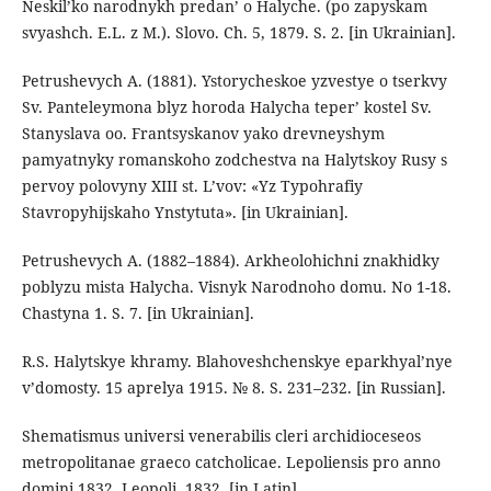
Neskil’ko narodnykh predan’ o Halyche. (po zapyskam
svyashch. E.L. z M.). Slovo. Ch. 5, 1879. S. 2. [in Ukrainian].
Petrushevych A. (1881). Ystorycheskoe yzvestye o tserkvy
Sv. Panteleymona blyz horoda Halycha teper’ kostel Sv.
Stanyslava oo. Frantsyskanov yako drevneyshym
pamyatnyky romanskoho zodchestva na Halytskoy Rusy s
pervoy polovyny XIII st. L’vov: «Yz Typohrafiy
Stavropyhijskaho Ynstytuta». [in Ukrainian].
Petrushevych A. (1882–1884). Arkheolohichni znakhidky
poblyzu mista Halycha. Visnyk Narodnoho domu. No 1-18.
Chastyna 1. S. 7. [in Ukrainian].
R.S. Halytskye khramy. Blahoveshchenskye eparkhyal’nye
v’domosty. 15 aprelya 1915. № 8. S. 231–232. [in Russian].
Shematismus universi venerabilis cleri archidioceseos
metropolitanae graeco catcholicae. Lepoliensis pro anno
domini 1832. Leopoli, 1832. [in Latin].