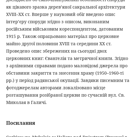
як цікавого зразка дерев’яної сакральної архітектури
XVIII–XX ст. Вперше у науковий обіг введено опис
інтер’єру споруди згідно з описом, виконаним
російським військовим кореспондентом, датованим
1915 р. Також опрацьовано матеріал про церковне
майно другої половини XVIII та середини ХХ ст.
Проведено опис збережених на сьогодні двох
церковних книг: Євангелія та метричної книги. Згідно
з архівними справами подано маловідомі джерела про
обставини закриття та знесення храму (1950–1960-ті
рр.) у період радянської окупації. Завдяки писемним та
фотоджерелам авторами локалізовано місце
розташування розібраної церкви по сучасній вул. Св.
Миколая в Галичі.
Посилання