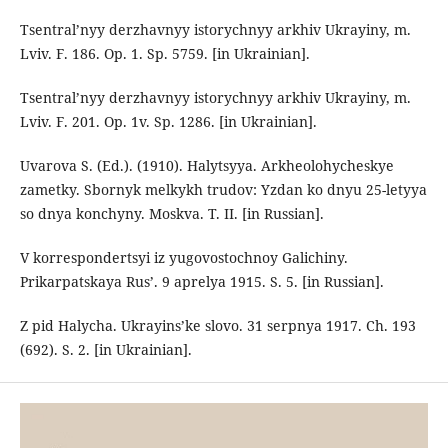
Tsentral’nyy derzhavnyy istorychnyy arkhiv Ukrayiny, m.
Lviv. F. 186. Op. 1. Sp. 5759. [in Ukrainian].
Tsentral’nyy derzhavnyy istorychnyy arkhiv Ukrayiny, m.
Lviv. F. 201. Op. 1v. Sp. 1286. [in Ukrainian].
Uvarovа S. (Ed.). (1910). Halytsyya. Arkheolohycheskye
zametky. Sbornyk melkykh trudov: Yzdan ko dnyu 25-letyya
so dnya konchyny. Moskva. T. II. [in Russian].
V korrespondertsyi iz yugovostochnoy Galichiny.
Prikarpatskaya Rus’. 9 aprelya 1915. S. 5. [in Russian].
Z pid Halycha. Ukrayins’ke slovo. 31 serpnya 1917. Ch. 193
(692). S. 2. [in Ukrainian].