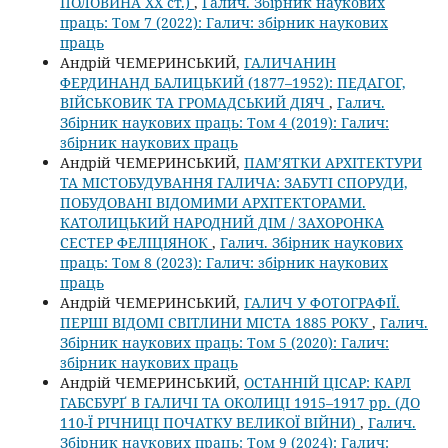
ПОЛОВИНА ХХ ст.)
,
Галич. Збірник наукових
праць: Том 7 (2022): Галич: збірник наукових
праць
Андрій ЧЕМЕРИНСЬКИЙ,
ГАЛИЧАНИН
ФЕРДИНАНД БАЛИЦЬКИЙ (1877–1952): ПЕДАГОГ,
ВІЙСЬКОВИК ТА ГРОМАДСЬКИЙ ДІЯЧ
,
Галич.
Збірник наукових праць: Том 4 (2019): Галич:
збірник наукових праць
Андрій ЧЕМЕРИНСЬКИЙ,
ПАМ’ЯТКИ АРХІТЕКТУРИ
ТА МІСТОБУДУВАННЯ ГАЛИЧА: ЗАБУТІ СПОРУДИ,
ПОБУДОВАНІ ВІДОМИМИ АРХІТЕКТОРАМИ.
КАТОЛИЦЬКИЙ НАРОДНИЙ ДІМ / ЗАХОРОНКА
СЕСТЕР ФЕЛІЦІЯНОК
,
Галич. Збірник наукових
праць: Том 8 (2023): Галич: збірник наукових
праць
Андрій ЧЕМЕРИНСЬКИЙ,
ГАЛИЧ У ФОТОГРАФІЇ.
ПЕРШІ ВІДОМІ СВІТЛИНИ МІСТА 1885 РОКУ
,
Галич.
Збірник наукових праць: Том 5 (2020): Галич:
збірник наукових праць
Андрій ЧЕМЕРИНСЬКИЙ,
ОСТАННІЙ ЦІСАР: КАРЛ
ГАБСБУРҐ В ГАЛИЧІ ТА ОКОЛИЦІ 1915–1917 рр. (ДО
110-Ї РІЧНИЦІ ПОЧАТКУ ВЕЛИКОЇ ВІЙНИ)
,
Галич.
Збірник наукових праць: Том 9 (2024): Галич: