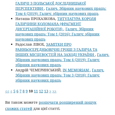
ГАЛИЧІ З ПОЛЬСЬКОЇ ДОСЛІДНИЦЬКОЇ
ПЕРСПЕКТИВИ
,
Галич. Збірник наукових праць:
Том 4 (2019): Галич: збірник наукових праць
Наташа ПРОХАЗКОВА,
ТИТУЛАТУРА КОРОЛЯ
ГАЛИЧИНИ КОЛОМАНА (ФРАҐМЕНТ
ДИСЕРТАЦІЙНОЇ РОБОТИ)
,
Галич. Збірник
наукових праць: Том 1 (2016): Галич: збірник
наукових праць
Радослав ЛІВОХ,
ЗАМІТКИ ПРО
РАННЬОСЕРЕДНЬОВІЧНІ ГРОШІ З ГАЛИЧА ТА
ІНШИХ МІСЦЕВОСТЕЙ НА ЗАХОДІ УКРАЇНИ
,
Галич.
Збірник наукових праць: Том 4 (2019): Галич:
збірник наукових праць
Андрій ЧЕМЕРИНСЬКИЙ,
IN MEMORIAM
,
Галич.
Збірник наукових праць: Том 3 (2018): Галич:
збірник наукових праць
<<
<
5
6
7
8
9
10
11
12
13
>
>>
Ви також можете
розпочати розширений пошук
схожих статей
для цієї статті.