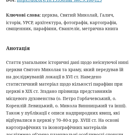
Ключові слова:
церква, Святий Миколай, Галич,
історія, УРСР, архітектура, фотографія, картографія,
священник, парафіяни, Євангеліє, метрична книга
Анотація
Стаття узагальнює історичні дані щодо неіснуючої нині
церкви Святого Миколая та храму, який передував їй
на досліджуваній локації в XVI cт. Наведено
статистичний матеріал щодо кількості парафіян при
церкві в ХІХ ст. Згадано прізвища представників
місцевого духовенства (о. Петро Горбачевський, о.
Коренлій Левицький, о. Микола Винницький та інші).
Також у публікації є описи надприродних явищ, які
відбувалися в церкві у 70–80-х рр. XVIIІ ст. На основі
картографічних та іконографічних матеріалів
досліджено об’ємно-планувальні особливості споруди