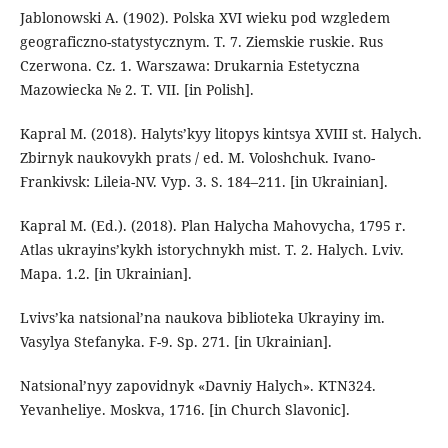
Jablonowski A. (1902). Polska XVI wieku pod wzgledem
geograficzno-statystycznym. T. 7. Ziemskie ruskie. Rus
Czerwona. Cz. 1. Warszawa: Drukarnia Estetyczna
Mazowiecka № 2. T. VII. [in Polish].
Kapral M. (2018). Halyts’kyy litopys kintsya XVIII st. Halych.
Zbirnyk naukovykh prats / еd. M. Voloshchuk. Ivano-
Frankivsk: Lileia-NV. Vyp. 3. S. 184–211. [in Ukrainian].
Kapral М. (Ed.). (2018). Plan Halycha Mahovycha, 1795 r.
Atlas ukrayins’kykh istorychnykh mist. T. 2. Halych. Lviv.
Mapa. 1.2. [in Ukrainian].
Lvivs’ka natsional’na naukova biblioteka Ukrayiny im.
Vasylya Stefanyka. F-9. Sp. 271. [in Ukrainian].
Natsional’nyy zapovidnyk «Davniy Halych». KTN324.
Yevanheliye. Moskva, 1716. [in Church Slavonic].