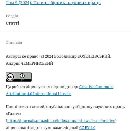
Том 9 (2024): Галич: збірник наукових праць
Розділ
Статті
Ліцензія
Авторське право (c) 2024 Володимир КОЗЕЛКІВСЬКИЙ,
Андрій ЧЕМЕРИНСЬКИЙ
Ця робота ліцензується відповідно до
Creative Commons
Attribution 4.0 International License
.
Повні тексти статей, опубліковані у збірнику наукових праць
«Галич»
(
https://journals.pnu.edu.ua/index.php/hal_swc/issue/archive
)
ліцензовані згідно з умовами ліцензії
CC BY 4.0