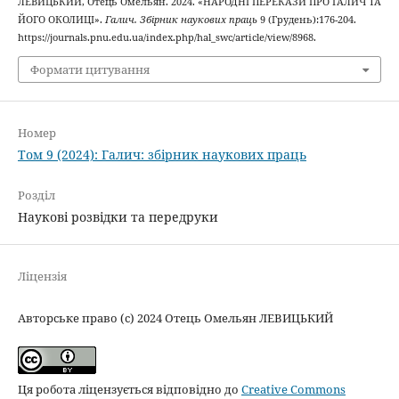
ЛЕВИЦЬКИЙ, Отець Омельян. 2024. «НАРОДНІ ПЕРЕКАЗИ ПРО ГАЛИЧ ТА
ЙОГО ОКОЛИЦІ».
Галич. Збірник наукових праць
9 (Грудень):176-204.
https://journals.pnu.edu.ua/index.php/hal_swc/article/view/8968.
Формати цитування
Номер
Том 9 (2024): Галич: збірник наукових праць
Розділ
Наукові розвідки та передруки
Ліцензія
Авторське право (c) 2024 Отець Омельян ЛЕВИЦЬКИЙ
Ця робота ліцензується відповідно до
Creative Commons