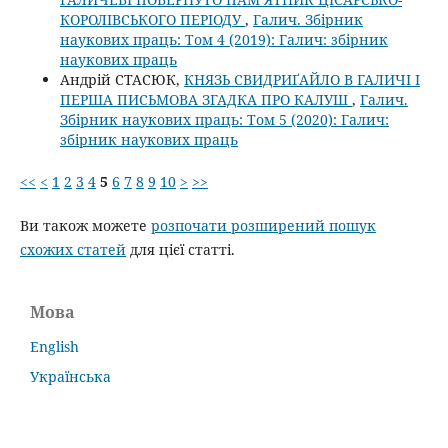
КОРОЛІВСЬКОГО ПЕРІОДУ
,
Галич. Збірник
наукових праць: Том 4 (2019): Галич: збірник
наукових праць
Андрій СТАСЮК,
КНЯЗЬ СВИДРИҐАЙЛО В ГАЛИЧІ І
ПЕРША ПИСЬМОВА ЗГАДКА ПРО КАЛУШ
,
Галич.
Збірник наукових праць: Том 5 (2020): Галич:
збірник наукових праць
<<
<
1
2
3
4
5
6
7
8
9
10
>
>>
Ви також можете
розпочати розширений пошук
схожих статей
для цієї статті.
Мова
English
Українська