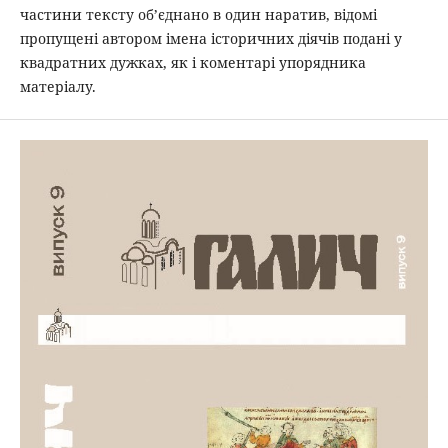
частини тексту об’єднано в один наратив, відомі
пропущені автором імена історичних діячів подані у
квадратних дужках, як і коментарі упорядника
матеріалу.