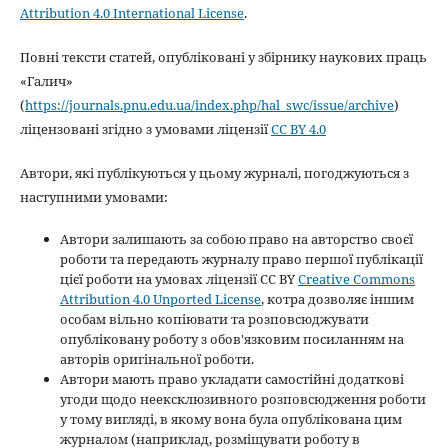
Attribution 4.0 International License
.
Повні тексти статей, опубліковані у збірнику наукових праць
«Галич»
(
https://journals.pnu.edu.ua/index.php/hal_swc/issue/archive
)
ліцензовані згідно з умовами ліцензії
CC BY 4.0
Автори, які публікуються у цьому журналі, погоджуються з
наступними умовами:
Автори залишають за собою право на авторство своєї
роботи та передають журналу право першої публікації
цієї роботи на умовах ліцензії CC BY
Creative Commons
Attribution 4.0 Unported License
, котра дозволяє іншим
особам вільно копіювати та розповсюджувати
опубліковану роботу з обов'язковим посиланням на
авторів оригінальної роботи.
Автори мають право укладати самостійні додаткові
угоди щодо неексклюзивного розповсюдження роботи
у тому вигляді, в якому вона була опублікована цим
журналом (наприклад, розміщувати роботу в