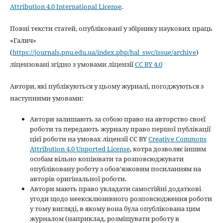
Attribution 4.0 International License
.
Повні тексти статей, опубліковані у збірнику наукових праць
«Галич»
(
https://journals.pnu.edu.ua/index.php/hal_swc/issue/archive
)
ліцензовані згідно з умовами ліцензії
CC BY 4.0
Автори, які публікуються у цьому журналі, погоджуються з
наступними умовами:
Автори залишають за собою право на авторство своєї
роботи та передають журналу право першої публікації
цієї роботи на умовах ліцензії CC BY
Creative Commons
Attribution 4.0 Unported License
, котра дозволяє іншим
особам вільно копіювати та розповсюджувати
опубліковану роботу з обов'язковим посиланням на
авторів оригінальної роботи.
Автори мають право укладати самостійні додаткові
угоди щодо неексклюзивного розповсюдження роботи
у тому вигляді, в якому вона була опублікована цим
журналом (наприклад, розміщувати роботу в