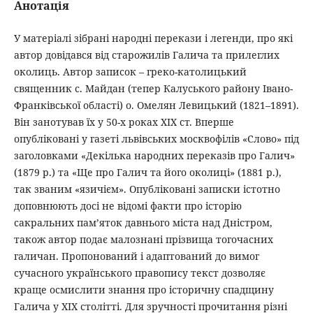
Анотація
У матеріалі зібрані народні перекази і легенди, про які
автор довідався від старожилів Галича та прилеглих
околиць. Автор записок – греко-католицький
священник с. Майдан (тепер Калуського району Івано-
Франківської області) о. Омелян Левицький (1821–1891).
Він занотував їх у 50-х роках ХІХ ст. Вперше
опубліковані у газеті львівських москвофілів «Слово» під
заголовками «Декілька народних переказів про Галич»
(1879 р.) та «Ще про Галич та його околиці» (1881 р.),
так званим «язичієм». Опубліковані записки істотно
доповнюють досі не відомі факти про історію
сакральних пам’яток давнього міста над Дністром,
також автор подає малознані прізвища тогочасних
галичан. Пропонований і адаптований до вимог
сучасного українського правопису текст дозволяє
краще осмислити знання про історичну спадщину
Галича у ХІХ столітті. Для зручності прочитання різні