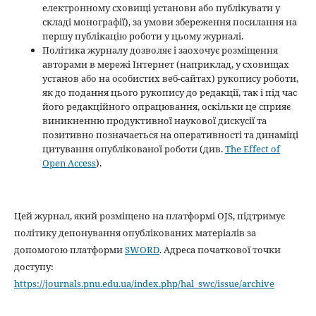
електронному сховищі установи або публікувати у
складі монографії), за умови збереження посилання на
першу публікацію роботи у цьому журналі.
Політика журналу дозволяє і заохочує розміщення
авторами в мережі Інтернет (наприклад, у сховищах
установ або на особистих веб-сайтах) рукопису роботи,
як до подання цього рукопису до редакції, так і під час
його редакційного опрацювання, оскільки це сприяє
виникненню продуктивної наукової дискусії та
позитивно позначається на оперативності та динаміці
цитування опублікованої роботи (див.
The Effect of
Open Access
).
Цей журнал, який розміщено на платформі OJS, підтримує
політику депонування опублікованих матеріалів за
допомогою платформи
SWORD
. Адреса початкової точки
доступу:
https://journals.pnu.edu.ua/index.php/hal_swc/issue/archive