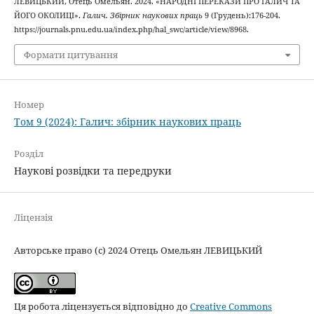
ЛЕВИЦЬКИЙ, Отець Омельян. 2024. «НАРОДНІ ПЕРЕКАЗИ ПРО ГАЛИЧ ТА
ЙОГО ОКОЛИЦІ».
Галич. Збірник наукових праць
9 (Грудень):176-204.
https://journals.pnu.edu.ua/index.php/hal_swc/article/view/8968.
Формати цитування
Номер
Том 9 (2024): Галич: збірник наукових праць
Розділ
Наукові розвідки та передруки
Ліцензія
Авторське право (c) 2024 Отець Омельян ЛЕВИЦЬКИЙ
Ця робота ліцензується відповідно до
Creative Commons