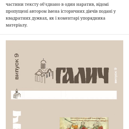
частини тексту об’єднано в один наратив, відомі
пропущені автором імена історичних діячів подані у
квадратних дужках, як і коментарі упорядника
матеріалу.