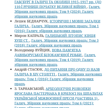
ГАБСБУРҐ В ГАЛИЧІ ТА ОКОЛИЦІ 1915–1917 рр. (ДО
110-Ї РІЧНИЦІ ПОЧАТКУ ВЕЛИКОЇ ВІЙНИ)
,
Галич.
Збірник наукових праць: Том 9 (2024): Галич:
збірник наукових праць
Лешек БЕДНАРЧУК,
ІСТОРИЧНІ І МОВНІ ЗАГАДКИ
ГАЛИЧА
,
Галич. Збірник наукових праць: Том 1
(2016): Галич: збірник наукових праць
Мирон КАПРАЛЬ,
ГАЛИЦЬКИЙ ЛІТОПИС КІНЦЯ
XVIII СТ.
,
Галич. Збірник наукових праць: Том 3
(2018): Галич: збірник наукових праць
Володимир ВУЙЦИК,
НОВА ПАМ’ЯТКА
ДАВНЬОРУСЬКОЇ БІЛОКАМ’ЯНОЇ РІЗЬБИ
,
Галич.
Збірник наукових праць: Том 4 (2019): Галич:
збірник наукових праць
Андрій СТАСЮК,
ДО ПИТАННЯ ПРО ОДНУ ІЗ НАЗВ
ГАЛИЧА В XIV СТОЛІТТІ
,
Галич. Збірник наукових
праць: Том 1 (2016): Галич: збірник наукових
праць
З. ТАРНАВСЬКИЙ,
АРХЕОЛОГІЧНІ РОЗКОПКИ
ЯРОСЛАВА ПАСТЕРНАКА В КРИЛОСІ НА ШПАЛЬТАХ
УКРАЇНСЬКОЇ МІЖВОЄННОЇ ПРЕСИ (ЧАСТИНА 1)
,
Галич. Збірник наукових праць: Том 6 (2021):
Галич: збірник наукових праць