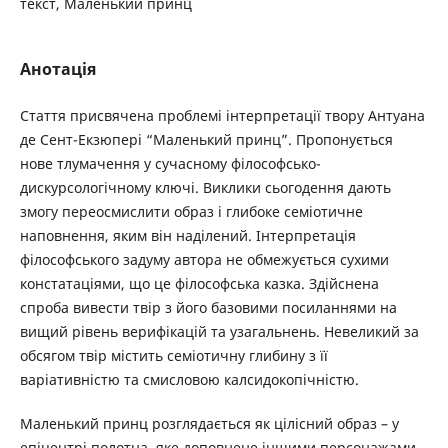
текст, Маленький принц
Анотація
Стаття присвячена проблемі інтерпретації твору Антуана
де Сент-Екзюпері “Маленький принц”. Пропонується
нове тлумачення у сучасному філософсько-
дискурсологічному ключі. Виклики сьогодення дають
змогу переосмислити образ і глибоке семіотичне
наповнення, яким він наділений. Інтерпретація
філософського задуму автора не обмежується сухими
констатаціями, що це філософська казка. Здійснена
спроба вивести твір з його базовими посиланнями на
вищий рівень верифікацій та узагальнень. Невеликий за
обсягом твір містить семіотичну глибину з її
варіативністю та смисловою калсидокопічністю.
Маленький принц розглядається як цілісний образ – у
епіцентрі полотна, яке доповнене іншими персонажами.