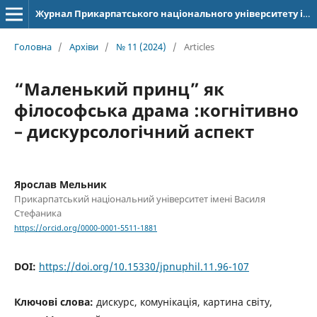
Журнал Прикарпатського національного університету імені Василя Стефаника. Філологія
Головна
/
Архіви
/
№ 11 (2024)
/
Articles
“Маленький принц” як
філософська драма :когнітивно
– дискурсологічний аспект
Ярослав Мельник
Прикарпатський національний університет імені Василя
Стефаника
https://orcid.org/0000-0001-5511-1881
DOI:
https://doi.org/10.15330/jpnuphil.11.96-107
Ключові слова:
дискурс, комунікація, картина світу,