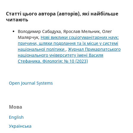
Статті цього автора (авторів), які найбільше
читають
Володимир Сабадуха, Ярослав Мельник, Олег
Малярчук,
Нові виклики соціогуманітарних наук:
причини, шляхи подолання та їх місце у системі
національної політики
,
Журнал Прикарпатського
національного університету імені Василя
Стефаника. Філологія: № 10 (2023)
Open Journal Systems
Мова
English
Українська