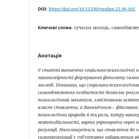
DOI:
https://doi.org/10.15330/vpufpn.22.96-102
Ключові слова:
сучасна молодь, самообмеже
Анотація
У статті
визначено соціально-психологічні 
закономірності формування феномену само
молоді. Показано, що соціально-психологічн
самообмеження особистості дозволяє розгля
психологічний механізм, змістовним аспект
власне ставлення, а динамічним – фіксована
психологічна природа й та роль, котру викон
життєдіяльності, варто упрозорити через 
регуляції. Наголошується, що ставлення до
самоорганізації є суб’єктивно забарвленим 