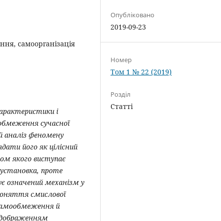
Опубліковано
2019-09-23
ння, самоорганізація
Номер
Том 1 № 22 (2019)
Розділ
Статті
характеристики і
обмеження сучасної
ий аналіз феномену
дати його як цілісний
ом якого виступає
 установка, проте
ує означений механізм у
поняття смислової
 самообмеження й
відображенням