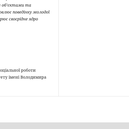
з об’єктами та
овлює поведінку молодої
рює своєрідне ядро
соціальної роботи
тету імені Володимира