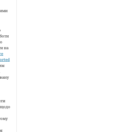
ними
ю
оботи
во
ти на
ve
orted
шим
а
вану
ати
 щодо
тому
ом