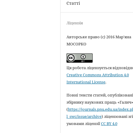
Статті
Ліцензія
Авторське право (c) 2016 Мар'яна
МОСОРКО
Ця робота ліцензується відповідн
Creative Commons Attribution 4.0
International License
.
Повні тексти статей, опубліковані
збірнику наукових праць «Галич
(
https://journals.pnu.edu.ua/index.
l_swc/issue/archive
) ліцензовані зг
умовами ліцензії
CC BY 4.0