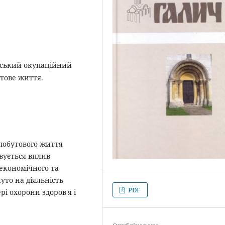
тський окупаційний
утове життя.
-побутового життя
вується вплив
 економічного та
уто на діяльність
PDF
рі охорони здоров'я і