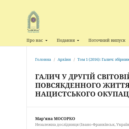
Про нас
Подання
Поточний випуск
Головна
/
Архіви
/
Том 1 (2016): Галич: збірн
ГАЛИЧ У ДРУГІЙ СВІТОВІ
ПОВСЯКДЕННОГО ЖИТТЯ
НАЦИСТСЬКОГО ОКУПА
Мар'яна МОСОРКО
Незалежна дослідниця (Івано-Франківськ, Україн