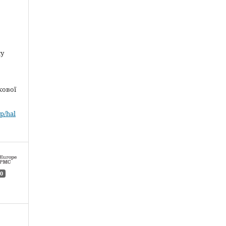
ку
кової
p/hal
0