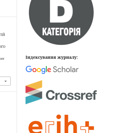
ГІЙ
ОГО
Індексування журналу:
ник