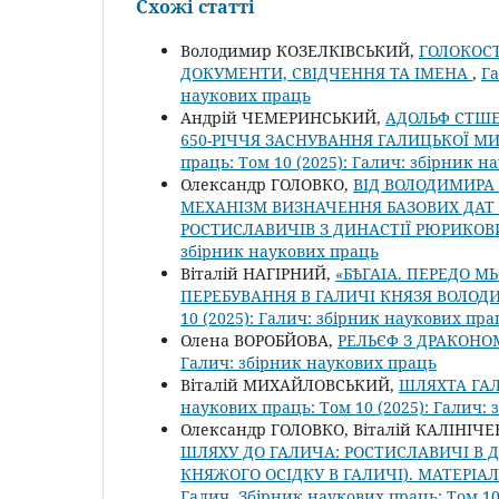
Схожі статті
Володимир КОЗЕЛКІВСЬКИЙ,
ГОЛОКОСТ
ДОКУМЕНТИ, СВІДЧЕННЯ ТА ІМЕНА
,
Га
наукових праць
Андрій ЧЕМЕРИНСЬКИЙ,
АДОЛЬФ СТШЕ
650-РІЧЧЯ ЗАСНУВАННЯ ГАЛИЦЬКОЇ М
праць: Том 10 (2025): Галич: збірник 
Олександр ГОЛОВКО,
ВІД ВОЛОДИМИРА
МЕХАНІЗМ ВИЗНАЧЕННЯ БАЗОВИХ ДАТ 
РОСТИСЛАВИЧІВ З ДИНАСТІЇ РЮРИКО
збірник наукових праць
Віталій НАГІРНИЙ,
«БѢГАІА. ПЕРЕДО М
ПЕРЕБУВАННЯ В ГАЛИЧІ КНЯЗЯ ВОЛО
10 (2025): Галич: збірник наукових пра
Олена ВОРОБЙОВА,
РЕЛЬЄФ З ДРАКОНО
Галич: збірник наукових праць
Віталій МИХАЙЛОВСЬКИЙ,
ШЛЯХТА ГАЛИ
наукових праць: Том 10 (2025): Галич:
Олександр ГОЛОВКО, Віталій КАЛІНІЧЕ
ШЛЯХУ ДО ГАЛИЧА: РОСТИСЛАВИЧІ В ДРУ
КНЯЖОГО ОСІДКУ В ГАЛИЧІ). МАТЕРІАЛ
Галич. Збірник наукових праць: Том 10