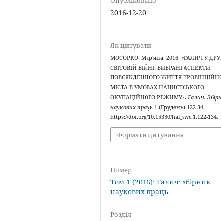
Опубліковано
2016-12-20
Як цитувати
МОСОРКО, Мар'яна. 2016. «ГАЛИЧ У ДРУ
СВІТОВІЙ ВІЙНІ: ВИБРАНІ АСПЕКТИ
ПОВСЯКДЕННОГО ЖИТТЯ ПРОВІНЦІЙН
МІСТА В УМОВАХ НАЦИСТСЬКОГО
ОКУПАЦІЙНОГО РЕЖИМУ».
Галич. Збір
наукових праць
1 (Грудень):122-34.
https://doi.org/10.15330/hal_swc.1.122-134.
Формати цитування
Номер
Том 1 (2016): Галич: збірник
наукових праць
Розділ