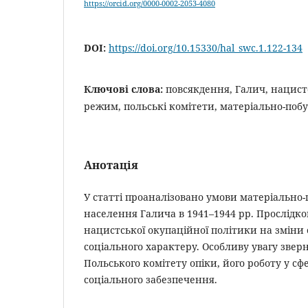
https://orcid.org/0000-0002-2053-4080
DOI:
https://doi.org/10.15330/hal_swc.1.122-134
Ключові слова:
повсякдення, Галич, нацис
режим, польські комітети, матеріально-поб
Анотація
У статті проаналізовано умови матеріально
населення Галича в 1941–1944 рр. Прослідко
нацистської окупаційної політики на зміни
соціального характеру. Особливу увагу зверн
Польського комітету опіки, його роботу у сфе
соціального забезпечення.