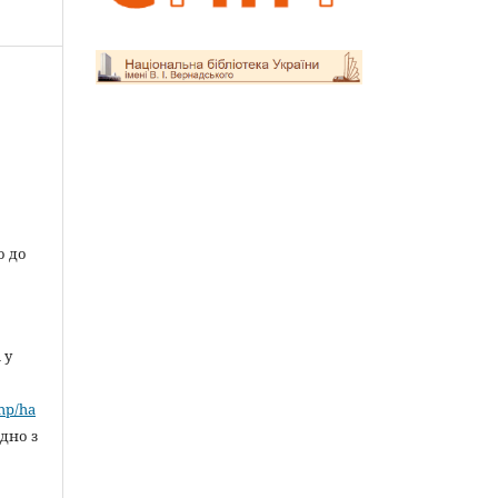
о до
 у
»
php/ha
ідно з