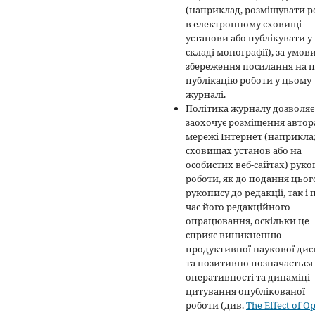
(наприклад, розміщувати р
в електронному сховищі
установи або публікувати у
складі монографії), за умов
збереження посилання на 
публікацію роботи у цьому
журналі.
Політика журналу дозволяє 
заохочує розміщення автор
мережі Інтернет (наприклад
сховищах установ або на
особистих веб-сайтах) руко
роботи, як до подання цьог
рукопису до редакції, так і 
час його редакційного
опрацювання, оскільки це
сприяє виникненню
продуктивної наукової диск
та позитивно позначається
оперативності та динаміці
цитування опублікованої
роботи (див.
The Effect of O