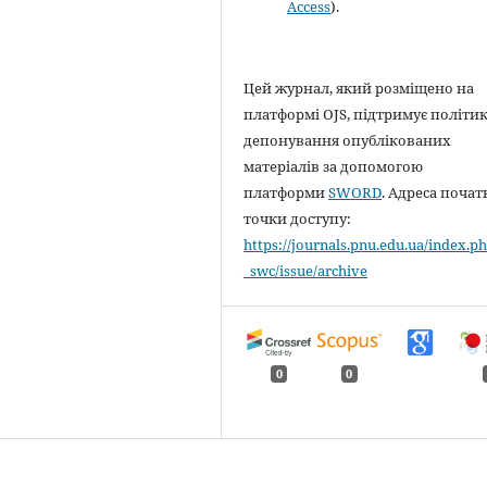
Access
).
Цей журнал, який розміщено на
платформі OJS, підтримує політи
депонування опублікованих
матеріалів за допомогою
платформи
SWORD
. Адреса почат
точки доступу:
https://journals.pnu.edu.ua/index.ph
_swc/issue/archive
0
0