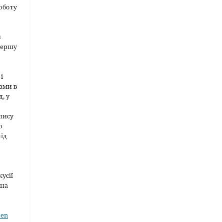
оботу
и
першу
і
ами в
, у
пису
о
під
усії
 на
pen