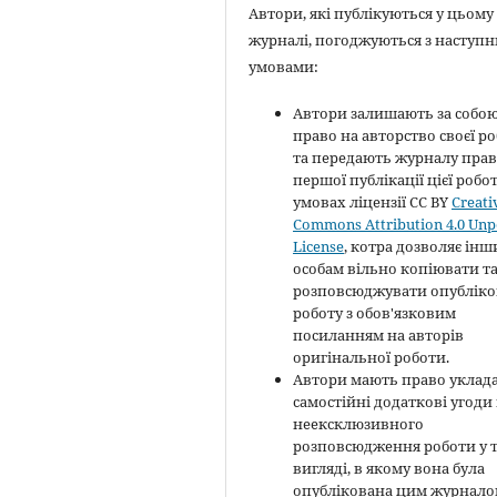
Автори, які публікуються у цьому
журналі, погоджуються з наступ
умовами:
Автори залишають за собо
право на авторство своєї р
та передають журналу пра
першої публікації цієї робо
умовах ліцензії CC BY
Creati
Commons Attribution 4.0 Unp
License
, котра дозволяє ін
особам вільно копіювати т
розповсюджувати опубліко
роботу з обов'язковим
посиланням на авторів
оригінальної роботи.
Автори мають право уклад
самостійні додаткові угоди
неексклюзивного
розповсюдження роботи у 
вигляді, в якому вона була
опублікована цим журнал