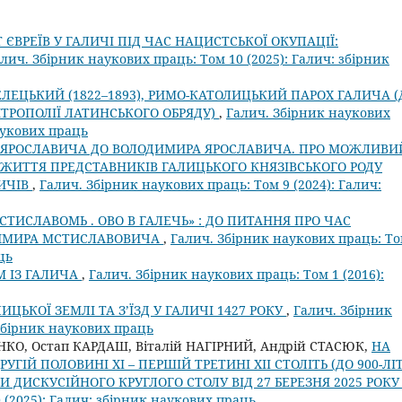
 ЄВРЕЇВ У ГАЛИЧІ ПІД ЧАС НАЦИСТСЬКОЇ ОКУПАЦІЇ:
лич. Збірник наукових праць: Том 10 (2025): Галич: збірник
ЛЕЦЬКИЙ (1822–1893), РИМО-КАТОЛИЦЬКИЙ ПАРОХ ГАЛИЧА (
ИТРОПОЛІЇ ЛАТИНСЬКОГО ОБРЯДУ)
,
Галич. Збірник наукових
наукових праць
 ЯРОСЛАВИЧА ДО ВОЛОДИМИРА ЯРОСЛАВИЧА. ПРО МОЖЛИВИ
ЖИТТЯ ПРЕДСТАВНИКІВ ГАЛИЦЬКОГО КНЯЗІВСЬКОГО РОДУ
ВИЧІВ
,
Галич. Збірник наукових праць: Том 9 (2024): Галич:
ЬСТИСЛАВОМЬ . ОВО В ГАЛЕЧЬ» : ДО ПИТАННЯ ПРО ЧАС
ДИМИРА МСТИСЛАВОВИЧА
,
Галич. Збірник наукових праць: Т
ць
М ІЗ ГАЛИЧА
,
Галич. Збірник наукових праць: Том 1 (2016):
ЦЬКОЇ ЗЕМЛІ ТА З’ЇЗД У ГАЛИЧІ 1427 РОКУ
,
Галич. Збірник
 збірник наукових праць
НКО, Остап КАРДАШ, Віталій НАГІРНИЙ, Андрій СТАСЮК,
НА
ГІЙ ПОЛОВИНІ ХІ – ПЕРШІЙ ТРЕТИНІ ХІІ СТОЛІТЬ (ДО 900-ЛІ
И ДИСКУСІЙНОГО КРУГЛОГО СТОЛУ ВІД 27 БЕРЕЗНЯ 2025 РОК
 (2025): Галич: збірник наукових праць