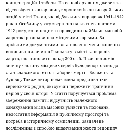
концентраційні табори. На основі архівних джерел та
відеосвідчень автор описує хронологію антиєврейських
акцій у місті Галич, які відбувалися впродовж 1941–1942
років. Особливу увагу звернено на квітневі погроми
1942 року, коли нацисти проводили найбільш масові й
жорстокі розправи над місцевими євреями. За
архівними документами встановлено імена основних
виконавців злочинів Голокосту в місті та перелік
жертв, що становить понад 300 осіб. Після погромів
значну частину місцевих євреїв було депортовано до
станіславського гетто і таборів смерті – Белжець та
Аушвіц. Також автор подає імена представників
єврейських родин, які зуміли пережити трагічний
період у своїй історії. У статті порушується проблема
збереження пам’яті: відсутність належного
ознакування місць масових убивств та поховань,
недостатня інформація в публічному просторі та
потреба в історичному осмисленні. Зазначене
дослідження є спробою вшанування жертв геноциду