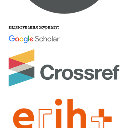
Індексування журналу: