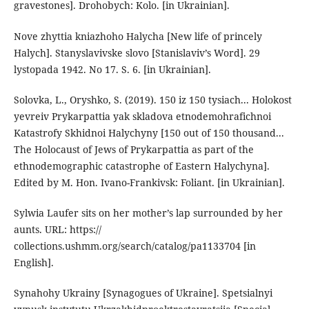
gravestones]. Drohobych: Kolo. [in Ukrainian].
Nove zhyttia kniazhoho Halycha [New life of princely
Halych]. Stanyslavivske slovo [Stanislaviv’s Word]. 29
lystopada 1942. No 17. S. 6. [in Ukrainian].
Solovka, L., Oryshko, S. (2019). 150 iz 150 tysiach... Holokost
yevreiv Prykarpattia yak skladova etnodemohrafichnoi
Katastrofy Skhidnoi Halychyny [150 out of 150 thousand...
The Holocaust of Jews of Prykarpattia as part of the
ethnodemographic catastrophe of Eastern Halychyna].
Edited by M. Hon. Ivano-Frankivsk: Foliant. [in Ukrainian].
Sylwia Laufer sits on her mother’s lap surrounded by her
aunts. URL: https://
collections.ushmm.org/search/catalog/pa1133704 [in
English].
Synahohy Ukrainy [Synagogues of Ukraine]. Spetsialnyi