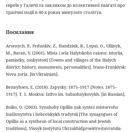
євреїв у Галичі та закликом до колективної пам’яті про
трагічні події в 40-х роках минулого століття.
Посилання
Arsenych, P., Fedunkiv, Z., Handziuk, R., Lypai, O., Oliinyk,
M., Baran, V. (2001). Mista i sela Halytskoho raionu: istoriia,
pamiatky, osobystosti [Towns and villages of the Halych
district: history, monuments, personalities]. Ivano-Frankivsk:
Nova zoria. [in Ukrainian].
Bennyhsen, E. (2018). Zapysky. 1875–1917 [Notes. 1875–
1917]. T. 1. Moskva: Izdvo im. Sabashnykovykh. [in Russian].
Boiko, O. (2003). Synahohy Opillia yak syntez mistsevoho
budivnytstva i hebreiskykh tradytsii [The synagogues of
Opillia as a synthesis of local construction and Jewish
traditions]. Visnyk Instytutu Ukrzakhidproektrestavratsiia