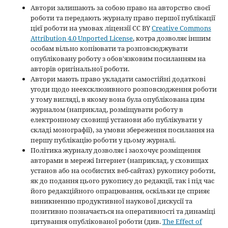
Автори залишають за собою право на авторство своєї
роботи та передають журналу право першої публікації
цієї роботи на умовах ліцензії CC BY
Creative Commons
Attribution 4.0 Unported License
, котра дозволяє іншим
особам вільно копіювати та розповсюджувати
опубліковану роботу з обов'язковим посиланням на
авторів оригінальної роботи.
Автори мають право укладати самостійні додаткові
угоди щодо неексклюзивного розповсюдження роботи
у тому вигляді, в якому вона була опублікована цим
журналом (наприклад, розміщувати роботу в
електронному сховищі установи або публікувати у
складі монографії), за умови збереження посилання на
першу публікацію роботи у цьому журналі.
Політика журналу дозволяє і заохочує розміщення
авторами в мережі Інтернет (наприклад, у сховищах
установ або на особистих веб-сайтах) рукопису роботи,
як до подання цього рукопису до редакції, так і під час
його редакційного опрацювання, оскільки це сприяє
виникненню продуктивної наукової дискусії та
позитивно позначається на оперативності та динаміці
цитування опублікованої роботи (див.
The Effect of