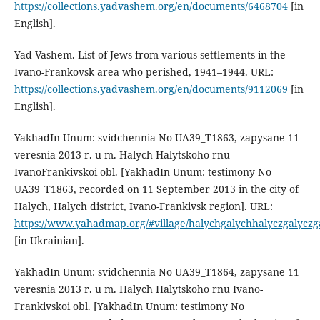
https://collections.yadvashem.org/en/documents/6468704
[in
English].
Yad Vashem. List of Jews from various settlements in the
Ivano-Frankovsk area who perished, 1941–1944. URL:
https://collections.yadvashem.org/en/documents/9112069
[in
English].
YakhadIn Unum: svidchennia No UA39_T1863, zapysane 11
veresnia 2013 r. u m. Halych Halytskoho rnu
IvanoFrankivskoi obl. [YakhadIn Unum: testimony No
UA39_T1863, recorded on 11 September 2013 in the city of
Halych, Halych district, Ivano-Frankivsk region]. URL:
https://www.yahadmap.org/#village/halychgalychhalyczgalyczg
[in Ukrainian].
YakhadIn Unum: svidchennia No UA39_T1864, zapysane 11
veresnia 2013 r. u m. Halych Halytskoho rnu Ivano-
Frankivskoi obl. [YakhadIn Unum: testimony No