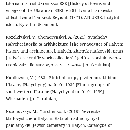
Istoriia mist i sil Ukrainskoi RSR [History of towns and
villages of the Ukrainian SSR]: V 26 t. Ivano-Frankivska
oblast [Ivano-Frankivsk Region]. (1971). AN URSR. Instytut
istorii. Kyiv. [in Ukrainian].
Kozelkivskyi, V., Chemerynskyi, A. (2021). Synahohy
Halycha: istoriia ta arkhitektura [The synagogues of Halych:
history and architecture]. Halych. Zbirnyk naukovykh prats
[Halych. Scientific work collection] / (ed.) A. Stasiuk. Ivano-
Frankivsk: LileiaNV. Vyp. 8. S. 175–204. [in Ukrainian].
Kubiiovych, V. (1983). Etnichni hrupy pivdennozakhidnoi
Ukrainy (Halychyny) na 01.01.1939 [Ethnic groups of
southwestern Ukraine (Halychyna) on 01.01.1939].
Wiesbaden. [in Ukrainian].
Nosonovskyi, M., Yurchenko, I. (2018). Yevreiske
kladovyshche u Halychi. Kataloh nadmohylnykh
pamiatnykiv [Jewish cemetery in Halych. Catalogue of