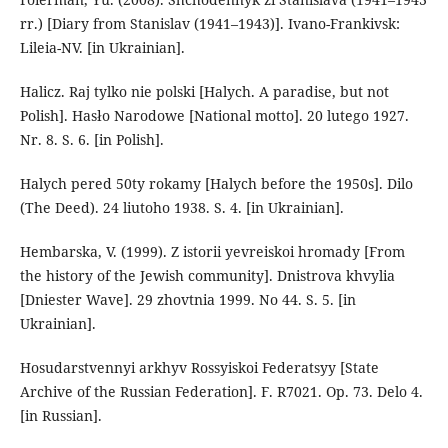
rr.) [Diary from Stanislav (1941–1943)]. Ivano-Frankivsk:
Lileia-NV. [in Ukrainian].
Halicz. Raj tylko nie polski [Halych. A paradise, but not
Polish]. Hasło Narodowe [National motto]. 20 lutego 1927.
Nr. 8. S. 6. [in Polish].
Halych pered 50ty rokamy [Halych before the 1950s]. Dilo
(The Deed). 24 liutoho 1938. S. 4. [in Ukrainian].
Hembarska, V. (1999). Z istorii yevreiskoi hromady [From
the history of the Jewish community]. Dnistrova khvylia
[Dniester Wave]. 29 zhovtnia 1999. No 44. S. 5. [in
Ukrainian].
Hosudarstvennyi arkhyv Rossyiskoi Federatsyy [State
Archive of the Russian Federation]. F. R7021. Op. 73. Delo 4.
[in Russian].