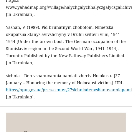
https://
www.yahadmap.org/#village/halychgalychhalyczgalyczgalichiv
[in Ukrainian].
Yashan, V. (1989). Pid brunatnym chobotom. Nimetska
okupatsiia Stanyslavivshchyny v Druhii svitovii viini, 1941–
1944 [Under the brown boot. The German occupation of the
Stanislaviv region in the Second World War, 1941–1944].
Toronto: Published by the New Pathway Publishers Limited.
[in Ukrainian].
sichnia – Den vshanuvannia pamiati zhertv Holokostu [27
January – Honoring the memory of Holocaust victims]. URL:
https://ppu.gov.ua/presscenter/27sichniadenvshanuvanniapami
[in Ukrainian].