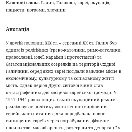
Ключові слова:
Галич, Голокост, євреї, окупація,
нацисти, погроми, злочини
Анотація
У другій половині ХІХ ст. – середині ХХ ст. Галич був
одним із релігійних (греко-католики, римо-католики,
православні, юдеї, караїми і протестанти) та
багатонаціональних осередків на території Східної
Галичини, серед яких євреї посідали важливе місце в
економічному, культурному та соціальному житті
міста. Однак період Другої світової війни став
катастрофічним для місцевої єврейської громади. У
1941–1944 роках нацистський окупаційний режим
реалізовував політику «остаточного вирішення
єврейського питання», яка передбачала повне
винищення євреїв через пограбування, фізичне
насильство, масові арешти, розстріли та депортації у