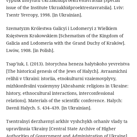
vypusk instytutu Ukrzakhidproektrestavratsiia [Special
issue of the Institute Ukrzakhidproektrestavratsiia]. Lviv:
Tsentr Yevropy, 1998. [in Ukrainian].
Szematyzm Królestwa Galicyi i Lodomeryi z Wielkiem
Księstwem Krakowskiem [Schematism of the Kingdom of
Galicia and Lodomeria with the Grand Duchy of Kraków].
Lwów, 1908. [in Polish].
Tsap’iuk, I. (2013). Istorychna heneza halytskoho yevreistva
[The historical genesis of the Jews of Halych]. Avraamichni
relihii v Ukraini: istoriia, etnokulturni vzaiemovplyvy,
mizhkonfesiini vzaiemyny [Abrahamic religions in Ukraine:
history, ethnocultural interactions, interconfessional
relations]. Materials of the scientific conference. Halych:
Davnii Halych. S. 434–439. [in Ukrainian].
Tsentralnyi derzhavnyi arkhiv vyshchykh orhaniv vlady ta
upravlinnia Ukrainy [Central State Archive of Higher
Authorities of Government and Administration of Ukraine].