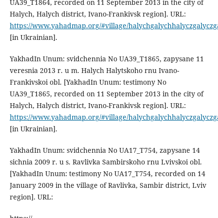
UA39_T1864, recorded on 11 September 2013 in the city of
Halych, Halych district, Ivano-Frankivsk region]. URL:
https://www.yahadmap.org/#village/halychgalychhalyczgalyczg
[in Ukrainian].
YakhadIn Unum: svidchennia No UA39_T1865, zapysane 11
veresnia 2013 r. u m. Halych Halytskoho rnu Ivano-
Frankivskoi obl. [YakhadIn Unum: testimony No
UA39_T1865, recorded on 11 September 2013 in the city of
Halych, Halych district, Ivano-Frankivsk region]. URL:
https://www.yahadmap.org/#village/halychgalychhalyczgalyczg
[in Ukrainian].
YakhadIn Unum: svidchennia No UA17_T754, zapysane 14
sichnia 2009 r. u s. Ravlivka Sambirskoho rnu Lvivskoi obl.
[YakhadIn Unum: testimony No UA17_T754, recorded on 14
January 2009 in the village of Ravlivka, Sambir district, Lviv
region]. URL: