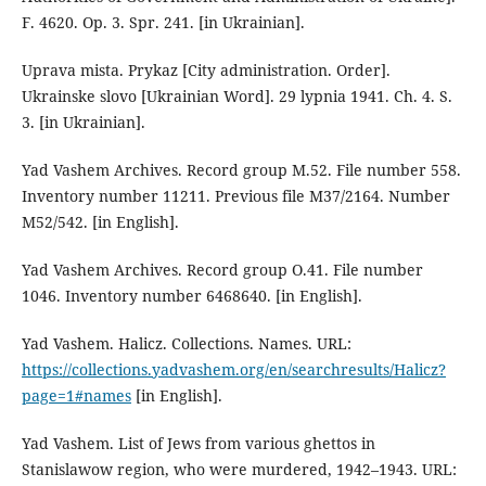
F. 4620. Op. 3. Spr. 241. [in Ukrainian].
Uprava mista. Prykaz [City administration. Order].
Ukrainske slovo [Ukrainian Word]. 29 lypnia 1941. Ch. 4. S.
3. [in Ukrainian].
Yad Vashem Archives. Record group M.52. File number 558.
Inventory number 11211. Previous file M37/2164. Number
M52/542. [in English].
Yad Vashem Archives. Record group О.41. File number
1046. Inventory number 6468640. [in English].
Yad Vashem. Halicz. Collections. Names. URL:
https://collections.yadvashem.org/en/searchresults/Halicz?
page=1#names
[in English].
Yad Vashem. List of Jews from various ghettos in
Stanislawow region, who were murdered, 1942–1943. URL: