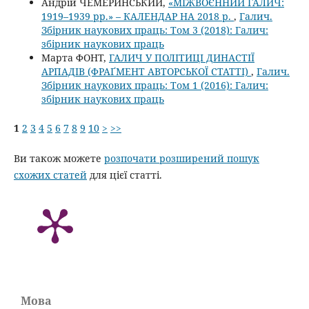
Андрій ЧЕМЕРИНСЬКИЙ,
«МІЖВОЄННИЙ ГАЛИЧ:
1919–1939 рр.» – КАЛЕНДАР НА 2018 р.
,
Галич.
Збірник наукових праць: Том 3 (2018): Галич:
збірник наукових праць
Марта ФОНТ,
ГАЛИЧ У ПОЛІТИЦІ ДИНАСТІЇ
АРПАДІВ (ФРАҐМЕНТ АВТОРСЬКОЇ СТАТТІ)
,
Галич.
Збірник наукових праць: Том 1 (2016): Галич:
збірник наукових праць
1
2
3
4
5
6
7
8
9
10
>
>>
Ви також можете
розпочати розширений пошук
схожих статей
для цієї статті.
Мова