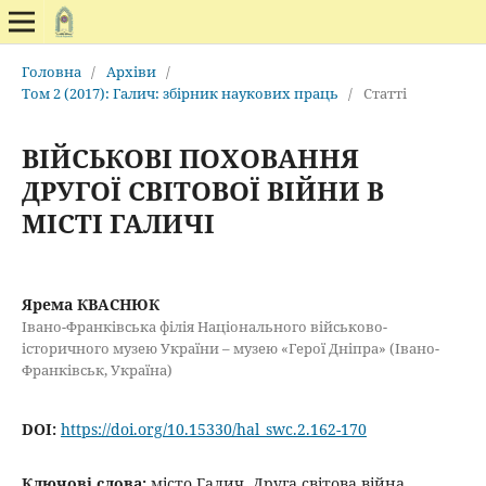
Головна
/
Архіви
/
Том 2 (2017): Галич: збірник наукових праць
/
Статті
ВІЙСЬКОВІ ПОХОВАННЯ
ДРУГОЇ СВІТОВОЇ ВІЙНИ В
МІСТІ ГАЛИЧІ
Ярема КВАСНЮК
Івано-Франківська філія Національного військово-
історичного музею України – музею «Герої Дніпра» (Івано-
Франківськ, Україна)
DOI:
https://doi.org/10.15330/hal_swc.2.162-170
Ключові слова:
місто Галич, Друга світова війна,