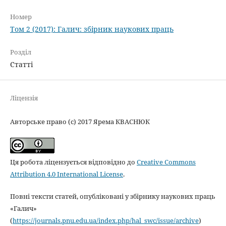
Номер
Том 2 (2017): Галич: збірник наукових праць
Розділ
Статті
Ліцензія
Авторське право (c) 2017 Ярема КВАСНЮК
Ця робота ліцензується відповідно до
Creative Commons
Attribution 4.0 International License
.
Повні тексти статей, опубліковані у збірнику наукових праць
«Галич»
(
https://journals.pnu.edu.ua/index.php/hal_swc/issue/archive
)