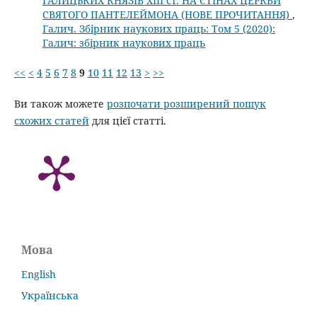
ГАЛИЦЬКИХ КНЯЗІВ XIII ст. НА СТІНАХ ЦЕРКВИ
СВЯТОГО ПАНТЕЛЕЙМОНА (НОВЕ ПРОЧИТАННЯ)
,
Галич. Збірник наукових праць: Том 5 (2020):
Галич: збірник наукових праць
<<
<
4
5
6
7
8
9
10
11
12
13
>
>>
Ви також можете
розпочати розширений пошук
схожих статей
для цієї статті.
Мова
English
Українська