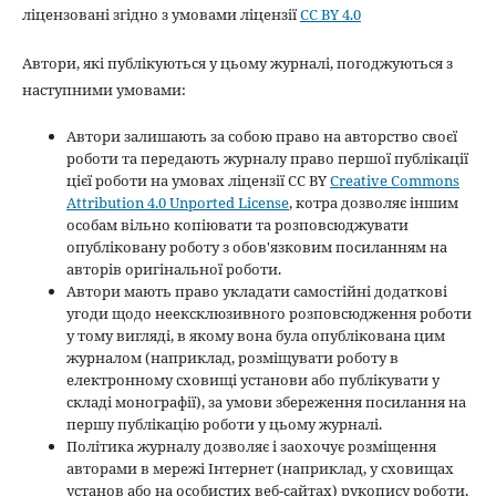
ліцензовані згідно з умовами ліцензії
CC BY 4.0
Автори, які публікуються у цьому журналі, погоджуються з
наступними умовами:
Автори залишають за собою право на авторство своєї
роботи та передають журналу право першої публікації
цієї роботи на умовах ліцензії CC BY
Creative Commons
Attribution 4.0 Unported License
, котра дозволяє іншим
особам вільно копіювати та розповсюджувати
опубліковану роботу з обов'язковим посиланням на
авторів оригінальної роботи.
Автори мають право укладати самостійні додаткові
угоди щодо неексклюзивного розповсюдження роботи
у тому вигляді, в якому вона була опублікована цим
журналом (наприклад, розміщувати роботу в
електронному сховищі установи або публікувати у
складі монографії), за умови збереження посилання на
першу публікацію роботи у цьому журналі.
Політика журналу дозволяє і заохочує розміщення
авторами в мережі Інтернет (наприклад, у сховищах
установ або на особистих веб-сайтах) рукопису роботи,