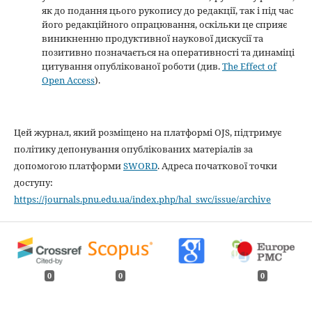
як до подання цього рукопису до редакції, так і під час
його редакційного опрацювання, оскільки це сприяє
виникненню продуктивної наукової дискусії та
позитивно позначається на оперативності та динаміці
цитування опублікованої роботи (див.
The Effect of
Open Access
).
Цей журнал, який розміщено на платформі OJS, підтримує
політику депонування опублікованих матеріалів за
допомогою платформи
SWORD
. Адреса початкової точки
доступу:
https://journals.pnu.edu.ua/index.php/hal_swc/issue/archive
0
0
0