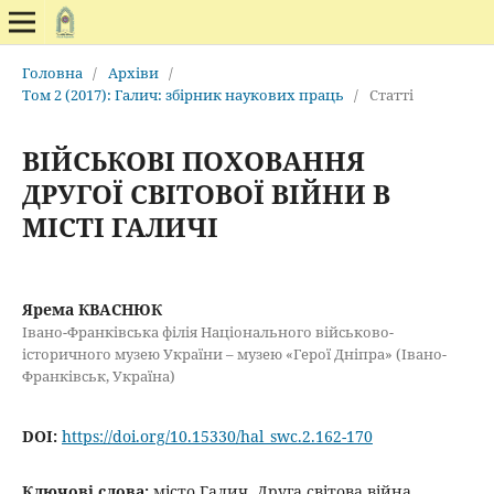
Головна
/
Архіви
/
Том 2 (2017): Галич: збірник наукових праць
/
Статті
ВІЙСЬКОВІ ПОХОВАННЯ
ДРУГОЇ СВІТОВОЇ ВІЙНИ В
МІСТІ ГАЛИЧІ
Ярема КВАСНЮК
Івано-Франківська філія Національного військово-
історичного музею України – музею «Герої Дніпра» (Івано-
Франківськ, Україна)
DOI:
https://doi.org/10.15330/hal_swc.2.162-170
Ключові слова:
місто Галич, Друга світова війна,