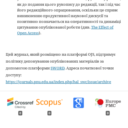
як до подання цього рукопису до редакції, так і під час
його редакційного опрацювання, оскільки це сприяє
виникненню продуктивної наукової дискусії та
позитивно позначається на оперативності та динаміці
цитування опублікованої роботи (див.
The Effect of
Open Access
).
Цей журнал, який розміщено на платформі OJS, підтримує
політику депонування опублікованих матеріалів за
допомогою платформи
SWORD
. Адреса початкової точки
доступу:
https://journals.pnu.edu.ua/index.php/hal_swc/issue/archive
0
0
0