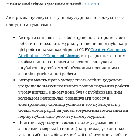
ліцензовані згідно з умовами ліцензії
CC BY 4.0
Автори, які публікуються у цьому журналі, погоджуються з
наступними умовами:
Автори залишають за собою право на авторство своєї
роботи та передають журналу право першої публікації
цієї роботи на умовах ліцензії CC BY
Creative Commons
Attribution 4.0 Unported License
, котра дозволяє іншим
особам вільно копіювати та розповсюджувати
опубліковану роботу з обов'язковим посиланням на
авторів оригінальної роботи.
Автори мають право укладати самостійні додаткові
угоди щодо неексклюзивного розповсюдження роботи
у тому вигляді, в якому вона була опублікована цим
журналом (наприклад, розміщувати роботу в
електронному сховищі установи або публікувати у
складі монографії), за умови збереження посилання на
першу публікацію роботи у цьому журналі.
Політика журналу дозволяє і заохочує розміщення
авторами в мережі Інтернет (наприклад, у сховищах
установ або на особистих веб-сайтах) рукопису роботи,