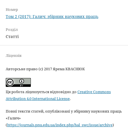
Номер
Том 2 (2017): Галич: збірник наукових праць
Розділ
Статті
Ліцензія
Авторське право (c) 2017 Ярема КВАСНЮК
Ця робота ліцензується відповідно до
Creative Commons
Attribution 4.0 International License
.
Повні тексти статей, опубліковані у збірнику наукових праць
«Галич»
(
https://journals.pnu.edu.ua/index.php/hal_swc/issue/archive
)