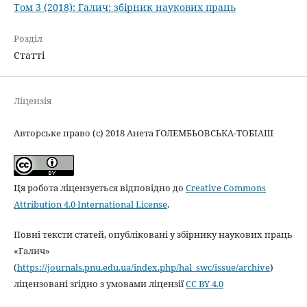
Том 3 (2018): Галич: збірник наукових праць
Розділ
Статті
Ліцензія
Авторське право (c) 2018 Анета ҐОЛЕМБЬОВСЬКА-ТОБІАШ
Ця робота ліцензується відповідно до
Creative Commons
Attribution 4.0 International License
.
Повні тексти статей, опубліковані у збірнику наукових праць
«Галич»
(
https://journals.pnu.edu.ua/index.php/hal_swc/issue/archive
)
ліцензовані згідно з умовами ліцензії
CC BY 4.0