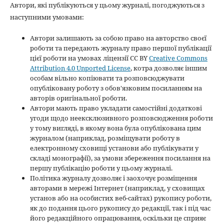
Автори, які публікуються у цьому журналі, погоджуються з
наступними умовами:
Автори залишають за собою право на авторство своєї
роботи та передають журналу право першої публікації
цієї роботи на умовах ліцензії CC BY
Creative Commons
Attribution 4.0 Unported License
, котра дозволяє іншим
особам вільно копіювати та розповсюджувати
опубліковану роботу з обов'язковим посиланням на
авторів оригінальної роботи.
Автори мають право укладати самостійні додаткові
угоди щодо неексклюзивного розповсюдження роботи
у тому вигляді, в якому вона була опублікована цим
журналом (наприклад, розміщувати роботу в
електронному сховищі установи або публікувати у
складі монографії), за умови збереження посилання на
першу публікацію роботи у цьому журналі.
Політика журналу дозволяє і заохочує розміщення
авторами в мережі Інтернет (наприклад, у сховищах
установ або на особистих веб-сайтах) рукопису роботи,
як до подання цього рукопису до редакції, так і під час
його редакційного опрацювання, оскільки це сприяє