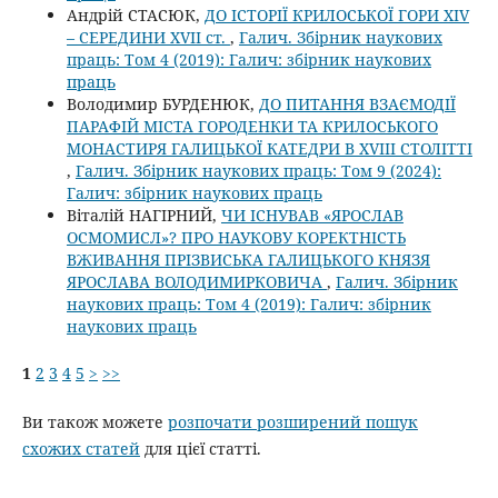
Андрій СТАСЮК,
ДО ІСТОРІЇ КРИЛОСЬКОЇ ГОРИ ХIV
– СЕРЕДИНИ XVII ст.
,
Галич. Збірник наукових
праць: Том 4 (2019): Галич: збірник наукових
праць
Володимир БУРДЕНЮК,
ДО ПИТАННЯ ВЗАЄМОДІЇ
ПАРАФІЙ МІСТА ГОРОДЕНКИ ТА КРИЛОСЬКОГО
МОНАСТИРЯ ГАЛИЦЬКОЇ КАТЕДРИ В XVIII СТОЛІТТІ
,
Галич. Збірник наукових праць: Том 9 (2024):
Галич: збірник наукових праць
Віталій НАГІРНИЙ,
ЧИ ІСНУВАВ «ЯРОСЛАВ
ОСМОМИСЛ»? ПРО НАУКОВУ КОРЕКТНІСТЬ
ВЖИВАННЯ ПРІЗВИСЬКА ГАЛИЦЬКОГО КНЯЗЯ
ЯРОСЛАВА ВОЛОДИМИРКОВИЧА
,
Галич. Збірник
наукових праць: Том 4 (2019): Галич: збірник
наукових праць
1
2
3
4
5
>
>>
Ви також можете
розпочати розширений пошук
схожих статей
для цієї статті.