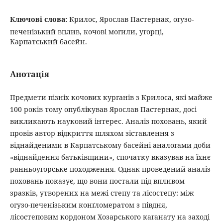
Ключові слова:
Крилос, Ярослав Пастернак, огузо-
печенізький вплив, кочові могили, угорці,
Карпатський басейн.
Анотація
Предмети пізніх кочових курганів з Крилоса, які майже
100 років тому опублікував Ярослав Пастернак, досі
викликають науковий інтерес. Аналіз поховань, який
провів автор відкриття шляхом зіставлення з
віднайденими в Карпатському басейні аналогами доби
«віднайдення батьківщини», спочатку вказував на їхнє
ранньоугорське походження. Однак проведений аналіз
поховань показує, що вони постали під впливом
зразків, утворених на межі степу та лісостепу: між
огузо-печенізьким конґломератом з півдня,
лісостеповим кордоном Хозарського каганату на заході