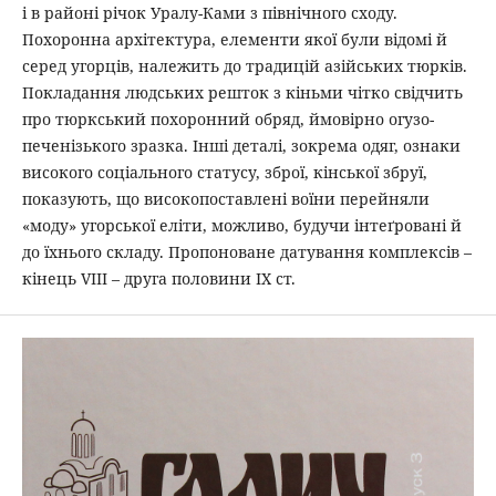
і в районі річок Уралу-Ками з північного сходу.
Похоронна архітектура, елементи якої були відомі й
серед угорців, належить до традицій азійських тюрків.
Покладання людських решток з кіньми чітко свідчить
про тюркський похоронний обряд, ймовірно огузо-
печенізького зразка. Інші деталі, зокрема одяг, ознаки
високого соціального статусу, зброї, кінської збруї,
показують, що високопоставлені воїни перейняли
«моду» угорської еліти, можливо, будучи інтеґровані й
до їхнього складу. Пропоноване датування комплексів –
кінець VIII – друга половини ІХ ст.