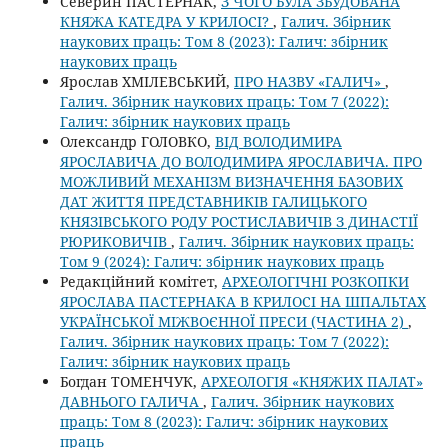
Северин ПАСТЕРНАК,
З ЧОГО БУЛА ЗБУДОВАНА
КНЯЖА КАТЕДРА У КРИЛОСІ?
,
Галич. Збірник
наукових праць: Том 8 (2023): Галич: збірник
наукових праць
Ярослав ХМІЛЕВСЬКИЙ,
ПРО НАЗВУ «ГАЛИЧ»
,
Галич. Збірник наукових праць: Том 7 (2022):
Галич: збірник наукових праць
Олександр ГОЛОВКО,
ВІД ВОЛОДИМИРА
ЯРОСЛАВИЧА ДО ВОЛОДИМИРА ЯРОСЛАВИЧА. ПРО
МОЖЛИВИЙ МЕХАНІЗМ ВИЗНАЧЕННЯ БАЗОВИХ
ДАТ ЖИТТЯ ПРЕДСТАВНИКІВ ГАЛИЦЬКОГО
КНЯЗІВСЬКОГО РОДУ РОСТИСЛАВИЧІВ З ДИНАСТІЇ
РЮРИКОВИЧІВ
,
Галич. Збірник наукових праць:
Том 9 (2024): Галич: збірник наукових праць
Редакційний комітет,
АРХЕОЛОГІЧНІ РОЗКОПКИ
ЯРОСЛАВА ПАСТЕРНАКА В КРИЛОСІ НА ШПАЛЬТАХ
УКРАЇНСЬКОЇ МІЖВОЄННОЇ ПРЕСИ (ЧАСТИНА 2)
,
Галич. Збірник наукових праць: Том 7 (2022):
Галич: збірник наукових праць
Богдан ТОМЕНЧУК,
АРХЕОЛОГІЯ «КНЯЖИХ ПАЛАТ»
ДАВНЬОГО ГАЛИЧА
,
Галич. Збірник наукових
праць: Том 8 (2023): Галич: збірник наукових
праць