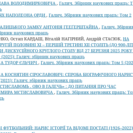
СЛАВА ВОЛОДИМИРКОВИЧА
,
Галич. Збірник наукових праць: 
ь
ЯХ НАПОЛЕОНА ОРДИ
,
Галич. Збірник наукових праць: Том 2
ГАЛИЦЬКОГО ЗАМКУ АНТОНІЯ ГЕЕҐЕРШТАЙНА
,
Галич. Збірни
збірник наукових праць
НКО, Остап КАРДАШ, Віталій НАГІРНИЙ, Андрій СТАСЮК,
НА
ГІЙ ПОЛОВИНІ ХІ – ПЕРШІЙ ТРЕТИНІ ХІІ СТОЛІТЬ (ДО 900-ЛІ
И ДИСКУСІЙНОГО КРУГЛОГО СТОЛУ ВІД 27 БЕРЕЗНЯ 2025 РОК
 (2025): Галич: збірник наукових праць
ДА ТУДОР ЄЛЬЧИЧ
,
Галич. Збірник наукових праць: Том 5 (202
А КОСНЯТИН СІРОСЛАВОВИЧ: СПРОБА БІОГРАФІЧНОГО НАРИ
(2021): Галич: збірник наукових праць
ЬСТИСЛАВОМЬ . ОВО В ГАЛЕЧЬ» : ДО ПИТАННЯ ПРО ЧАС
ДИМИРА МСТИСЛАВОВИЧА
,
Галич. Збірник наукових праць: Т
ць
 ФУТБОЛЬНИЙ: НАРИС ІСТОРІЇ ТА ВІДОМІ ПОСТАТІ (1926–2022