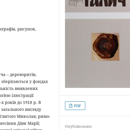
ографія, рисунок,
ча – дереворитів,
і зберігаються у фондах
лькість виявлених
гією ілюстрації
х років до 1918 р. В
PDF
загального вигляду
 Святого Миколая; римо-
несіння Діви Марії;
Опубліковано