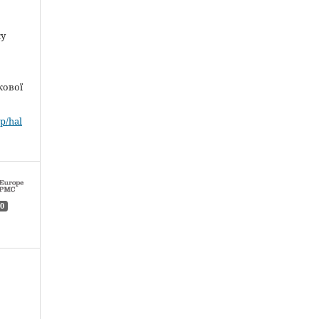
ку
кової
p/hal
0