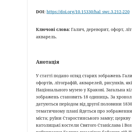
DOI:
https://doi.org/10.15330/hal_swc.3.212-220
Ключові слова:
Галич, дереворит, офорт, літ
акварель.
Анотація
У статті подано огляд старих зображень Гали
офортів, літографій, акварелей, рисунків, як
Національного музею у Кракові. Загальна кі
зображень становить 18 одиниць. За хроноло
датуються періодом від другої половини 1830-
тематичному плані йдеться про зображення 
міста; руїни Старостинського замку; церкву
католицькі костели Святого Станіслава і Воз