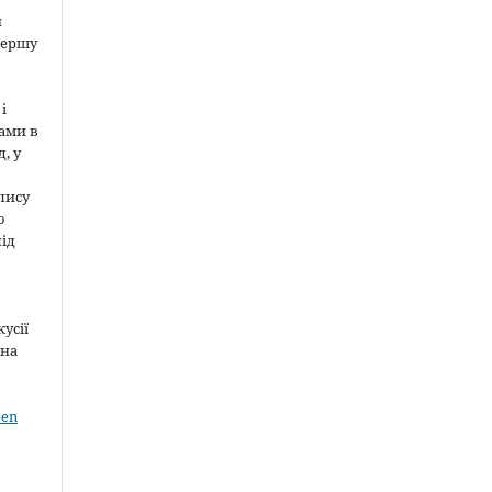
и
першу
і
ами в
, у
пису
о
під
усії
 на
pen