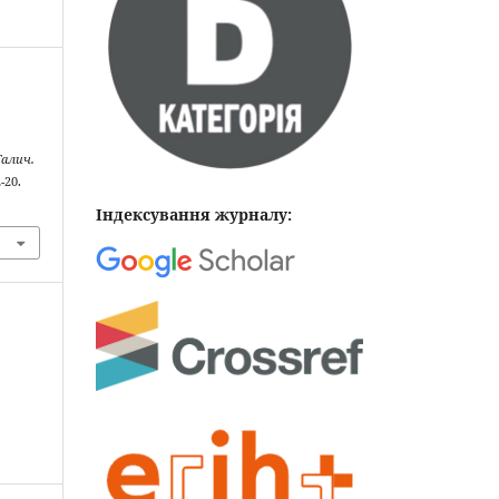
Галич.
-20.
Індексування журналу: