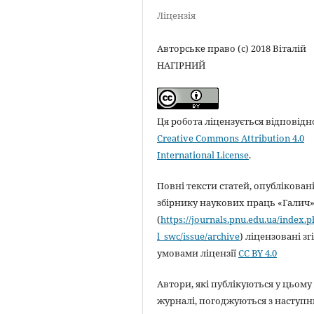
Ліцензія
Авторське право (c) 2018 Віталій
НАГІРНИЙ
Ця робота ліцензується відповідн
Creative Commons Attribution 4.0
International License
.
Повні тексти статей, опубліковані
збірнику наукових праць «Галич
(
https://journals.pnu.edu.ua/index.
l_swc/issue/archive
) ліцензовані зг
умовами ліцензії
CC BY 4.0
Автори, які публікуються у цьому
журналі, погоджуються з наступ