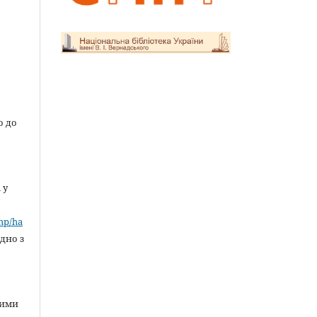
о до
 у
»
php/ha
ідно з
ними