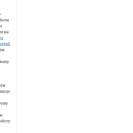
ю
оботи
во
ти на
ve
orted
шим
а
вану
ати
 щодо
тому
ом
оботу