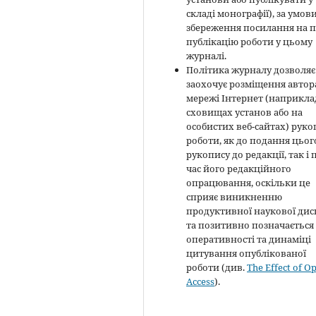
складі монографії), за умов
збереження посилання на 
публікацію роботи у цьому
журналі.
Політика журналу дозволяє 
заохочує розміщення автор
мережі Інтернет (наприклад
сховищах установ або на
особистих веб-сайтах) руко
роботи, як до подання цьог
рукопису до редакції, так і 
час його редакційного
опрацювання, оскільки це
сприяє виникненню
продуктивної наукової диск
та позитивно позначається
оперативності та динаміці
цитування опублікованої
роботи (див.
The Effect of O
Access
).