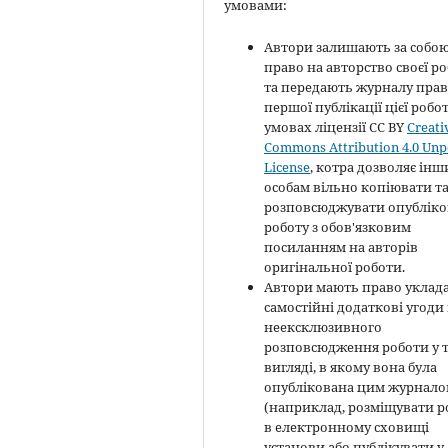
умовами:
Автори залишають за собо
право на авторство своєї р
та передають журналу пра
першої публікації цієї робо
умовах ліцензії CC BY
Creati
Commons Attribution 4.0 Unp
License
, котра дозволяє ін
особам вільно копіювати т
розповсюджувати опубліко
роботу з обов'язковим
посиланням на авторів
оригінальної роботи.
Автори мають право уклад
самостійні додаткові угоди
неексклюзивного
розповсюдження роботи у 
вигляді, в якому вона була
опублікована цим журнал
(наприклад, розміщувати р
в електронному сховищі
установи або публікувати у