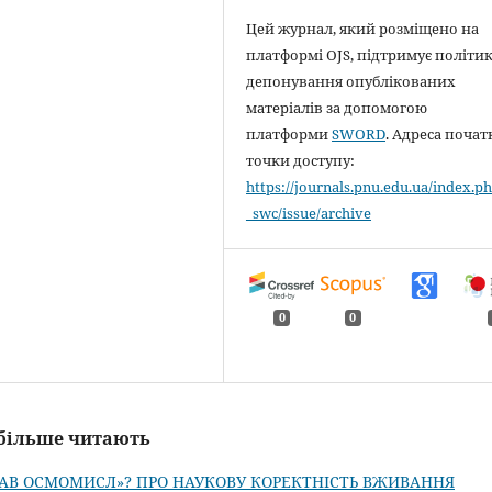
Цей журнал, який розміщено на
платформі OJS, підтримує політи
депонування опублікованих
матеріалів за допомогою
платформи
SWORD
. Адреса почат
точки доступу:
https://journals.pnu.edu.ua/index.ph
_swc/issue/archive
0
0
айбільше читають
ЛАВ ОСМОМИСЛ»? ПРО НАУКОВУ КОРЕКТНІСТЬ ВЖИВАННЯ