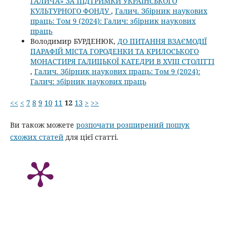
ГАЛИЧА» ЗА ПІДТРИМКИ УКРАЇНСЬКОГО
КУЛЬТУРНОГО ФОНДУ
,
Галич. Збірник наукових
праць: Том 9 (2024): Галич: збірник наукових
праць
Володимир БУРДЕНЮК,
ДО ПИТАННЯ ВЗАЄМОДІЇ
ПАРАФІЙ МІСТА ГОРОДЕНКИ ТА КРИЛОСЬКОГО
МОНАСТИРЯ ГАЛИЦЬКОЇ КАТЕДРИ В XVIII СТОЛІТТІ
,
Галич. Збірник наукових праць: Том 9 (2024):
Галич: збірник наукових праць
<<
<
7
8
9
10
11
12
13
>
>>
Ви також можете
розпочати розширений пошук
схожих статей
для цієї статті.