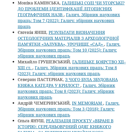
Моніка КАМІНСЬКА,
ГАЛИЦЬКІ СОЛІ ЧИ УГОРСЬКІ?
ДО ПРОБЛЕМИ ІДЕНТИФІКАЦІЇ ЛІТОПИСНИХ
ГЕОГРАФІЧНИХ НАЗВ
,
Галич. Збірник наукових
праць: Том 7 (2022): Галич: збірник наукових
праць
Євгенія ЯНІШ,
РЕЗУЛЬТАТИ ВИЗНАЧЕННЯ
ОСТЕОЛОГІЧНИХ МАТЕРІАЛІВ З АРХЕОЛОГІЧНОЇ
ПАМ’ЯТКИ «ЗАЛУКВА», УРОЧИЩЕ «САД»
,
Галич.
Збірник наукових праць: Том 10 (2025): Галич:
збірник наукових праць
Михайло ГРУШЕВСЬКИЙ,
ГАЛИЦЬКЕ БОЯРСТВО ХІІ–
ХІІІ ст.
,
Галич. Збірник наукових праць: Том 8
(2023): Галич: збірник наукових праць
Северин ПАСТЕРНАК,
З ЧОГО БУЛА ЗБУДОВАНА
КНЯЖА КАТЕДРА У КРИЛОСІ?
,
Галич. Збірник
наукових праць: Том 8 (2023): Галич: збірник
наукових праць
Андрій ЧЕМЕРИНСЬКИЙ,
IN MEMORIAM
,
Галич.
Збірник наукових праць: Том 3 (2018): Галич:
збірник наукових праць
Ольга ЯНУШ,
РЕАЛІЗАЦІЯ ПРОЄКТУ «ВБРАНІ В
ІСТОРІЮ: СЕРЕДНЬОВІЧНИЙ ОДЯГ КНЯЖОГО