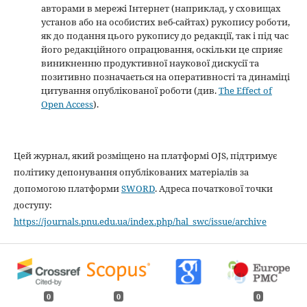
авторами в мережі Інтернет (наприклад, у сховищах
установ або на особистих веб-сайтах) рукопису роботи,
як до подання цього рукопису до редакції, так і під час
його редакційного опрацювання, оскільки це сприяє
виникненню продуктивної наукової дискусії та
позитивно позначається на оперативності та динаміці
цитування опублікованої роботи (див.
The Effect of
Open Access
).
Цей журнал, який розміщено на платформі OJS, підтримує
політику депонування опублікованих матеріалів за
допомогою платформи
SWORD
. Адреса початкової точки
доступу:
https://journals.pnu.edu.ua/index.php/hal_swc/issue/archive
0
0
0