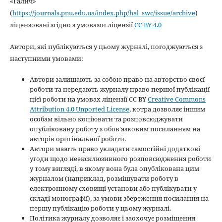
«Галич»
(
https://journals.pnu.edu.ua/index.php/hal_swc/issue/archive
)
ліцензовані згідно з умовами ліцензії
CC BY 4.0
Автори, які публікуються у цьому журналі, погоджуються з
наступними умовами:
Автори залишають за собою право на авторство своєї
роботи та передають журналу право першої публікації
цієї роботи на умовах ліцензії CC BY
Creative Commons
Attribution 4.0 Unported License
, котра дозволяє іншим
особам вільно копіювати та розповсюджувати
опубліковану роботу з обов'язковим посиланням на
авторів оригінальної роботи.
Автори мають право укладати самостійні додаткові
угоди щодо неексклюзивного розповсюдження роботи
у тому вигляді, в якому вона була опублікована цим
журналом (наприклад, розміщувати роботу в
електронному сховищі установи або публікувати у
складі монографії), за умови збереження посилання на
першу публікацію роботи у цьому журналі.
Політика журналу дозволяє і заохочує розміщення