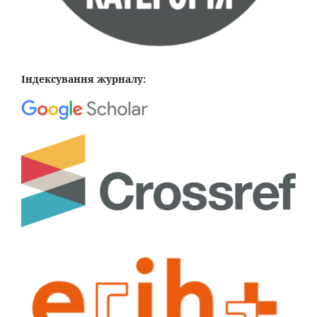
Індексування журналу: