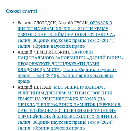
Схожі статті
Василь СЛОБОДЯН, Андрій ГУСАК,
ОБРАЗОК З
ЖИТТЯ НА ЗЛАМІ ХІІ–ХІІІ ст. ЗІ СТІН ХРАМУ
СВЯТОГО ПАНТЕЛЕЙМОНА ПОБЛИЗУ ГАЛИЧА
,
Галич. Збірник наукових праць: Том 2 (2017):
Галич: збірник наукових праць
Андрій ЧЕМЕРИНСЬКИЙ,
НАУКОВЦІ
НАЦІОНАЛЬНОГО ЗАПОВІДНИКА «ДАВНІЙ ГАЛИЧ»
ПРОДОВЖУЮТЬ ДОСЛІДЖУВАТИ ДАВНІ
КЛАДОВИЩА МІСТА
,
Галич. Збірник наукових
праць: Том 4 (2019): Галич: збірник наукових
праць
Андрій ПЕТРАШ,
МІЖ БЕШКЕТУВАННЯМ І
РЕЛІГІЙНИМ ДІЯННЯМ: МОТИВИ СТВОРЕННЯ
ГРАФІТІ НА ХРИСТИЯНСЬКИХ ХРАМАХ (НА
ПРИКЛАДІ ЕПІГРАФІЧНИХ ПАМ’ЯТОК ЦЕРКВИ СВ.
ПАНТЕЛЕЙМОНА В С. ШЕВЧЕНКОВЕ ТА ІНШИХ
ЄВРОПЕЙСЬКИХ Й БЛИЗЬКОСХІДНИХ СВЯТИНЬ)
,
Галич. Збірник наукових праць: Том 9 (2024):
Галич: збірник наукових праць