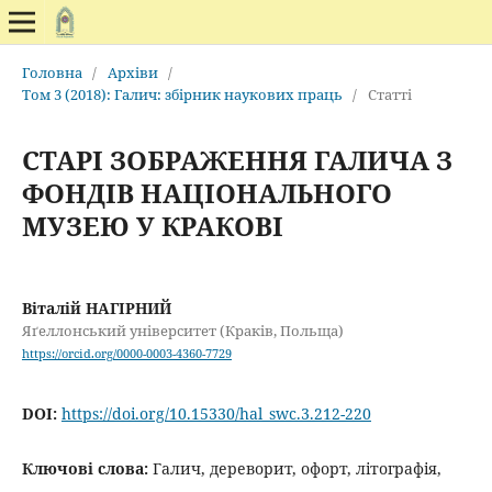
Головна
/
Архіви
/
Том 3 (2018): Галич: збірник наукових праць
/
Статті
СТАРІ ЗОБРАЖЕННЯ ГАЛИЧА З
ФОНДІВ НАЦІОНАЛЬНОГО
МУЗЕЮ У КРАКОВІ
Віталій НАГІРНИЙ
Яґеллонський університет (Краків, Польща)
https://orcid.org/0000-0003-4360-7729
DOI:
https://doi.org/10.15330/hal_swc.3.212-220
Ключові слова:
Галич, дереворит, офорт, літографія,