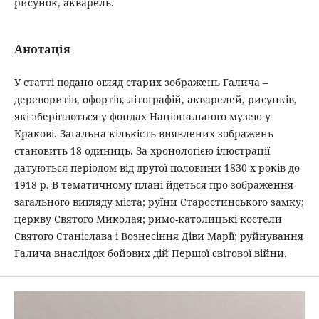
рисунок, акварель.
Анотація
У статті подано огляд старих зображень Галича –
дереворитів, офортів, літографій, акварелей, рисунків,
які зберігаються у фондах Національного музею у
Кракові. Загальна кількість виявлених зображень
становить 18 одиниць. За хронологією ілюстрації
датуються періодом від другої половини 1830-х років до
1918 р. В тематичному плані йдеться про зображення
загального вигляду міста; руїни Старостинського замку;
церкву Святого Миколая; римо-католицькі костели
Святого Станіслава і Вознесіння Діви Марії; руйнування
Галича внаслідок бойових дій Першої світової війни.