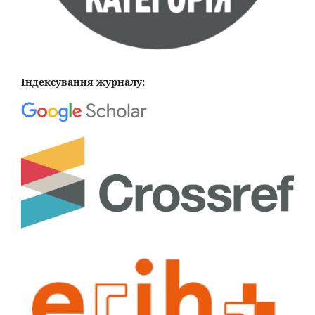
Індексування журналу: