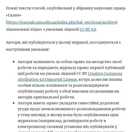
Повні тексти статей, опубліковані у збірнику наукових праць
«Галич»
(
https://journals.pnu.edu.ua/index.php/hal_swc/issue/archive
)
ліцензовані згідно з умовами ліцензії
CC BY 4.0
Автори, які публікуються у цьому журналі, погоджуються з
наступними умовами:
Автори залишають за собою право на авторство своєї
роботи та передають журналу право першої публікації
цієї роботи на умовах ліцензії CC BY
Creative Commons
Attribution 4.0 Unported License
, котра дозволяє іншим
особам вільно копіювати та розповсюджувати
опубліковану роботу з обов'язковим посиланням на
авторів оригінальної роботи.
Автори мають право укладати самостійні додаткові
угоди щодо неексклюзивного розповсюдження роботи
у тому вигляді, в якому вона була опублікована цим
журналом (наприклад, розміщувати роботу в
електронному сховищі установи або публікувати у