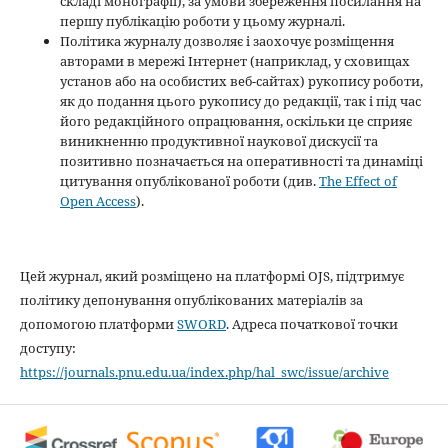
складі монографії), за умови збереження посилання на
першу публікацію роботи у цьому журналі.
Політика журналу дозволяє і заохочує розміщення
авторами в мережі Інтернет (наприклад, у сховищах
установ або на особистих веб-сайтах) рукопису роботи,
як до подання цього рукопису до редакції, так і під час
його редакційного опрацювання, оскільки це сприяє
виникненню продуктивної наукової дискусії та
позитивно позначається на оперативності та динаміці
цитування опублікованої роботи (див.
The Effect of
Open Access
).
Цей журнал, який розміщено на платформі OJS, підтримує
політику депонування опублікованих матеріалів за
допомогою платформи
SWORD
. Адреса початкової точки
доступу:
https://journals.pnu.edu.ua/index.php/hal_swc/issue/archive