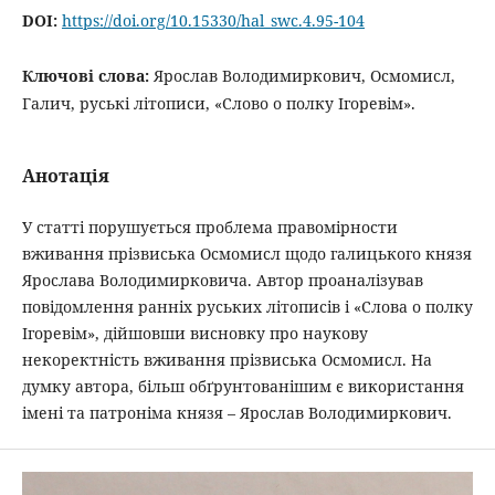
DOI:
https://doi.org/10.15330/hal_swc.4.95-104
Ключові слова:
Ярослав Володимиркович, Осмомисл,
Галич, руські літописи, «Слово о полку Ігоревім».
Анотація
У статті порушується проблема правомірности
вживання прізвиська Осмомисл щодо галицького князя
Ярослава Володимирковича. Автор проаналізував
повідомлення ранніх руських літописів і «Слова о полку
Ігоревім», дійшовши висновку про наукову
некоректність вживання прізвиська Осмомисл. На
думку автора, більш обґрунтованішим є використання
імені та патроніма князя – Ярослав Володимиркович.