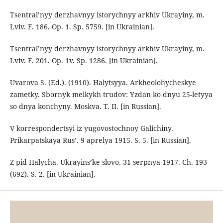
Tsentral’nyy derzhavnyy istorychnyy arkhiv Ukrayiny, m.
Lviv. F. 186. Op. 1. Sp. 5759. [in Ukrainian].
Tsentral’nyy derzhavnyy istorychnyy arkhiv Ukrayiny, m.
Lviv. F. 201. Op. 1v. Sp. 1286. [in Ukrainian].
Uvarovа S. (Ed.). (1910). Halytsyya. Arkheolohycheskye
zametky. Sbornyk melkykh trudov: Yzdan ko dnyu 25-letyya
so dnya konchyny. Moskva. T. II. [in Russian].
V korrespondertsyi iz yugovostochnoy Galichiny.
Prikarpatskaya Rus’. 9 aprelya 1915. S. 5. [in Russian].
Z pid Halycha. Ukrayins’ke slovo. 31 serpnya 1917. Ch. 193
(692). S. 2. [in Ukrainian].