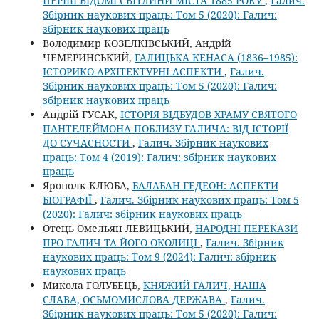
ПЕРШІ ВІДОМІ СВІТЛИНИ МІСТА 1885 РОКУ
,
Галич.
Збірник наукових праць: Том 5 (2020): Галич:
збірник наукових праць
Володимир КОЗЕЛКІВСЬКИЙ, Андрій
ЧЕМЕРИНСЬКИЙ,
ГАЛИЦЬКА КЕНАСА (1836–1985):
ІСТОРИКО-АРХІТЕКТУРНІ АСПЕКТИ
,
Галич.
Збірник наукових праць: Том 5 (2020): Галич:
збірник наукових праць
Андрій ГУСАК,
ІСТОРІЯ ВІДБУДОВ ХРАМУ СВЯТОГО
ПАНТЕЛЕЙМОНА ПОБЛИЗУ ГАЛИЧА: ВІД ІСТОРІЇ
ДО СУЧАСНОСТИ
,
Галич. Збірник наукових
праць: Том 4 (2019): Галич: збірник наукових
праць
Ярополк КЛЮБА,
БАЛАБАН ГЕДЕОН: АСПЕКТИ
БІОГРАФІЇ
,
Галич. Збірник наукових праць: Том 5
(2020): Галич: збірник наукових праць
Отець Омельян ЛЕВИЦЬКИЙ,
НАРОДНІ ПЕРЕКАЗИ
ПРО ГАЛИЧ ТА ЙОГО ОКОЛИЦІ
,
Галич. Збірник
наукових праць: Том 9 (2024): Галич: збірник
наукових праць
Микола ГОЛУБЕЦЬ,
КНЯЖИЙ ГАЛИЧ, НАША
СЛАВА, ОСЬМОМИСЛОВА ДЕРЖАВА
,
Галич.
Збірник наукових праць: Том 5 (2020): Галич: