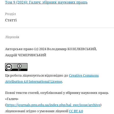
Том 9 (2024): Галич: збірник наукових праць
Розділ
Статті
Ліцензія
Авторське право (c) 2024 Володимир КОЗЕЛКІВСЬКИЙ,
Андрій ЧЕМЕРИНСЬКИЙ
Ця робота ліцензується відповідно до
Creative Commons
Attribution 4.0 International License
.
Повні тексти статей, опубліковані у збірнику наукових праць
«Галич»
(
https://journals.pnu.edu.ua/index.php/hal_swc/issue/archive
)
ліцензовані згідно з умовами ліцензії
CC BY 4.0