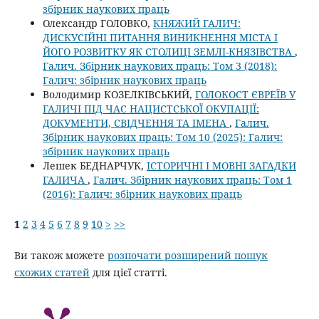
збірник наукових праць
Олександр ГОЛОВКО,
КНЯЖИЙ ГАЛИЧ:
ДИСКУСІЙНІ ПИТАННЯ ВИНИКНЕННЯ МІСТА І
ЙОГО РОЗВИТКУ ЯК СТОЛИЦІ ЗЕМЛІ-КНЯЗІВСТВА
,
Галич. Збірник наукових праць: Том 3 (2018):
Галич: збірник наукових праць
Володимир КОЗЕЛКІВСЬКИЙ,
ГОЛОКОСТ ЄВРЕЇВ У
ГАЛИЧІ ПІД ЧАС НАЦИСТСЬКОЇ ОКУПАЦІЇ:
ДОКУМЕНТИ, СВІДЧЕННЯ ТА ІМЕНА
,
Галич.
Збірник наукових праць: Том 10 (2025): Галич:
збірник наукових праць
Лешек БЕДНАРЧУК,
ІСТОРИЧНІ І МОВНІ ЗАГАДКИ
ГАЛИЧА
,
Галич. Збірник наукових праць: Том 1
(2016): Галич: збірник наукових праць
1
2
3
4
5
6
7
8
9
10
>
>>
Ви також можете
розпочати розширений пошук
схожих статей
для цієї статті.