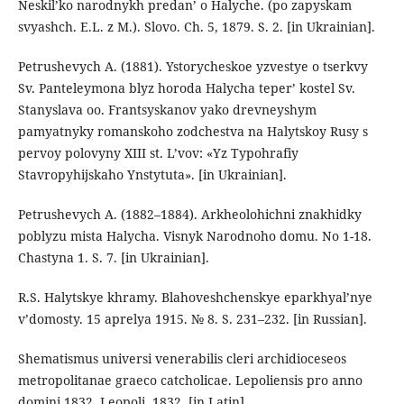
Neskil’ko narodnykh predan’ o Halyche. (po zapyskam
svyashch. E.L. z M.). Slovo. Ch. 5, 1879. S. 2. [in Ukrainian].
Petrushevych A. (1881). Ystorycheskoe yzvestye o tserkvy
Sv. Panteleymona blyz horoda Halycha teper’ kostel Sv.
Stanyslava oo. Frantsyskanov yako drevneyshym
pamyatnyky romanskoho zodchestva na Halytskoy Rusy s
pervoy polovyny XIII st. L’vov: «Yz Typohrafiy
Stavropyhijskaho Ynstytuta». [in Ukrainian].
Petrushevych A. (1882–1884). Arkheolohichni znakhidky
poblyzu mista Halycha. Visnyk Narodnoho domu. No 1-18.
Chastyna 1. S. 7. [in Ukrainian].
R.S. Halytskye khramy. Blahoveshchenskye eparkhyal’nye
v’domosty. 15 aprelya 1915. № 8. S. 231–232. [in Russian].
Shematismus universi venerabilis cleri archidioceseos
metropolitanae graeco catcholicae. Lepoliensis pro anno
domini 1832. Leopoli, 1832. [in Latin].