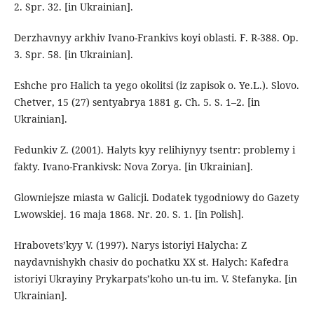
2. Spr. 32. [in Ukrainian].
Derzhavnyy arkhiv Ivano-Frankivs koyi oblasti. F. R-388. Op.
3. Spr. 58. [in Ukrainian].
Eshche pro Halich ta yego okolitsi (iz zapisok o. Ye.L.). Slovo.
Chetver, 15 (27) sentyabrya 1881 g. Ch. 5. S. 1–2. [in
Ukrainian].
Fedunkiv Z. (2001). Halyts kyy relihiynyy tsentr: problemy i
fakty. Ivano-Frankivsk: Nova Zorya. [in Ukrainian].
Glоwniejsze miasta w Galicji. Dodatek tygodniowy do Gazety
Lwowskiej. 16 maja 1868. Nr. 20. S. 1. [in Polish].
Hrabovets’kyy V. (1997). Narys istoriyi Halycha: Z
naydavnishykh chasiv do pochatku XX st. Halych: Kafedra
istoriyi Ukrayiny Prykarpats’koho un-tu im. V. Stefanyka. [in
Ukrainian].