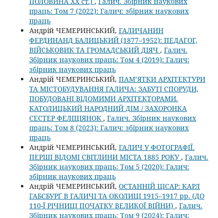
ПОЛОВИНА ХХ ст.)
,
Галич. Збірник наукових
праць: Том 7 (2022): Галич: збірник наукових
праць
Андрій ЧЕМЕРИНСЬКИЙ,
ГАЛИЧАНИН
ФЕРДИНАНД БАЛИЦЬКИЙ (1877–1952): ПЕДАГОГ,
ВІЙСЬКОВИК ТА ГРОМАДСЬКИЙ ДІЯЧ
,
Галич.
Збірник наукових праць: Том 4 (2019): Галич:
збірник наукових праць
Андрій ЧЕМЕРИНСЬКИЙ,
ПАМ’ЯТКИ АРХІТЕКТУРИ
ТА МІСТОБУДУВАННЯ ГАЛИЧА: ЗАБУТІ СПОРУДИ,
ПОБУДОВАНІ ВІДОМИМИ АРХІТЕКТОРАМИ.
КАТОЛИЦЬКИЙ НАРОДНИЙ ДІМ / ЗАХОРОНКА
СЕСТЕР ФЕЛІЦІЯНОК
,
Галич. Збірник наукових
праць: Том 8 (2023): Галич: збірник наукових
праць
Андрій ЧЕМЕРИНСЬКИЙ,
ГАЛИЧ У ФОТОГРАФІЇ.
ПЕРШІ ВІДОМІ СВІТЛИНИ МІСТА 1885 РОКУ
,
Галич.
Збірник наукових праць: Том 5 (2020): Галич:
збірник наукових праць
Андрій ЧЕМЕРИНСЬКИЙ,
ОСТАННІЙ ЦІСАР: КАРЛ
ГАБСБУРҐ В ГАЛИЧІ ТА ОКОЛИЦІ 1915–1917 рр. (ДО
110-Ї РІЧНИЦІ ПОЧАТКУ ВЕЛИКОЇ ВІЙНИ)
,
Галич.
Збірник наукових праць: Том 9 (2024): Галич: