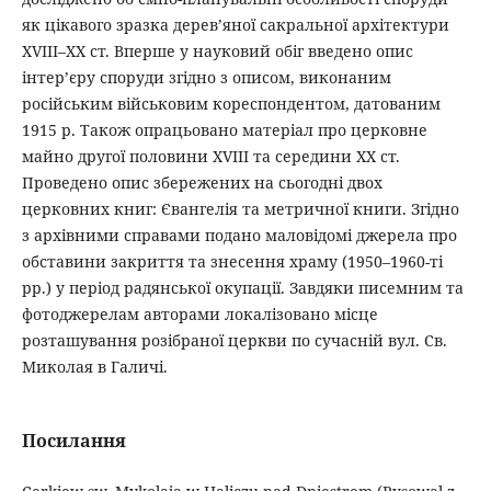
як цікавого зразка дерев’яної сакральної архітектури
XVIII–XX ст. Вперше у науковий обіг введено опис
інтер’єру споруди згідно з описом, виконаним
російським військовим кореспондентом, датованим
1915 р. Також опрацьовано матеріал про церковне
майно другої половини XVIII та середини ХХ ст.
Проведено опис збережених на сьогодні двох
церковних книг: Євангелія та метричної книги. Згідно
з архівними справами подано маловідомі джерела про
обставини закриття та знесення храму (1950–1960-ті
рр.) у період радянської окупації. Завдяки писемним та
фотоджерелам авторами локалізовано місце
розташування розібраної церкви по сучасній вул. Св.
Миколая в Галичі.
Посилання