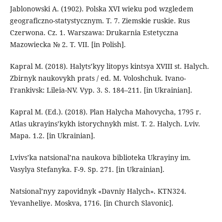
Jablonowski A. (1902). Polska XVI wieku pod wzgledem
geograficzno-statystycznym. T. 7. Ziemskie ruskie. Rus
Czerwona. Cz. 1. Warszawa: Drukarnia Estetyczna
Mazowiecka № 2. T. VII. [in Polish].
Kapral M. (2018). Halyts’kyy litopys kintsya XVIII st. Halych.
Zbirnyk naukovykh prats / еd. M. Voloshchuk. Ivano-
Frankivsk: Lileia-NV. Vyp. 3. S. 184–211. [in Ukrainian].
Kapral М. (Ed.). (2018). Plan Halycha Mahovycha, 1795 r.
Atlas ukrayins’kykh istorychnykh mist. T. 2. Halych. Lviv.
Mapa. 1.2. [in Ukrainian].
Lvivs’ka natsional’na naukova biblioteka Ukrayiny im.
Vasylya Stefanyka. F-9. Sp. 271. [in Ukrainian].
Natsional’nyy zapovidnyk «Davniy Halych». KTN324.
Yevanheliye. Moskva, 1716. [in Church Slavonic].