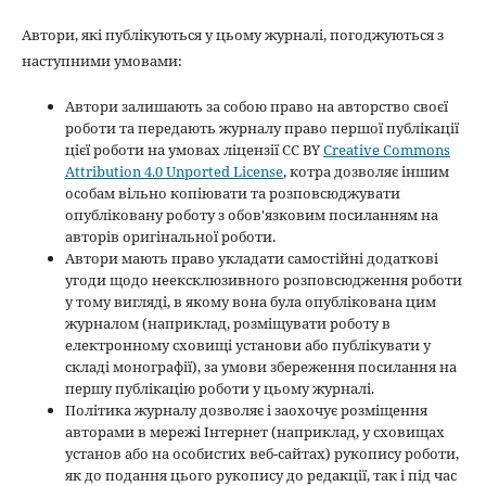
Автори, які публікуються у цьому журналі, погоджуються з
наступними умовами:
Автори залишають за собою право на авторство своєї
роботи та передають журналу право першої публікації
цієї роботи на умовах ліцензії CC BY
Creative Commons
Attribution 4.0 Unported License
, котра дозволяє іншим
особам вільно копіювати та розповсюджувати
опубліковану роботу з обов'язковим посиланням на
авторів оригінальної роботи.
Автори мають право укладати самостійні додаткові
угоди щодо неексклюзивного розповсюдження роботи
у тому вигляді, в якому вона була опублікована цим
журналом (наприклад, розміщувати роботу в
електронному сховищі установи або публікувати у
складі монографії), за умови збереження посилання на
першу публікацію роботи у цьому журналі.
Політика журналу дозволяє і заохочує розміщення
авторами в мережі Інтернет (наприклад, у сховищах
установ або на особистих веб-сайтах) рукопису роботи,
як до подання цього рукопису до редакції, так і під час