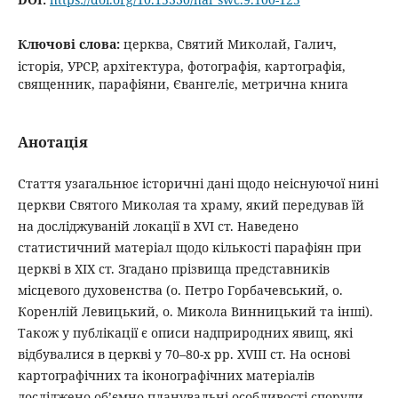
Ключові слова:
церква, Святий Миколай, Галич,
історія, УРСР, архітектура, фотографія, картографія,
священник, парафіяни, Євангеліє, метрична книга
Анотація
Стаття узагальнює історичні дані щодо неіснуючої нині
церкви Святого Миколая та храму, який передував їй
на досліджуваній локації в XVI cт. Наведено
статистичний матеріал щодо кількості парафіян при
церкві в ХІХ ст. Згадано прізвища представників
місцевого духовенства (о. Петро Горбачевський, о.
Коренлій Левицький, о. Микола Винницький та інші).
Також у публікації є описи надприродних явищ, які
відбувалися в церкві у 70–80-х рр. XVIIІ ст. На основі
картографічних та іконографічних матеріалів
досліджено об’ємно-планувальні особливості споруди