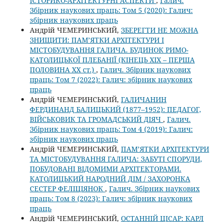
ІСТОРИКО-АРХІТЕКТУРНІ АСПЕКТИ
,
Галич.
Збірник наукових праць: Том 5 (2020): Галич:
збірник наукових праць
Андрій ЧЕМЕРИНСЬКИЙ,
ЗБЕРЕГТИ НЕ МОЖНА
ЗНИЩИТИ: ПАМ’ЯТКИ АРХІТЕКТУРИ І
МІСТОБУДУВАННЯ ГАЛИЧА. БУДИНОК РИМО-
КАТОЛИЦЬКОЇ ПЛЕБАНІЇ (КІНЕЦЬ XIX – ПЕРША
ПОЛОВИНА ХХ ст.)
,
Галич. Збірник наукових
праць: Том 7 (2022): Галич: збірник наукових
праць
Андрій ЧЕМЕРИНСЬКИЙ,
ГАЛИЧАНИН
ФЕРДИНАНД БАЛИЦЬКИЙ (1877–1952): ПЕДАГОГ,
ВІЙСЬКОВИК ТА ГРОМАДСЬКИЙ ДІЯЧ
,
Галич.
Збірник наукових праць: Том 4 (2019): Галич:
збірник наукових праць
Андрій ЧЕМЕРИНСЬКИЙ,
ПАМ’ЯТКИ АРХІТЕКТУРИ
ТА МІСТОБУДУВАННЯ ГАЛИЧА: ЗАБУТІ СПОРУДИ,
ПОБУДОВАНІ ВІДОМИМИ АРХІТЕКТОРАМИ.
КАТОЛИЦЬКИЙ НАРОДНИЙ ДІМ / ЗАХОРОНКА
СЕСТЕР ФЕЛІЦІЯНОК
,
Галич. Збірник наукових
праць: Том 8 (2023): Галич: збірник наукових
праць
Андрій ЧЕМЕРИНСЬКИЙ,
ОСТАННІЙ ЦІСАР: КАРЛ