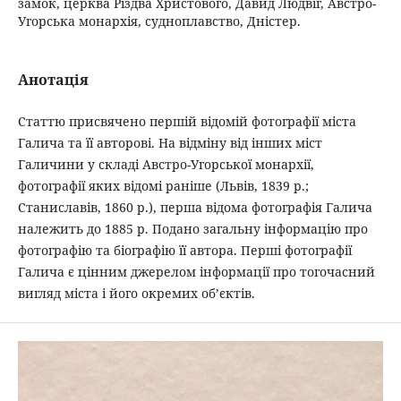
замок, церква Різдва Христового, Давид Людвіг, Австро-
Угорська монархія, судноплавство, Дністер.
Анотація
Статтю присвячено першій відомій фотографії міста
Галича та її авторові. На відміну від інших міст
Галичини у складі Австро-Угорської монархії,
фотографії яких відомі раніше (Львів, 1839 р.;
Станиславів, 1860 р.), перша відома фотографія Галича
належить до 1885 р. Подано загальну інформацію про
фотографію та біографію її автора. Перші фотографії
Галича є цінним джерелом інформації про тогочасний
вигляд міста і його окремих об’єктів.