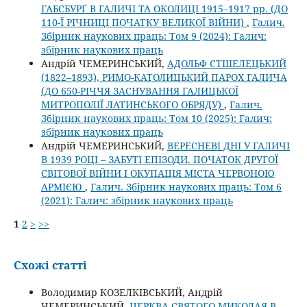
ГАБСБУРҐ В ГАЛИЧІ ТА ОКОЛИЦІ 1915–1917 рр. (ДО
110-Ї РІЧНИЦІ ПОЧАТКУ ВЕЛИКОЇ ВІЙНИ)
,
Галич.
Збірник наукових праць: Том 9 (2024): Галич:
збірник наукових праць
Андрій ЧЕМЕРИНСЬКИЙ,
АДОЛЬФ СТШЕЛЕЦЬКИЙ
(1822–1893), РИМО-КАТОЛИЦЬКИЙ ПАРОХ ГАЛИЧА
(ДО 650-РІЧЧЯ ЗАСНУВАННЯ ГАЛИЦЬКОЇ
МИТРОПОЛІЇ ЛАТИНСЬКОГО ОБРЯДУ)
,
Галич.
Збірник наукових праць: Том 10 (2025): Галич:
збірник наукових праць
Андрій ЧЕМЕРИНСЬКИЙ,
ВЕРЕСНЕВІ ДНІ У ГАЛИЧІ
В 1939 РОЦІ – ЗАБУТІ ЕПІЗОДИ. ПОЧАТОК ДРУГОЇ
СВІТОВОЇ ВІЙНИ І ОКУПАЦІЯ МІСТА ЧЕРВОНОЮ
АРМІЄЮ
,
Галич. Збірник наукових праць: Том 6
(2021): Галич: збірник наукових праць
1
2
>
>>
Схожі статті
Володимир КОЗЕЛКІВСЬКИЙ, Андрій
ЧЕМЕРИНСЬКИЙ,
ЦЕРКВА СВЯТОГО МИКОЛАЯ В