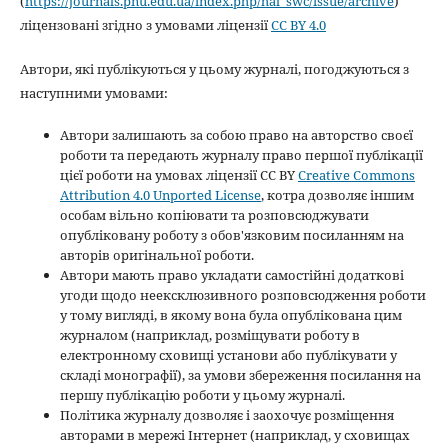
(
https://journals.pnu.edu.ua/index.php/hal_swc/issue/archive
)
ліцензовані згідно з умовами ліцензії
CC BY 4.0
Автори, які публікуються у цьому журналі, погоджуються з
наступними умовами:
Автори залишають за собою право на авторство своєї
роботи та передають журналу право першої публікації
цієї роботи на умовах ліцензії CC BY
Creative Commons
Attribution 4.0 Unported License
, котра дозволяє іншим
особам вільно копіювати та розповсюджувати
опубліковану роботу з обов'язковим посиланням на
авторів оригінальної роботи.
Автори мають право укладати самостійні додаткові
угоди щодо неексклюзивного розповсюдження роботи
у тому вигляді, в якому вона була опублікована цим
журналом (наприклад, розміщувати роботу в
електронному сховищі установи або публікувати у
складі монографії), за умови збереження посилання на
першу публікацію роботи у цьому журналі.
Політика журналу дозволяє і заохочує розміщення
авторами в мережі Інтернет (наприклад, у сховищах