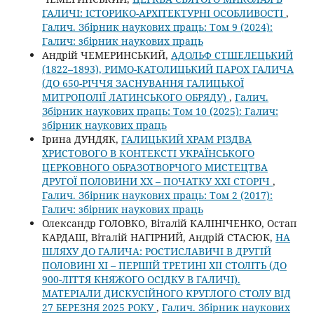
ГАЛИЧІ: ІСТОРИКО-АРХІТЕКТУРНІ ОСОБЛИВОСТІ
,
Галич. Збірник наукових праць: Том 9 (2024):
Галич: збірник наукових праць
Андрій ЧЕМЕРИНСЬКИЙ,
АДОЛЬФ СТШЕЛЕЦЬКИЙ
(1822–1893), РИМО-КАТОЛИЦЬКИЙ ПАРОХ ГАЛИЧА
(ДО 650-РІЧЧЯ ЗАСНУВАННЯ ГАЛИЦЬКОЇ
МИТРОПОЛІЇ ЛАТИНСЬКОГО ОБРЯДУ)
,
Галич.
Збірник наукових праць: Том 10 (2025): Галич:
збірник наукових праць
Ірина ДУНДЯК,
ГАЛИЦЬКИЙ ХРАМ РІЗДВА
ХРИСТОВОГО В КОНТЕКСТІ УКРАЇНСЬКОГО
ЦЕРКОВНОГО ОБРАЗОТВОРЧОГО МИСТЕЦТВА
ДРУГОЇ ПОЛОВИНИ ХХ – ПОЧАТКУ ХХІ СТОРІЧ
,
Галич. Збірник наукових праць: Том 2 (2017):
Галич: збірник наукових праць
Олександр ГОЛОВКО, Віталій КАЛІНІЧЕНКО, Остап
КАРДАШ, Віталій НАГІРНИЙ, Андрій СТАСЮК,
НА
ШЛЯХУ ДО ГАЛИЧА: РОСТИСЛАВИЧІ В ДРУГІЙ
ПОЛОВИНІ ХІ – ПЕРШІЙ ТРЕТИНІ ХІІ СТОЛІТЬ (ДО
900-ЛІТТЯ КНЯЖОГО ОСІДКУ В ГАЛИЧІ).
МАТЕРІАЛИ ДИСКУСІЙНОГО КРУГЛОГО СТОЛУ ВІД
27 БЕРЕЗНЯ 2025 РОКУ
,
Галич. Збірник наукових