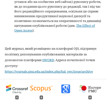
установ або на особистих веб-сайтах) рукопису роботи,
як до подання цього рукопису до редакції, так і під час
його редакційного опрацювання, оскільки це сприяє
виникненню продуктивної наукової дискусії та
позитивно позначається на оперативності та динаміці
цитування опублікованої роботи (див.
The Effect of
Open Access
).
Цей журнал, який розміщено на платформі OJS, підтримує
політику депонування опублікованих матеріалів за
допомогою платформи
SWORD
. Адреса початкової точки
доступу:
https://journals.pnu.edu.ua/index.php/hal_swc/issue/archive
0
0
0