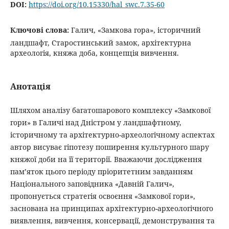
DOI:
https://doi.org/10.15330/hal_swc.7.35-60
Ключові слова:
Галич, «Замкова гора», історичний
ландшафт, Старостинський замок, архітектурна
археологія, княжа доба, концепція вивчення.
Анотація
Шляхом аналізу багатошарового комплексу «Замкової
гори» в Галичі над Дністром у ландшафтному,
історичному та архітектурно-археологічному аспектах
автор висуває гіпотезу поширення культурного шару
княжої доби на її території. Вважаючи дослідження
пам’яток цього періоду пріоритетним завданням
Національного заповідника «Давній Галич»,
пропонується стратегія освоєння «Замкової гори»,
заснована на принципах архітектурно-археологічного
виявлення, вивчення, консервації, демонстрування та