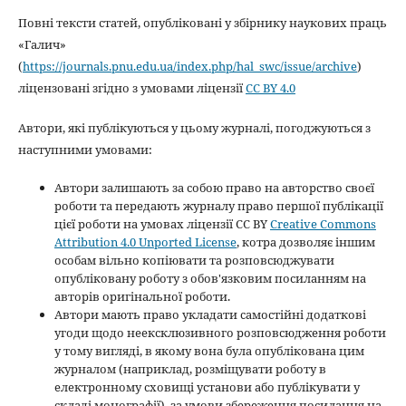
Повні тексти статей, опубліковані у збірнику наукових праць
«Галич»
(
https://journals.pnu.edu.ua/index.php/hal_swc/issue/archive
)
ліцензовані згідно з умовами ліцензії
CC BY 4.0
Автори, які публікуються у цьому журналі, погоджуються з
наступними умовами:
Автори залишають за собою право на авторство своєї
роботи та передають журналу право першої публікації
цієї роботи на умовах ліцензії CC BY
Creative Commons
Attribution 4.0 Unported License
, котра дозволяє іншим
особам вільно копіювати та розповсюджувати
опубліковану роботу з обов'язковим посиланням на
авторів оригінальної роботи.
Автори мають право укладати самостійні додаткові
угоди щодо неексклюзивного розповсюдження роботи
у тому вигляді, в якому вона була опублікована цим
журналом (наприклад, розміщувати роботу в
електронному сховищі установи або публікувати у
складі монографії), за умови збереження посилання на