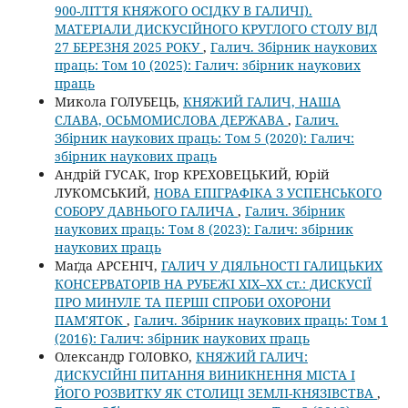
900-ЛІТТЯ КНЯЖОГО ОСІДКУ В ГАЛИЧІ).
МАТЕРІАЛИ ДИСКУСІЙНОГО КРУГЛОГО СТОЛУ ВІД
27 БЕРЕЗНЯ 2025 РОКУ
,
Галич. Збірник наукових
праць: Том 10 (2025): Галич: збірник наукових
праць
Микола ГОЛУБЕЦЬ,
КНЯЖИЙ ГАЛИЧ, НАША
СЛАВА, ОСЬМОМИСЛОВА ДЕРЖАВА
,
Галич.
Збірник наукових праць: Том 5 (2020): Галич:
збірник наукових праць
Андрій ГУСАК, Ігор КРЕХОВЕЦЬКИЙ, Юрій
ЛУКОМСЬКИЙ,
НОВА ЕПІГРАФІКА З УСПЕНСЬКОГО
СОБОРУ ДАВНЬОГО ГАЛИЧА
,
Галич. Збірник
наукових праць: Том 8 (2023): Галич: збірник
наукових праць
Маґда АРСЕНІЧ,
ГАЛИЧ У ДІЯЛЬНОСТІ ГАЛИЦЬКИХ
КОНСЕРВАТОРІВ НА РУБЕЖІ ХІХ–ХХ ст.: ДИСКУСІЇ
ПРО МИНУЛЕ ТА ПЕРШІ СПРОБИ ОХОРОНИ
ПАМ'ЯТОК
,
Галич. Збірник наукових праць: Том 1
(2016): Галич: збірник наукових праць
Олександр ГОЛОВКО,
КНЯЖИЙ ГАЛИЧ:
ДИСКУСІЙНІ ПИТАННЯ ВИНИКНЕННЯ МІСТА І
ЙОГО РОЗВИТКУ ЯК СТОЛИЦІ ЗЕМЛІ-КНЯЗІВСТВА
,