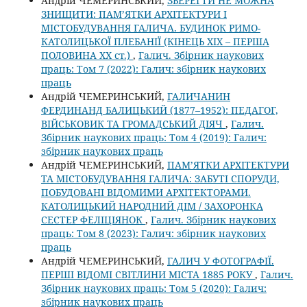
Андрій ЧЕМЕРИНСЬКИЙ,
ЗБЕРЕГТИ НЕ МОЖНА
ЗНИЩИТИ: ПАМ’ЯТКИ АРХІТЕКТУРИ І
МІСТОБУДУВАННЯ ГАЛИЧА. БУДИНОК РИМО-
КАТОЛИЦЬКОЇ ПЛЕБАНІЇ (КІНЕЦЬ XIX – ПЕРША
ПОЛОВИНА ХХ ст.)
,
Галич. Збірник наукових
праць: Том 7 (2022): Галич: збірник наукових
праць
Андрій ЧЕМЕРИНСЬКИЙ,
ГАЛИЧАНИН
ФЕРДИНАНД БАЛИЦЬКИЙ (1877–1952): ПЕДАГОГ,
ВІЙСЬКОВИК ТА ГРОМАДСЬКИЙ ДІЯЧ
,
Галич.
Збірник наукових праць: Том 4 (2019): Галич:
збірник наукових праць
Андрій ЧЕМЕРИНСЬКИЙ,
ПАМ’ЯТКИ АРХІТЕКТУРИ
ТА МІСТОБУДУВАННЯ ГАЛИЧА: ЗАБУТІ СПОРУДИ,
ПОБУДОВАНІ ВІДОМИМИ АРХІТЕКТОРАМИ.
КАТОЛИЦЬКИЙ НАРОДНИЙ ДІМ / ЗАХОРОНКА
СЕСТЕР ФЕЛІЦІЯНОК
,
Галич. Збірник наукових
праць: Том 8 (2023): Галич: збірник наукових
праць
Андрій ЧЕМЕРИНСЬКИЙ,
ГАЛИЧ У ФОТОГРАФІЇ.
ПЕРШІ ВІДОМІ СВІТЛИНИ МІСТА 1885 РОКУ
,
Галич.
Збірник наукових праць: Том 5 (2020): Галич:
збірник наукових праць