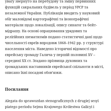
увагу звернуто на перебудову та зміну первинних
функцій сакральних будівель у період УРСР та
незалежної України. Публікація вводить у науковий
обіг маловідомі картографічні та іконографічні
матеріали щодо локалізації, опису синагог та бейт-
мідрашу. На основі опрацювання урядових та
релігійних шематизмів подано статистичні дані щодо
чисельності євреїв впродовж 1868–1942 рр. у структурі
населення міста. Наведено історичні відомості про
єврейську громаду Галича у першій половині ХV –
середині ХХ ст. Згадано прізвища духовних та
громадських наставників єврейської спільноти в місті,
описано їхні посадові обов’язки.
Посилання
Alegata do sprawozdan stenograficznych z drugiej sesyi
piatego periodu Sejmu Krajowego Królestwa Galicyi i