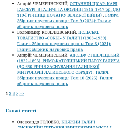
Андрій ЧЕМЕРИНСЬКИЙ,
ОСТАННІЙ ЦІСАР: КАРЛ
ГАБСБУРҐ В ГАЛИЧІ ТА ОКОЛИЦІ 1915–1917 рр. (ДО
110-Ї РІЧНИЦІ ПОЧАТКУ ВЕЛИКОЇ ВІЙНИ)
,
Галич.
Збірник наукових праць: Том 9 (2024): Галич:
збірник наукових праць
Володимир КОЗЕЛКІВСЬКИЙ,
ПОЛЬСЬКЕ
ТОВАРИСТВО «СОКІЛ» У ГАЛИЧІ (1903–1939)
,
Галич. Збірник наукових праць: Том 6 (2021):
Галич: збірник наукових праць
Андрій ЧЕМЕРИНСЬКИЙ,
АДОЛЬФ СТШЕЛЕЦЬКИЙ
(1822–1893), РИМО-КАТОЛИЦЬКИЙ ПАРОХ ГАЛИЧА
(ДО 650-РІЧЧЯ ЗАСНУВАННЯ ГАЛИЦЬКОЇ
МИТРОПОЛІЇ ЛАТИНСЬКОГО ОБРЯДУ)
,
Галич.
Збірник наукових праць: Том 10 (2025): Галич:
збірник наукових праць
1
2
3
>
>>
Схожі статті
Олександр ГОЛОВКО,
КНЯЖИЙ ГАЛИЧ:
ДИСКУСІЙНІ ПИТАННЯ ВИНИКНЕННЯ МІСТА І