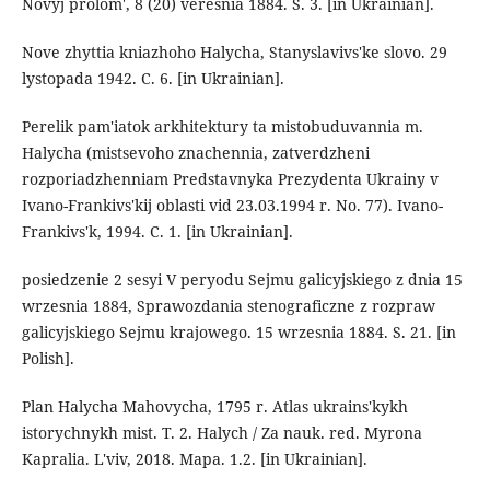
Novyj prolom', 8 (20) veresnia 1884. S. 3. [in Ukrainian].
Nove zhyttia kniazhoho Halycha, Stanyslavivs'ke slovo. 29
lystopada 1942. С. 6. [in Ukrainian].
Perelik pam'iatok arkhitektury ta mistobuduvannia m.
Halycha (mistsevoho znachennia, zatverdzheni
rozporiadzhenniam Predstavnyka Prezydenta Ukrainy v
Ivano-Frankivs'kij oblasti vid 23.03.1994 r. No. 77). Ivano-
Frankivs'k, 1994. C. 1. [in Ukrainian].
posiedzenie 2 sesyi V peryodu Sejmu galicyjskiego z dnia 15
wrzesnia 1884, Sprawozdania stenograficzne z rozpraw
galicyjskiego Sejmu krajowego. 15 wrzesnia 1884. S. 21. [in
Polish].
Plan Halycha Mahovycha, 1795 r. Atlas ukrains'kykh
istorychnykh mist. T. 2. Halych / Za nauk. red. Myrona
Kapralia. L'viv, 2018. Mapa. 1.2. [in Ukrainian].