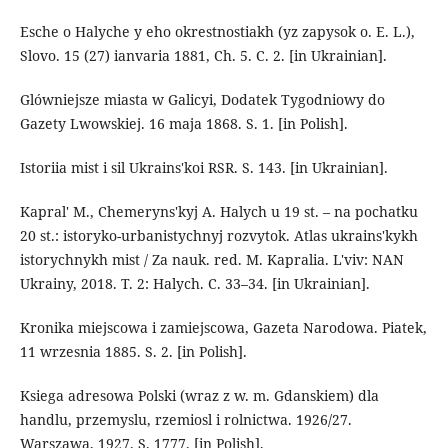
Esche o Halyche y eho okrestnostiakh (yz zapysok o. E. L.),
Slovo. 15 (27) ianvaria 1881, Ch. 5. C. 2. [in Ukrainian].
Glówniejsze miasta w Galicyi, Dodatek Tygodniowy do
Gazety Lwowskiej. 16 maja 1868. S. 1. [in Polish].
Istoriia mist i sil Ukrains'koi RSR. S. 143. [in Ukrainian].
Kapral' M., Chemeryns'kyj A. Halych u 19 st. – na pochatku
20 st.: istoryko-urbanistychnyj rozvytok. Atlas ukrains'kykh
istorychnykh mist / Za nauk. red. M. Kapralia. L'viv: NAN
Ukrainy, 2018. T. 2: Halych. C. 33–34. [in Ukrainian].
Kronika miejscowa i zamiejscowa, Gazeta Narodowa. Piatek,
11 wrzesnia 1885. S. 2. [in Polish].
Ksiega adresowa Polski (wraz z w. m. Gdanskiem) dla
handlu, przemyslu, rzemiosl i rolnictwa. 1926/27.
Warszawa, 1927. S. 1777. [in Polish].