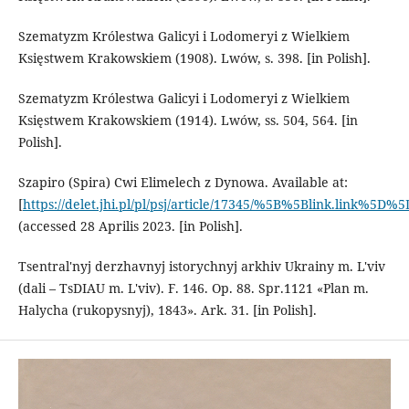
Szematyzm Królestwa Galicyi i Lodomeryi z Wielkiem
Księstwem Krakowskiem (1908). Lwów, s. 398. [in Polish].
Szematyzm Królestwa Galicyi i Lodomeryi z Wielkiem
Księstwem Krakowskiem (1914). Lwów, ss. 504, 564. [in
Polish].
Szapiro (Spira) Cwi Elimelech z Dynowa. Available at:
[
https://delet.jhi.pl/pl/psj/article/17345/%5B%5Blink.link%5D%5
(accessed 28 Aprilis 2023. [in Polish].
Tsentral'nyj derzhavnyj istorychnyj arkhiv Ukrainy m. L'viv
(dali – TsDIAU m. L'viv). F. 146. Op. 88. Spr.1121 «Plan m.
Halycha (rukopysnyj), 1843». Ark. 31. [in Polish].