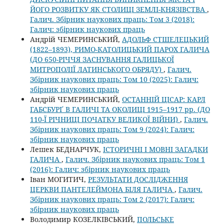
ЙОГО РОЗВИТКУ ЯК СТОЛИЦІ ЗЕМЛІ-КНЯЗІВСТВА
,
Галич. Збірник наукових праць: Том 3 (2018):
Галич: збірник наукових праць
Андрій ЧЕМЕРИНСЬКИЙ,
АДОЛЬФ СТШЕЛЕЦЬКИЙ
(1822–1893), РИМО-КАТОЛИЦЬКИЙ ПАРОХ ГАЛИЧА
(ДО 650-РІЧЧЯ ЗАСНУВАННЯ ГАЛИЦЬКОЇ
МИТРОПОЛІЇ ЛАТИНСЬКОГО ОБРЯДУ)
,
Галич.
Збірник наукових праць: Том 10 (2025): Галич:
збірник наукових праць
Андрій ЧЕМЕРИНСЬКИЙ,
ОСТАННІЙ ЦІСАР: КАРЛ
ГАБСБУРҐ В ГАЛИЧІ ТА ОКОЛИЦІ 1915–1917 рр. (ДО
110-Ї РІЧНИЦІ ПОЧАТКУ ВЕЛИКОЇ ВІЙНИ)
,
Галич.
Збірник наукових праць: Том 9 (2024): Галич:
збірник наукових праць
Лешек БЕДНАРЧУК,
ІСТОРИЧНІ І МОВНІ ЗАГАДКИ
ГАЛИЧА
,
Галич. Збірник наукових праць: Том 1
(2016): Галич: збірник наукових праць
Іван МОГИТИЧ,
РЕЗУЛЬТАТИ ДОСЛІДЖЕННЯ
ЦЕРКВИ ПАНТЕЛЕЙМОНА БІЛЯ ГАЛИЧА
,
Галич.
Збірник наукових праць: Том 2 (2017): Галич:
збірник наукових праць
Володимир КОЗЕЛКІВСЬКИЙ,
ПОЛЬСЬКЕ