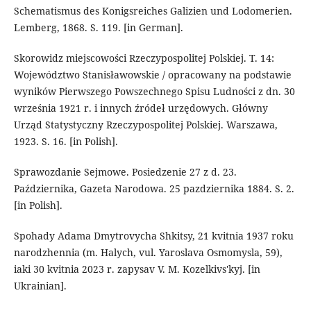
Schematismus des Konigsreiches Galizien und Lodomerien.
Lemberg, 1868. S. 119. [in German].
Skorowidz miejscowości Rzeczypospolitej Polskiej. T. 14:
Województwo Stanisławowskie / opracowany na podstawie
wyników Pierwszego Powszechnego Spisu Ludności z dn. 30
września 1921 r. i innych źródeł urzędowych. Główny
Urząd Statystyczny Rzeczypospolitej Polskiej. Warszawa,
1923. S. 16. [in Polish].
Sprawozdanie Sejmowe. Posiedzenie 27 z d. 23.
Października, Gazeta Narodowa. 25 pazdziernika 1884. S. 2.
[in Polish].
Spohady Adama Dmytrovycha Shkitsy, 21 kvitnia 1937 roku
narodzhennia (m. Halych, vul. Yaroslava Osmomysla, 59),
iaki 30 kvitnia 2023 r. zapysav V. M. Kozelkivs'kyj. [in
Ukrainian].