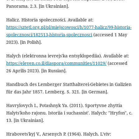
Panorama. 2.3. [in Ukrainian].
Halicz. Historia społeczności. Available at:
https://sztetl.org.pl/pl/miejscowosci/h/1077-halicz/99-historia-
spolecznosci/182513-historia-spolecznosci
(accessed 1 May
2023). [in Polish].
Halych (elektronna ievrejs'ka entsyklopediia). Available at:
https://eleven.co.il/diaspora/communities/11029/
(accessed
26 Aprilis 2023). [in Russian].
Handbuch des Lemberger Statthalterei-Gebietes in Galizien
für das Jahr 1857. Lemberg. S. 321. [in German].
Havrylovych I., Potashnyk Ya. (2011). Sportyvne zhyttia
Halyts'koho rajonu. Istoriia i suchasnist'. Halych: "Hryfon", c.
13. [in Ukrainian].
Hrabovets'kyj V., Arsenych P. (1964). Halych. L'viv: