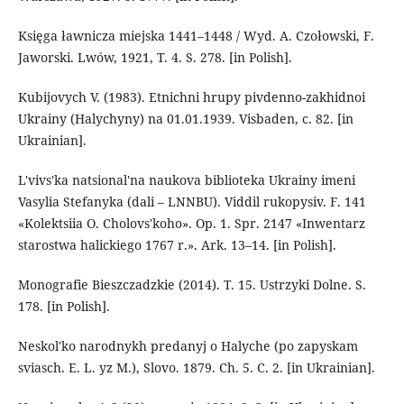
Księga ławnicza miejska 1441–1448 / Wyd. A. Czołowski, F.
Jaworski. Lwów, 1921, T. 4. S. 278. [in Polish].
Kubijovych V. (1983). Etnichni hrupy pivdenno-zakhidnoi
Ukrainy (Halychyny) na 01.01.1939. Visbaden, с. 82. [in
Ukrainian].
L'vivs'ka natsional'na naukova biblioteka Ukrainy imeni
Vasylia Stefanyka (dali – LNNBU). Viddil rukopysiv. F. 141
«Kolektsiia O. Cholovs'koho». Op. 1. Spr. 2147 «Inwentarz
starostwa halickiego 1767 r.». Ark. 13–14. [in Polish].
Monografie Bieszczadzkie (2014). T. 15. Ustrzyki Dolne. S.
178. [in Polish].
Neskol'ko narodnykh predanyj o Halyche (po zapyskam
sviasch. E. L. yz M.), Slovo. 1879. Ch. 5. C. 2. [in Ukrainian].