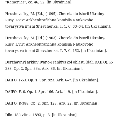
"Kameniar", cc. 46, 52. [in Ukrainian].
Hrushevs`kyj M. [Ed.] (1895). Zherela do istorii Ukrainy-
Rusy. L'viv: Arkheohrafichna komisiia Naukovoho
tovarystva imeni Shevchenka. T. 1. C. 53–54. [in Ukrainian].
Hrushevs`kyj M. [Ed.] (1903). Zherela do istorii Ukrainy-
Rusy. L'viv: Arkheohrafichna komisiia Naukovoho
tovarystva imeni Shevchenka. T. 7. C. 152. [in Ukrainian].
Derzhavnyj arkhiv Ivano-Frankivs'koi oblasti (dali DAIFO). R-
388. Op. 2. Spr. 33a. Ark. 86. [in Ukrainian].
DAIFO. F-53. Op. 1. Spr. 923. Ark. 6–7. [in Ukrainian].
DAIFO. F.-6. Op. 1. Spr. 166. Ark. 1–9. [in Ukrainian].
DAIFO. R-388. Op. 2. Spr. 128. Ark. 22. [in Ukrainian].
Dilo. 18 kvitnia 1893, p. 3. [in Ukrainian].