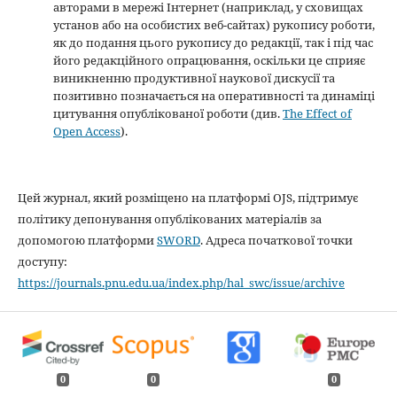
авторами в мережі Інтернет (наприклад, у сховищах
установ або на особистих веб-сайтах) рукопису роботи,
як до подання цього рукопису до редакції, так і під час
його редакційного опрацювання, оскільки це сприяє
виникненню продуктивної наукової дискусії та
позитивно позначається на оперативності та динаміці
цитування опублікованої роботи (див.
The Effect of
Open Access
).
Цей журнал, який розміщено на платформі OJS, підтримує
політику депонування опублікованих матеріалів за
допомогою платформи
SWORD
. Адреса початкової точки
доступу:
https://journals.pnu.edu.ua/index.php/hal_swc/issue/archive
0
0
0