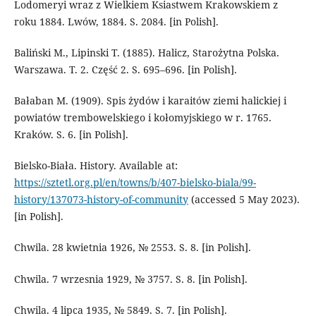
Lodomeryi wraz z Wielkiem Ksiastwem Krakowskiem z
roku 1884. Lwów, 1884. S. 2084. [in Polish].
Baliński M., Lipinski T. (1885). Halicz, Starożytna Polska.
Warszawa. T. 2. Część 2. S. 695–696. [in Polish].
Bałaban M. (1909). Spis żydów i karaitów ziemi halickiej i
powiatów trembowelskiego i kołomyjskiego w r. 1765.
Kraków. S. 6. [in Polish].
Bielsko-Biała. History. Available at:
https://sztetl.org.pl/en/towns/b/407-bielsko-biala/99-
history/137073-history-of-community
(accessed 5 May 2023).
[in Polish].
Chwila. 28 kwietnia 1926, № 2553. S. 8. [in Polish].
Chwila. 7 wrzesnia 1929, № 3757. S. 8. [in Polish].
Chwila. 4 lipca 1935, № 5849. S. 7. [in Polish].