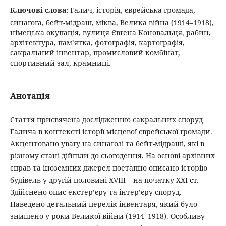
Ключові слова:
Галич, історія, єврейська громада,
синагога, бейт-мідраш, міква, Велика війна (1914–1918),
німецька окупація, вулиця Євгена Коновальця, рабин,
архітектура, пам’ятка, фотографія, картографія,
сакральний інвентар, промисловий комбінат,
спортивний зал, крамниці.
Анотація
Стаття присвячена дослідженню сакральних споруд
Галича в контексті історії місцевої єврейської громади.
Акцентовано увагу на синагозі та бейт-мідраші, які в
різному стані дійшли до сьогодення. На основі архівних
справ та іноземних джерел поетапно описано історію
будівель у другій половині XVIII – на початку ХХІ ст.
Здійснено опис екстер’єру та інтер’єру споруд.
Наведено детальний перелік інвентаря, який було
знищено у роки Великої війни (1914–1918). Особливу