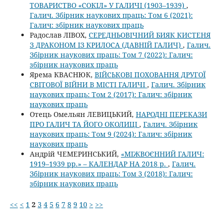
ТОВАРИСТВО «СОКІЛ» У ГАЛИЧІ (1903–1939)
,
Галич. Збірник наукових праць: Том 6 (2021):
Галич: збірник наукових праць
Радослав ЛІВОХ,
СЕРЕДНЬОВІЧНИЙ БИЯК КИСТЕНЯ
З ДРАКОНОМ ІЗ КРИЛОСА (ДАВНІЙ ГАЛИЧ)
,
Галич.
Збірник наукових праць: Том 7 (2022): Галич:
збірник наукових праць
Ярема КВАСНЮК,
ВІЙСЬКОВІ ПОХОВАННЯ ДРУГОЇ
СВІТОВОЇ ВІЙНИ В МІСТІ ГАЛИЧІ
,
Галич. Збірник
наукових праць: Том 2 (2017): Галич: збірник
наукових праць
Отець Омельян ЛЕВИЦЬКИЙ,
НАРОДНІ ПЕРЕКАЗИ
ПРО ГАЛИЧ ТА ЙОГО ОКОЛИЦІ
,
Галич. Збірник
наукових праць: Том 9 (2024): Галич: збірник
наукових праць
Андрій ЧЕМЕРИНСЬКИЙ,
«МІЖВОЄННИЙ ГАЛИЧ:
1919–1939 рр.» – КАЛЕНДАР НА 2018 р.
,
Галич.
Збірник наукових праць: Том 3 (2018): Галич:
збірник наукових праць
<<
<
1
2
3
4
5
6
7
8
9
10
>
>>