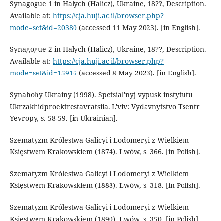
Synagogue 1 in Halych (Halicz), Ukraine, 18??, Description.
Available at:
https://cja.huji.ac.il/browser.php?
mode=set&id=20380
(accessed 11 May 2023). [in English].
Synagogue 2 in Halych (Halicz), Ukraine, 18??, Description.
Available at:
https://cja.huji.ac.il/browser.php?
mode=set&id=15916
(accessed 8 May 2023). [in English].
Synahohy Ukrainy (1998). Spetsial'nyj vypusk instytutu
Ukrzakhidproektrestavratsiia. L'viv: Vydavnytstvo Tsentr
Yevropy, s. 58-59. [in Ukrainian].
Szematyzm Królestwa Galicyi i Lodomeryi z Wielkiem
Księstwem Krakowskiem (1874). Lwów, s. 366. [in Polish].
Szematyzm Królestwa Galicyi i Lodomeryi z Wielkiem
Księstwem Krakowskiem (1888). Lwów, s. 318. [in Polish].
Szematyzm Królestwa Galicyi i Lodomeryi z Wielkiem
Księstwem Krakowskiem (1890). Lwów, s. 350. [in Polish].