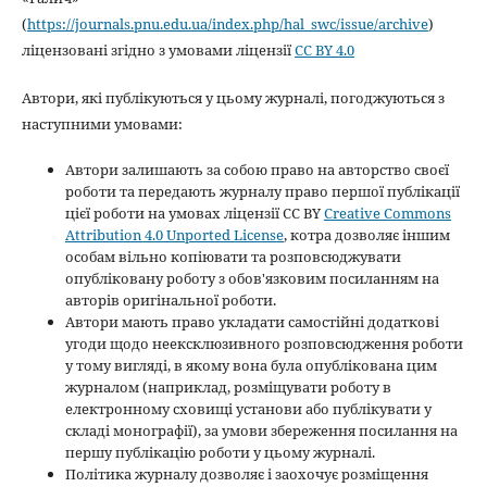
(
https://journals.pnu.edu.ua/index.php/hal_swc/issue/archive
)
ліцензовані згідно з умовами ліцензії
CC BY 4.0
Автори, які публікуються у цьому журналі, погоджуються з
наступними умовами:
Автори залишають за собою право на авторство своєї
роботи та передають журналу право першої публікації
цієї роботи на умовах ліцензії CC BY
Creative Commons
Attribution 4.0 Unported License
, котра дозволяє іншим
особам вільно копіювати та розповсюджувати
опубліковану роботу з обов'язковим посиланням на
авторів оригінальної роботи.
Автори мають право укладати самостійні додаткові
угоди щодо неексклюзивного розповсюдження роботи
у тому вигляді, в якому вона була опублікована цим
журналом (наприклад, розміщувати роботу в
електронному сховищі установи або публікувати у
складі монографії), за умови збереження посилання на
першу публікацію роботи у цьому журналі.
Політика журналу дозволяє і заохочує розміщення