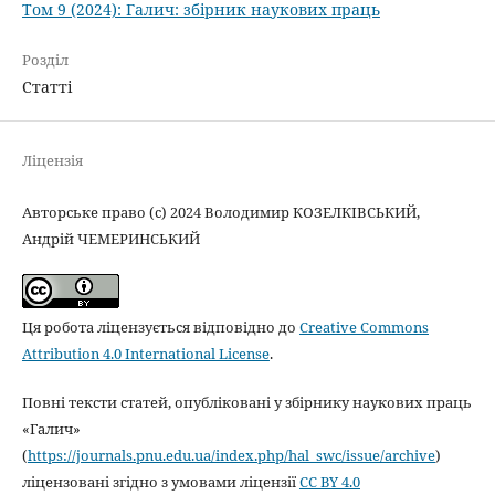
Том 9 (2024): Галич: збірник наукових праць
Розділ
Статті
Ліцензія
Авторське право (c) 2024 Володимир КОЗЕЛКІВСЬКИЙ,
Андрій ЧЕМЕРИНСЬКИЙ
Ця робота ліцензується відповідно до
Creative Commons
Attribution 4.0 International License
.
Повні тексти статей, опубліковані у збірнику наукових праць
«Галич»
(
https://journals.pnu.edu.ua/index.php/hal_swc/issue/archive
)
ліцензовані згідно з умовами ліцензії
CC BY 4.0