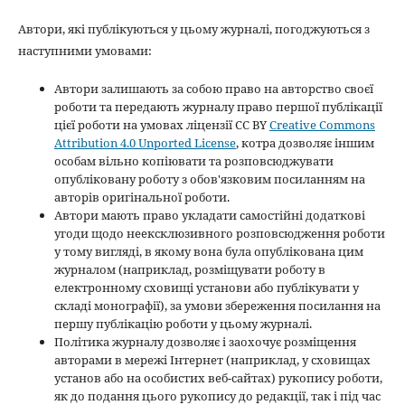
Автори, які публікуються у цьому журналі, погоджуються з
наступними умовами:
Автори залишають за собою право на авторство своєї
роботи та передають журналу право першої публікації
цієї роботи на умовах ліцензії CC BY
Creative Commons
Attribution 4.0 Unported License
, котра дозволяє іншим
особам вільно копіювати та розповсюджувати
опубліковану роботу з обов'язковим посиланням на
авторів оригінальної роботи.
Автори мають право укладати самостійні додаткові
угоди щодо неексклюзивного розповсюдження роботи
у тому вигляді, в якому вона була опублікована цим
журналом (наприклад, розміщувати роботу в
електронному сховищі установи або публікувати у
складі монографії), за умови збереження посилання на
першу публікацію роботи у цьому журналі.
Політика журналу дозволяє і заохочує розміщення
авторами в мережі Інтернет (наприклад, у сховищах
установ або на особистих веб-сайтах) рукопису роботи,
як до подання цього рукопису до редакції, так і під час