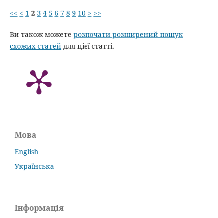
<<
<
1
2
3
4
5
6
7
8
9
10
>
>>
Ви також можете
розпочати розширений пошук
схожих статей
для цієї статті.
Мова
English
Українська
Інформація