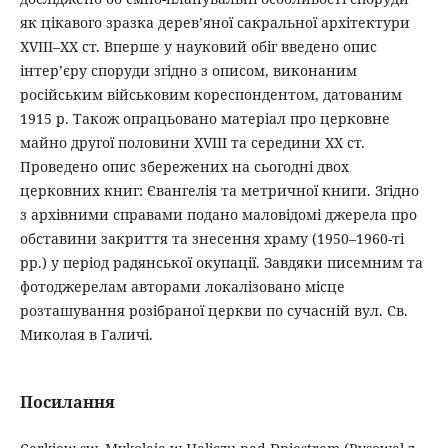
як цікавого зразка дерев’яної сакральної архітектури
XVIII–XX ст. Вперше у науковий обіг введено опис
інтер’єру споруди згідно з описом, виконаним
російським військовим кореспондентом, датованим
1915 р. Також опрацьовано матеріал про церковне
майно другої половини XVIII та середини ХХ ст.
Проведено опис збережених на сьогодні двох
церковних книг: Євангелія та метричної книги. Згідно
з архівними справами подано маловідомі джерела про
обставини закриття та знесення храму (1950–1960-ті
рр.) у період радянської окупації. Завдяки писемним та
фотоджерелам авторами локалізовано місце
розташування розібраної церкви по сучасній вул. Св.
Миколая в Галичі.
Посилання