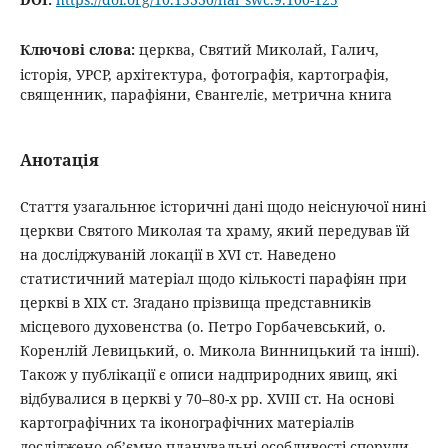
Ключові слова:
церква, Святий Миколай, Галич,
історія, УРСР, архітектура, фотографія, картографія,
священник, парафіяни, Євангеліє, метрична книга
Анотація
Стаття узагальнює історичні дані щодо неіснуючої нині
церкви Святого Миколая та храму, який передував їй
на досліджуваній локації в XVI cт. Наведено
статистичний матеріал щодо кількості парафіян при
церкві в ХІХ ст. Згадано прізвища представників
місцевого духовенства (о. Петро Горбачевський, о.
Коренлій Левицький, о. Микола Винницький та інші).
Також у публікації є описи надприродних явищ, які
відбувалися в церкві у 70–80-х рр. XVIIІ ст. На основі
картографічних та іконографічних матеріалів
досліджено об’ємно-планувальні особливості споруди