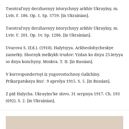
Tsentral’nyy derzhavnyy istorychnyy arkhiv Ukrayiny, m.
Lviv. F. 186. Op. 1. Sp. 5759. [in Ukrainian].
Tsentral’nyy derzhavnyy istorychnyy arkhiv Ukrayiny, m.
Lviv. F. 201. Op. 1v. Sp. 1286. [in Ukrainian].
Uvarovа S. (Ed.). (1910). Halytsyya. Arkheolohycheskye
zametky. Sbornyk melkykh trudov: Yzdan ko dnyu 25-letyya
so dnya konchyny. Moskva. T. II. [in Russian].
V korrespondertsyi iz yugovostochnoy Galichiny.
Prikarpatskaya Rus’. 9 aprelya 1915. S. 5. [in Russian].
Z pid Halycha. Ukrayins’ke slovo. 31 serpnya 1917. Ch. 193
(692). S. 2. [in Ukrainian].