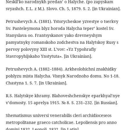
Neskil’ko narodnykh predan’ o Halyche. (po zapyskam
svyashch. E.L. z M.). Slovo. Ch. 5, 1879. S. 2. [in Ukrainian].
Petrushevych A. (1881). Ystorycheskoe yzvestye o tserkvy
Sv. Panteleymona blyz horoda Halycha teper’ kostel Sv.
Stanyslava oo. Frantsyskanov yako drevneyshym
pamyatnyky romanskoho zodchestva na Halytskoy Rusy s
pervoy polovyny XIII st. L’vov: «Yz Typohrafiy
Stavropyhijskaho Ynstytuta». [in Ukrainian].
Petrushevych A. (1882–1884). Arkheolohichni znakhidky
poblyzu mista Halycha. Visnyk Narodnoho domu. No 1-18.
Chastyna 1. S. 7. [in Ukrainian].
R.S. Halytskye khramy. Blahoveshchenskye eparkhyal’nye
v’domosty. 15 aprelya 1915. № 8. S. 231–232. [in Russian].
Shematismus universi venerabilis cleri archidioceseos
metropolitanae graeco catcholicae. Lepoliensis pro anno
domini 1832. Leopoli, 1832. [in Latin].