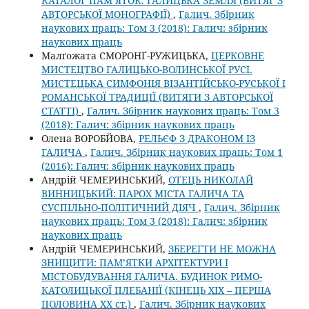
КАТАЛОГ ПАМ’ЯТОК. ГАЛИЦЬКА ЗЕМЛЯ (ВИТЯГ З
АВТОРСЬКОЇ МОНОГРАФІЇ)
,
Галич. Збірник
наукових праць: Том 3 (2018): Галич: збірник
наукових праць
Малґожата СМОРОНҐ-РУЖИЦЬКА,
ЦЕРКОВНЕ
МИСТЕЦТВО ГАЛИЦЬКО-ВОЛИНСЬКОЇ РУСІ.
МИСТЕЦЬКА СИМФОНІЯ ВІЗАНТІЙСЬКО-РУСЬКОЇ І
РОМАНСЬКОЇ ТРАДИЦІЇ (ВИТЯГИ З АВТОРСЬКОЇ
СТАТТІ)
,
Галич. Збірник наукових праць: Том 3
(2018): Галич: збірник наукових праць
Олена ВОРОБЙОВА,
РЕЛЬЄФ З ДРАКОНОМ ІЗ
ГАЛИЧА
,
Галич. Збірник наукових праць: Том 1
(2016): Галич: збірник наукових праць
Андрій ЧЕМЕРИНСЬКИЙ,
ОТЕЦЬ НИКОЛАЙ
ВИННИЦЬКИЙ: ПАРОХ МІСТА ГАЛИЧА ТА
СУСПІЛЬНО-ПОЛІТИЧНИЙ ДІЯЧ
,
Галич. Збірник
наукових праць: Том 3 (2018): Галич: збірник
наукових праць
Андрій ЧЕМЕРИНСЬКИЙ,
ЗБЕРЕГТИ НЕ МОЖНА
ЗНИЩИТИ: ПАМ’ЯТКИ АРХІТЕКТУРИ І
МІСТОБУДУВАННЯ ГАЛИЧА. БУДИНОК РИМО-
КАТОЛИЦЬКОЇ ПЛЕБАНІЇ (КІНЕЦЬ XIX – ПЕРША
ПОЛОВИНА ХХ ст.)
,
Галич. Збірник наукових