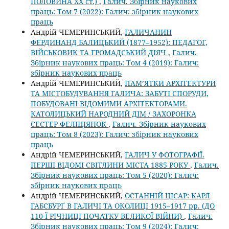
ПОЛОВИНА ХХ ст.)
,
Галич. Збірник наукових
праць: Том 7 (2022): Галич: збірник наукових
праць
Андрій ЧЕМЕРИНСЬКИЙ,
ГАЛИЧАНИН
ФЕРДИНАНД БАЛИЦЬКИЙ (1877–1952): ПЕДАГОГ,
ВІЙСЬКОВИК ТА ГРОМАДСЬКИЙ ДІЯЧ
,
Галич.
Збірник наукових праць: Том 4 (2019): Галич:
збірник наукових праць
Андрій ЧЕМЕРИНСЬКИЙ,
ПАМ’ЯТКИ АРХІТЕКТУРИ
ТА МІСТОБУДУВАННЯ ГАЛИЧА: ЗАБУТІ СПОРУДИ,
ПОБУДОВАНІ ВІДОМИМИ АРХІТЕКТОРАМИ.
КАТОЛИЦЬКИЙ НАРОДНИЙ ДІМ / ЗАХОРОНКА
СЕСТЕР ФЕЛІЦІЯНОК
,
Галич. Збірник наукових
праць: Том 8 (2023): Галич: збірник наукових
праць
Андрій ЧЕМЕРИНСЬКИЙ,
ГАЛИЧ У ФОТОГРАФІЇ.
ПЕРШІ ВІДОМІ СВІТЛИНИ МІСТА 1885 РОКУ
,
Галич.
Збірник наукових праць: Том 5 (2020): Галич:
збірник наукових праць
Андрій ЧЕМЕРИНСЬКИЙ,
ОСТАННІЙ ЦІСАР: КАРЛ
ГАБСБУРҐ В ГАЛИЧІ ТА ОКОЛИЦІ 1915–1917 рр. (ДО
110-Ї РІЧНИЦІ ПОЧАТКУ ВЕЛИКОЇ ВІЙНИ)
,
Галич.
Збірник наукових праць: Том 9 (2024): Галич: