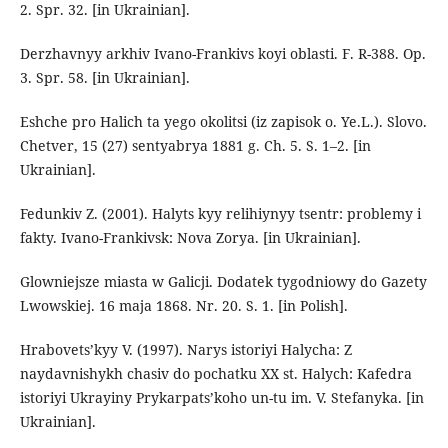
2. Spr. 32. [in Ukrainian].
Derzhavnyy arkhiv Ivano-Frankivs koyi oblasti. F. R-388. Op.
3. Spr. 58. [in Ukrainian].
Eshche pro Halich ta yego okolitsi (iz zapisok o. Ye.L.). Slovo.
Chetver, 15 (27) sentyabrya 1881 g. Ch. 5. S. 1–2. [in
Ukrainian].
Fedunkiv Z. (2001). Halyts kyy relihiynyy tsentr: problemy i
fakty. Ivano-Frankivsk: Nova Zorya. [in Ukrainian].
Glоwniejsze miasta w Galicji. Dodatek tygodniowy do Gazety
Lwowskiej. 16 maja 1868. Nr. 20. S. 1. [in Polish].
Hrabovets’kyy V. (1997). Narys istoriyi Halycha: Z
naydavnishykh chasiv do pochatku XX st. Halych: Kafedra
istoriyi Ukrayiny Prykarpats’koho un-tu im. V. Stefanyka. [in
Ukrainian].