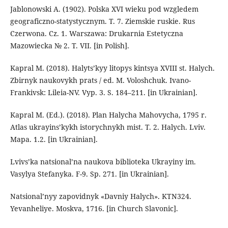
Jablonowski A. (1902). Polska XVI wieku pod wzgledem
geograficzno-statystycznym. T. 7. Ziemskie ruskie. Rus
Czerwona. Cz. 1. Warszawa: Drukarnia Estetyczna
Mazowiecka № 2. T. VII. [in Polish].
Kapral M. (2018). Halyts’kyy litopys kintsya XVIII st. Halych.
Zbirnyk naukovykh prats / еd. M. Voloshchuk. Ivano-
Frankivsk: Lileia-NV. Vyp. 3. S. 184–211. [in Ukrainian].
Kapral М. (Ed.). (2018). Plan Halycha Mahovycha, 1795 r.
Atlas ukrayins’kykh istorychnykh mist. T. 2. Halych. Lviv.
Mapa. 1.2. [in Ukrainian].
Lvivs’ka natsional’na naukova biblioteka Ukrayiny im.
Vasylya Stefanyka. F-9. Sp. 271. [in Ukrainian].
Natsional’nyy zapovidnyk «Davniy Halych». KTN324.
Yevanheliye. Moskva, 1716. [in Church Slavonic].