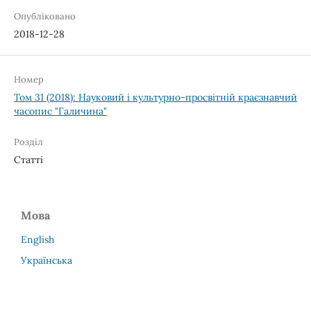
Опубліковано
2018-12-28
Номер
Том 31 (2018): Науковий і культурно-просвітній краєзнавчий
часопис "Галичина"
Розділ
Статті
Мова
English
Українська