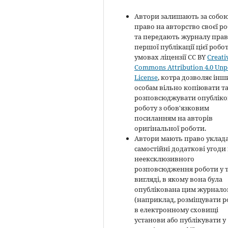
Автори залишають за собо
право на авторство своєї р
та передають журналу пра
першої публікації цієї робо
умовах ліцензії CC BY
Creati
Commons Attribution 4.0 Unp
License
, котра дозволяє ін
особам вільно копіювати т
розповсюджувати опубліко
роботу з обов'язковим
посиланням на авторів
оригінальної роботи.
Автори мають право уклад
самостійні додаткові угоди
неексклюзивного
розповсюдження роботи у 
вигляді, в якому вона була
опублікована цим журнал
(наприклад, розміщувати р
в електронному сховищі
установи або публікувати у