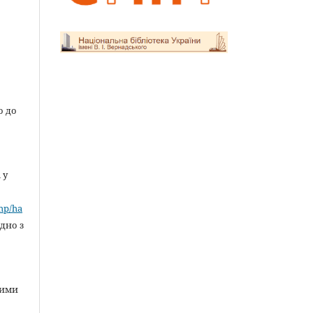
о до
 у
»
php/ha
ідно з
ними