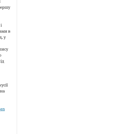
и
першу
і
ами в
, у
пису
о
під
усії
 на
pen