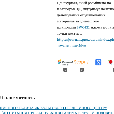
Цей журнал, який розміщено на
платформі OJS, підтримує політи
депонування опублікованих
матеріалів за допомогою
платформи
SWORD
. Адреса почат
точки доступу:
https://journals.pnu.edu.ua/index.ph
_swc/issue/archive
0
0
айбільше читають
ОПИСНОГО ГАЛИЧА ЯК КУЛЬТОВОГО І РЕЛІГІЙНОГО ЦЕНТРУ
Ї» (ДО ПИТАННЯ ПРО ЗАСНУВАННЯ ГАЛИЧА В ДРУГІЙ ПОЛОВИНІ