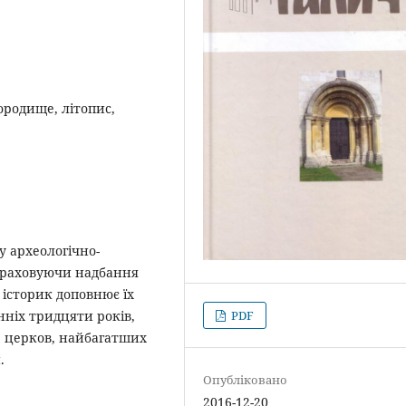
городище, літопис,
у археологічно-
 Враховуючи надбання
 історик доповнює їх
нніх тридцяти років,
PDF
, церков, найбагатших
и.
Опубліковано
2016-12-20