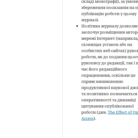
складі монографії), за умов
збереження посилання на 
публікацію роботи у цьому
журналі.
Політика журналу дозволяє 
заохочує розміщення автор
мережі Інтернет (наприклад
сховищах установ або на
особистих веб-сайтах) руко
роботи, як до подання цьог
рукопису до редакції, так і 
час його редакційного
опрацювання, оскільки це
сприяє виникненню
продуктивної наукової диск
та позитивно позначається
оперативності та динаміці
цитування опублікованої
роботи (див.
The Effect of O
Access
).