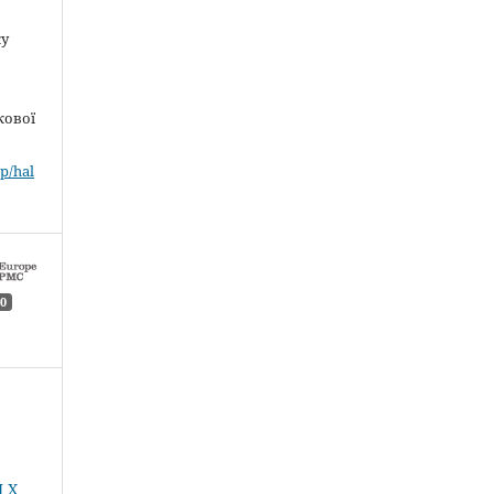
ку
кової
p/hal
0
 Х