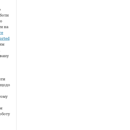
ю
оботи
во
ти на
ve
orted
шим
а
вану
ати
 щодо
тому
ом
оботу