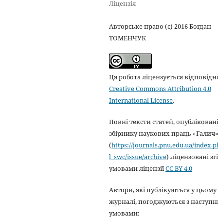
Ліцензія
Авторське право (c) 2016 Богдан
ТОМЕНЧУК
Ця робота ліцензується відповідн
Creative Commons Attribution 4.0
International License
.
Повні тексти статей, опубліковані
збірнику наукових праць «Галич
(
https://journals.pnu.edu.ua/index.
l_swc/issue/archive
) ліцензовані зг
умовами ліцензії
CC BY 4.0
Автори, які публікуються у цьому
журналі, погоджуються з наступ
умовами: