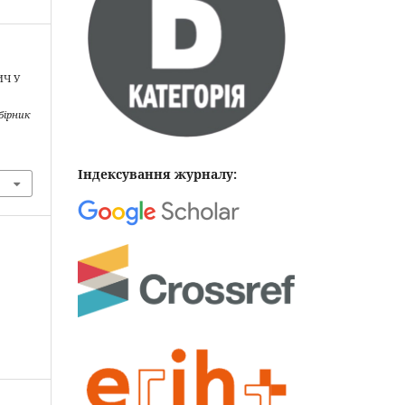
ИЧ У
бірник
Індексування журналу: