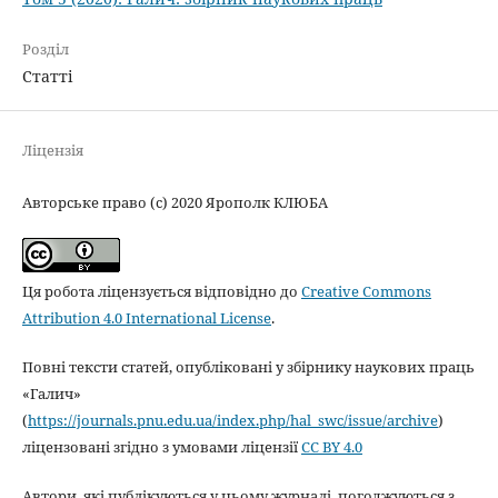
Розділ
Статті
Ліцензія
Авторське право (c) 2020 Ярополк КЛЮБА
Ця робота ліцензується відповідно до
Creative Commons
Attribution 4.0 International License
.
Повні тексти статей, опубліковані у збірнику наукових праць
«Галич»
(
https://journals.pnu.edu.ua/index.php/hal_swc/issue/archive
)
ліцензовані згідно з умовами ліцензії
CC BY 4.0
Автори, які публікуються у цьому журналі, погоджуються з