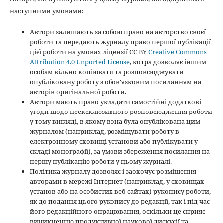
наступними умовами:
Автори залишають за собою право на авторство своєї
роботи та передають журналу право першої публікації
цієї роботи на умовах ліцензії CC BY
Creative Commons
Attribution 4.0 Unported License
, котра дозволяє іншим
особам вільно копіювати та розповсюджувати
опубліковану роботу з обов'язковим посиланням на
авторів оригінальної роботи.
Автори мають право укладати самостійні додаткові
угоди щодо неексклюзивного розповсюдження роботи
у тому вигляді, в якому вона була опублікована цим
журналом (наприклад, розміщувати роботу в
електронному сховищі установи або публікувати у
складі монографії), за умови збереження посилання на
першу публікацію роботи у цьому журналі.
Політика журналу дозволяє і заохочує розміщення
авторами в мережі Інтернет (наприклад, у сховищах
установ або на особистих веб-сайтах) рукопису роботи,
як до подання цього рукопису до редакції, так і під час
його редакційного опрацювання, оскільки це сприяє
виникненню продуктивної наукової дискусії та