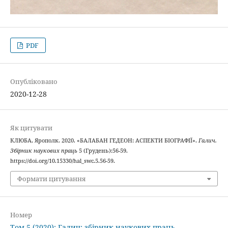
PDF
Опубліковано
2020-12-28
Як цитувати
КЛЮБА, Ярополк. 2020. «БАЛАБАН ГЕДЕОН: АСПЕКТИ БІОГРАФІЇ».
Галич.
Збірник наукових праць
5 (Грудень):56-59.
https://doi.org/10.15330/hal_swc.5.56-59.
Формати цитування
Номер
Том 5 (2020): Галич: збірник наукових праць