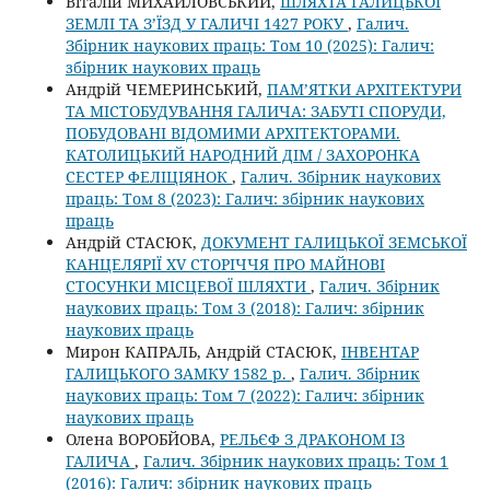
Віталій МИХАЙЛОВСЬКИЙ,
ШЛЯХТА ГАЛИЦЬКОЇ
ЗЕМЛІ ТА З’ЇЗД У ГАЛИЧІ 1427 РОКУ
,
Галич.
Збірник наукових праць: Том 10 (2025): Галич:
збірник наукових праць
Андрій ЧЕМЕРИНСЬКИЙ,
ПАМ’ЯТКИ АРХІТЕКТУРИ
ТА МІСТОБУДУВАННЯ ГАЛИЧА: ЗАБУТІ СПОРУДИ,
ПОБУДОВАНІ ВІДОМИМИ АРХІТЕКТОРАМИ.
КАТОЛИЦЬКИЙ НАРОДНИЙ ДІМ / ЗАХОРОНКА
СЕСТЕР ФЕЛІЦІЯНОК
,
Галич. Збірник наукових
праць: Том 8 (2023): Галич: збірник наукових
праць
Андрій СТАСЮК,
ДОКУМЕНТ ГАЛИЦЬКОЇ ЗЕМСЬКОЇ
КАНЦЕЛЯРІЇ XV СТОРІЧЧЯ ПРО МАЙНОВІ
СТОСУНКИ МІСЦЕВОЇ ШЛЯХТИ
,
Галич. Збірник
наукових праць: Том 3 (2018): Галич: збірник
наукових праць
Мирон КАПРАЛЬ, Андрій СТАСЮК,
ІНВЕНТАР
ГАЛИЦЬКОГО ЗАМКУ 1582 р.
,
Галич. Збірник
наукових праць: Том 7 (2022): Галич: збірник
наукових праць
Олена ВОРОБЙОВА,
РЕЛЬЄФ З ДРАКОНОМ ІЗ
ГАЛИЧА
,
Галич. Збірник наукових праць: Том 1
(2016): Галич: збірник наукових праць