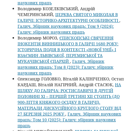
наукових праць
Володимир КОЗЕЛКІВСЬКИЙ, Андрій
ЧЕМЕРИНСЬКИЙ,
ЦЕРКВА СВЯТОГО МИКОЛАЯ В
ГАЛИЧІ: ІСТОРИКО-АРХІТЕКТУРНІ ОСОБЛИВОСТІ
,
Галич. Збірник наукових праць: Том 9 (2024):
Галич: збірник наукових праць
Володимир МОРОЗ,
ЄПИСКОПСЬКІ СВЯЧЕННЯ
ІНОКЕНТІЯ ВИННИЦЬКОГО В ГАЛИЧІ 1680 РОКУ:
ІСТОРИЧНА ПОДІЯ В КОНТЕКСТІ «НОВОЇ УНІЇ» І
ВЗАЄМИН ЛЬВІВСЬКОЇ, ПЕРЕМИСЬКОЇ ТА
МУКАЧІВСЬКОЇ ЄПАРХІЙ
,
Галич. Збірник
наукових праць: Том 8 (2023): Галич: збірник
наукових праць
Олександр ГОЛОВКО, Віталій КАЛІНІЧЕНКО, Остап
КАРДАШ, Віталій НАГІРНИЙ, Андрій СТАСЮК,
НА
ШЛЯХУ ДО ГАЛИЧА: РОСТИСЛАВИЧІ В ДРУГІЙ
ПОЛОВИНІ ХІ – ПЕРШІЙ ТРЕТИНІ ХІІ СТОЛІТЬ (ДО
900-ЛІТТЯ КНЯЖОГО ОСІДКУ В ГАЛИЧІ).
МАТЕРІАЛИ ДИСКУСІЙНОГО КРУГЛОГО СТОЛУ ВІД
27 БЕРЕЗНЯ 2025 РОКУ
,
Галич. Збірник наукових
праць: Том 10 (2025): Галич: збірник наукових
праць