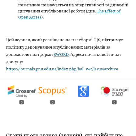
позитивно позначається на оперативності та динаміці
цитування опублікованої роботи (див.
The Effect of
Open Access
).
Цей журнал, який розміщено на платформі OJS, підтримує
політику депонування опублікованих матеріалів за
допомогою платформи
SWORD
. Адреса початкової точки
доступу:
https://journals.pnu.edu.ua/index.php/hal_swc/issue/archive
0
0
0
Статті цього автора (авторів), які найбільше