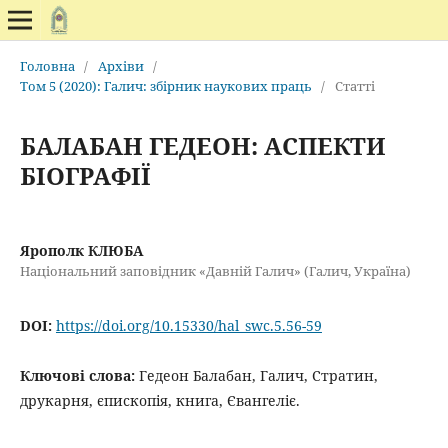
Головна
/
Архіви
/
Том 5 (2020): Галич: збірник наукових праць
/
Статті
БАЛАБАН ГЕДЕОН: АСПЕКТИ
БІОГРАФІЇ
Ярополк КЛЮБА
Національний заповідник «Давній Галич» (Галич, Україна)
DOI:
https://doi.org/10.15330/hal_swc.5.56-59
Ключові слова:
Гедеон Балабан, Галич, Стратин,
друкарня, єпископія, книга, Євангеліє.