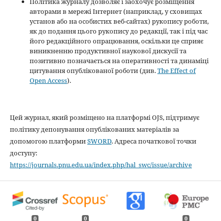
Політика журналу дозволяє і заохочує розміщення
авторами в мережі Інтернет (наприклад, у сховищах
установ або на особистих веб-сайтах) рукопису роботи,
як до подання цього рукопису до редакції, так і під час
його редакційного опрацювання, оскільки це сприяє
виникненню продуктивної наукової дискусії та
позитивно позначається на оперативності та динаміці
цитування опублікованої роботи (див.
The Effect of
Open Access
).
Цей журнал, який розміщено на платформі OJS, підтримує
політику депонування опублікованих матеріалів за
допомогою платформи
SWORD
. Адреса початкової точки
доступу:
https://journals.pnu.edu.ua/index.php/hal_swc/issue/archive
0
0
0