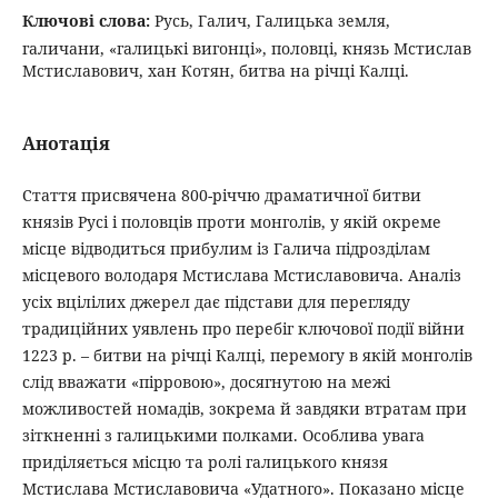
Ключові слова:
Русь, Галич, Галицька земля,
галичани, «галицькі вигонці», половці, князь Мстислав
Мстиславович, хан Котян, битва на річці Калці.
Анотація
Стаття присвячена 800-річчю драматичної битви
князів Русі і половців проти монголів, у якій окреме
місце відводиться прибулим із Галича підрозділам
місцевого володаря Мстислава Мстиславовича. Аналіз
усіх вцілілих джерел дає підстави для перегляду
традиційних уявлень про перебіг ключової події війни
1223 р. – битви на річці Калці, перемогу в якій монголів
слід вважати «пірровою», досягнутою на межі
можливостей номадів, зокрема й завдяки втратам при
зіткненні з галицькими полками. Особлива увага
приділяється місцю та ролі галицького князя
Мстислава Мстиславовича «Удатного». Показано місце