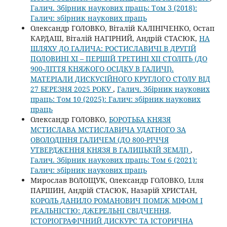
Галич. Збірник наукових праць: Том 3 (2018):
Галич: збірник наукових праць
Олександр ГОЛОВКО, Віталій КАЛІНІЧЕНКО, Остап
КАРДАШ, Віталій НАГІРНИЙ, Андрій СТАСЮК,
НА
ШЛЯХУ ДО ГАЛИЧА: РОСТИСЛАВИЧІ В ДРУГІЙ
ПОЛОВИНІ ХІ – ПЕРШІЙ ТРЕТИНІ ХІІ СТОЛІТЬ (ДО
900-ЛІТТЯ КНЯЖОГО ОСІДКУ В ГАЛИЧІ).
МАТЕРІАЛИ ДИСКУСІЙНОГО КРУГЛОГО СТОЛУ ВІД
27 БЕРЕЗНЯ 2025 РОКУ
,
Галич. Збірник наукових
праць: Том 10 (2025): Галич: збірник наукових
праць
Олександр ГОЛОВКО,
БОРОТЬБА КНЯЗЯ
МСТИСЛАВА МСТИСЛАВИЧА УДАТНОГО ЗА
ОВОЛОДІННЯ ГАЛИЧЕМ (ДО 800-РІЧЧЯ
УТВЕРДЖЕННЯ КНЯЗЯ В ГАЛИЦЬКІЙ ЗЕМЛІ)
,
Галич. Збірник наукових праць: Том 6 (2021):
Галич: збірник наукових праць
Мирослав ВОЛОЩУК, Олександр ГОЛОВКО, Ілля
ПАРШИН, Андрій СТАСЮК, Назарій ХРИСТАН,
КОРОЛЬ ДАНИЛО РОМАНОВИЧ ПОМІЖ МІФОМ І
РЕАЛЬНІСТЮ: ДЖЕРЕЛЬНІ СВІДЧЕННЯ,
ІСТОРІОГРАФІЧНИЙ ДИСКУРС ТА ІСТОРИЧНА