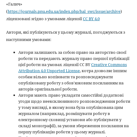
«Галич»
(
https://journals.pnu.edu.ua/index.php/hal_swc/issue/archive
)
ліцензовані згідно з умовами ліцензії
CC BY 4.0
Автори, які публікуються у цьому журналі, погоджуються з
наступними умовами:
Автори залишають за собою право на авторство своєї
роботи та передають журналу право першої публікації
цієї роботи на умовах ліцензії CC BY
Creative Commons
Attribution 4.0 Unported License
, котра дозволяє іншим
особам вільно копіювати та розповсюджувати
опубліковану роботу з обов'язковим посиланням на
авторів оригінальної роботи.
Автори мають право укладати самостійні додаткові
угоди щодо неексклюзивного розповсюдження роботи
у тому вигляді, в якому вона була опублікована цим
журналом (наприклад, розміщувати роботу в
електронному сховищі установи або публікувати у
складі монографії), за умови збереження посилання на
першу публікацію роботи у цьому журналі.